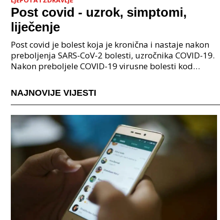
Post covid - uzrok, simptomi,
liječenje
Post covid je bolest koja je kronična i nastaje nakon
preboljenja SARS-CoV-2 bolesti, uzročnika COVID-19.
Nakon preboljele COVID-19 virusne bolesti kod
mnogih pacijenata se javljaju poteškoće raznih o
NAJNOVIJE VIJESTI