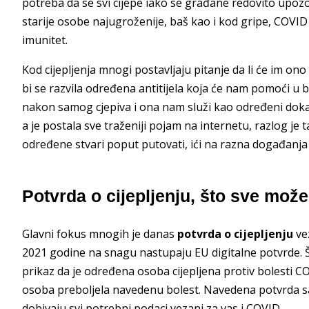
potreba da se svi cijepe iako se građane redovito upozor
starije osobe najugroženije, baš kao i kod gripe, COVID
imunitet.
Kod cijepljenja mnogi postavljaju pitanje da li će im on
bi se razvila određena antitijela koja će nam pomoći u b
nakon samog cjepiva i ona nam služi kao određeni dokaz
a je postala sve traženiji pojam na internetu, razlog je 
određene stvari poput putovati, ići na razna događanja i
Potvrda o cijepljenju, što sve mo
Glavni fokus mnogih je danas
potvrda o cijepljenju
vez
2021 godine na snagu nastupaju EU digitalne potvrde. Št
prikaz da je određena osoba cijepljena protiv bolesti CO
osoba preboljela navedenu bolest. Navedena potvrda sad
dobivaju svi potrebni podaci vezani za vas i COVID.