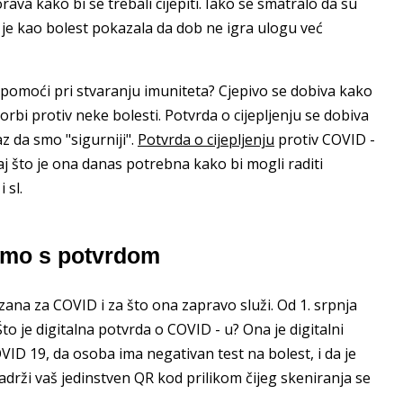
ava kako bi se trebali cijepiti. Iako se smatralo da su
 je kao bolest pokazala da dob ne igra ulogu već
o pomoći pri stvaranju imuniteta? Cjepivo se dobiva kako
orbi protiv neke bolesti. Potvrda o cijepljenju se dobiva
 da smo "sigurniji".
Potvrda o cijepljenju
protiv COVID -
taj što je ona danas potrebna kako bi mogli raditi
 sl.
žemo s potvrdom
ana za COVID i za što ona zapravo služi. Od 1. srpnja
o je digitalna potvrda o COVID - u? Ona je digitalni
VID 19, da osoba ima negativan test na bolest, i da je
rži vaš jedinstven QR kod prilikom čijeg skeniranja se