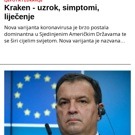
Kraken - uzrok, simptomi,
liječenje
Nova varijanta koronavirusa je brzo postala
dominantna u Sjedinjenim Američkim Državama te
se širi cijelim svijetom. Nova varijanta je nazvana
Kraken od strane nekih i proširila se širom nacije, a
do