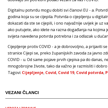
Digitalnu potvrdu mogu dobiti svi članovi EU - a. Potvr
godina koja su se cijepila. Potvrda o cijepljenju u digital
dokazati da ste se cijepili, i ono najvažnije uvijek je 
ako putujete, ako idete na razna događanja na kojima je 
svijeta navedena potvrda potrebna i za odlazak u dućan,
Cijepljenje protiv COVID - a je dobrovoljno, a prijaviti 
stranice Cijepi se, preko županijskih zavoda za javno zd
COVID - u. Od same pojave prvih cjepiva pa do danas, neo
mnogobrojne živote, tako da važno je razmisliti i dobro s
Tagovi:
Cijepljenje
,
Covid
,
Covid 19
,
Covid potvrda
,
P
VEZANI ČLANCI
LJEPOTA I ZDRAVLJE