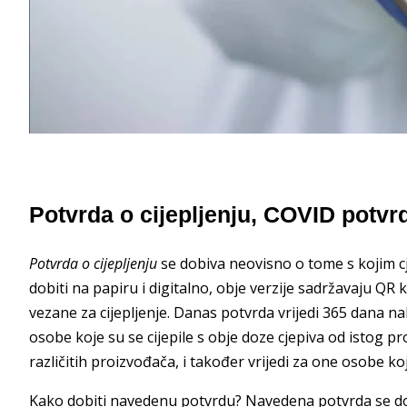
Potvrda o cijepljenju, COVID potvr
Potvrda o cijepljenju
se dobiva neovisno o tome s kojim cj
dobiti na papiru i digitalno, obje verzije sadržavaju QR 
vezane za cijepljenje. Danas potvrda vrijedi 365 dana nak
osobe koje su se cijepile s obje doze cjepiva od istog pr
različitih proizvođača, i također vrijedi za one osobe k
Kako dobiti navedenu potvrdu? Navedena potvrda se dob