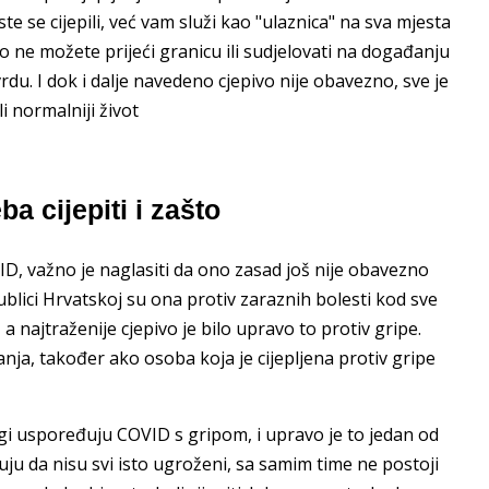
e se cijepili, već vam služi kao "ulaznica" na sva mjesta
o ne možete prijeći granicu ili sudjelovati na događanju
du. I dok i dalje navedeno cjepivo nije obavezno, sve je
li normalniji život
ba cijepiti i zašto
ID, važno je naglasiti da ono zasad još nije obavezno
blici Hrvatskoj su ona protiv zaraznih bolesti kod sve
a najtraženije cjepivo je bilo upravo to protiv gripe.
ja, također ako osoba koja je cijepljena protiv gripe
i uspoređuju COVID s gripom, i upravo je to jedan od
ju da nisu svi isto ugroženi, sa samim time ne postoji