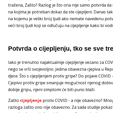
tražena, Zašto? Razlog je što ona nije samo potvrda da st
na kojima je potreban dokaz da ste cijepljeni. Danas tak
na kojemu je veliki broj ljudi ako nemate navedenu potvr
veći broj ljudi koji se odlučuju na cijepljenje kako bi vodi
Potvrda o cijepljenju, tko se sve tre
Iako je trenutno najaktualnije cijepljenje vezano za COV
nego se vrši svojevoljno. Jedina obavezna cjepiva u Repu
djece. Što s cijepljenjem protiv gripe? Do pojave COVID - 
Cjepivo protiv gripe smanjuje mogućnost njenog dobivan
dobije gripu, njeni simptomi će biti puno blaži.
Zašto
cijepljenje
protiv COVID - a nije obavezno? Mnog
razloga zašto ono nije obavezno. Za sada studije pokazu