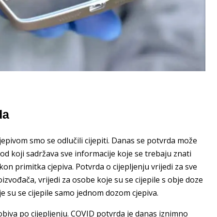
da
epivom smo se odlučili cijepiti. Danas se potvrda može
kod koji sadržava sve informacije koje se trebaju znati
on primitka cjepiva. Potvrda o cijepljenju vrijedi za sve
oizvođača, vrijedi za osobe koje su se cijepile s obje doze
oje su se cijepile samo jednom dozom cjepiva.
iva po cijepljenju. COVID potvrda je danas iznimno