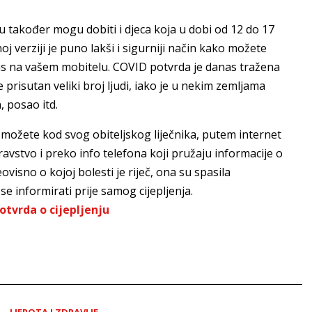
du također mogu dobiti i djeca koja u dobi od 12 do 17
noj verziji je puno lakši i sigurniji način kako možete
uz vas na vašem mobitelu. COVID potvrda je danas tražena
prisutan veliki broj ljudi, iako je u nekim zemljama
 posao itd.
se možete kod svog obiteljskog liječnika, putem internet
ravstvo i preko info telefona koji pružaju informacije o
visno o kojoj bolesti je riječ, ona su spasila
e informirati prije samog cijepljenja.
otvrda o cijepljenju
LJEPOTA I ZDRAVLJE