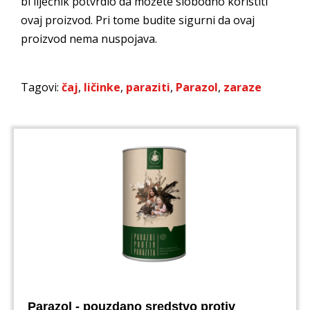
bi liječnik potvrdio da možete slobodno koristiti
ovaj proizvod. Pri tome budite sigurni da ovaj
proizvod nema nuspojava.
Tagovi:
čaj
,
ličinke
,
paraziti
,
Parazol
,
zaraze
Parazol - pouzdano sredstvo protiv