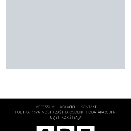
IMPRESSUM
KOLAČIĆI
KONTAKT
POLITIKA PRIVATNOSTI I ZAŠTITA OSOBNIH PODATAKA (GDPR)
UVJETI KORIŠTENJA