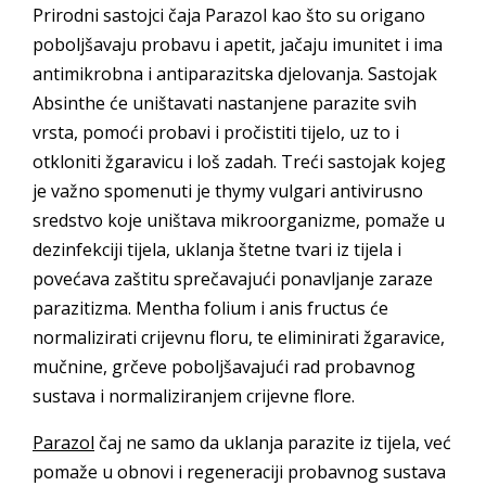
Prirodni sastojci čaja Parazol kao što su origano
poboljšavaju probavu i apetit, jačaju imunitet i ima
antimikrobna i antiparazitska djelovanja. Sastojak
Absinthe će uništavati nastanjene parazite svih
vrsta, pomoći probavi i pročistiti tijelo, uz to i
otkloniti žgaravicu i loš zadah. Treći sastojak kojeg
je važno spomenuti je thymy vulgari antivirusno
sredstvo koje uništava mikroorganizme, pomaže u
dezinfekciji tijela, uklanja štetne tvari iz tijela i
povećava zaštitu sprečavajući ponavljanje zaraze
parazitizma. Mentha folium i anis fructus će
normalizirati crijevnu floru, te eliminirati žgaravice,
mučnine, grčeve poboljšavajući rad probavnog
sustava i normaliziranjem crijevne flore.
Parazol
čaj ne samo da uklanja parazite iz tijela, već
pomaže u obnovi i regeneraciji probavnog sustava