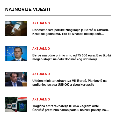
NAJNOVIJE VIJESTI
AKTUALNO
Donosimo sve poruke zbog kojih je Beroš u zatvoru.
Kralo se godinama. Tko će iz vlade biti sljedeći
uhićen?
AKTUALNO
Beroš navodno primio mito od 75 000 eura. Evo tko bi
mogao stajati na čelu zločinačkog udruženja
AKTUALNO
Uhićen ministar zdravstva Vili Beroš, Plenković ga
smijenio: Istraga USKOK-a zbog korupcije
AKTUALNO
Tragična smrt ravnatelja KBC-a Zagreb: Ante
Ćorušić preminuo nakon pada u bolnici, policija na
mjestu događaja