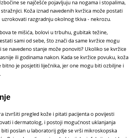
 Izbočine se najčešće pojavljuju na nogama i stopalima,
i stražnjici. Koža iznad navedenih kvržica može postati
će uzrokovati razgradnju okolnog tkiva - nekrozu.
bova te mišića, bolovi u trbuhu, gubitak težine,
estati sami od sebe, što znači da same kvržice mogu
 li se navedeno stanje može ponoviti? Ukoliko se kvržice
asnije ili godinama nakon. Kada se kvržice povuku, koža
tno je posjetiti liječnika, jer one mogu biti ozbiljne i
.
enje
 izvršiti pregled kože i pitati pacijenta o povijesti
vati i dermatolog, i postoji mogućnost uklanjanja
biti poslan u laboratorij gdje se vrši mikroskopska