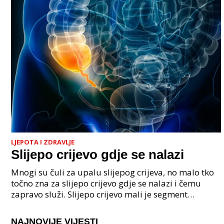
LJEPOTA I ZDRAVLJE
Slijepo crijevo gdje se nalazi
Mnogi su čuli za upalu slijepog crijeva, no malo tko
točno zna za slijepo crijevo gdje se nalazi i čemu
zapravo služi. Slijepo crijevo mali je segment
debelog crijeva koji ima važnu, iako ne presudnu
NAJNOVIJE VIJESTI