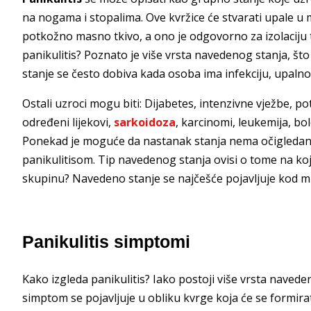
na nogama i stopalima. Ove kvržice će stvarati upale u
potkožno masno tkivo, a ono je odgovorno za izolaciju ti
panikulitis? Poznato je više vrsta navedenog stanja, što
stanje se često dobiva kada osoba ima infekciju, upalno 
Ostali uzroci mogu biti: Dijabetes, intenzivne vježbe, po
određeni lijekovi,
sarkoidoza
, karcinomi, leukemija, bo
Ponekad je moguće da nastanak stanja nema očigledan 
panikulitisom. Tip navedenog stanja ovisi o tome na ko
skupinu? Navedeno stanje se najčešće pojavljuje kod ml
Panikulitis simptomi
Kako izgleda panikulitis? Iako postoji više vrsta navede
simptom se pojavljuje u obliku kvrge koja će se formira