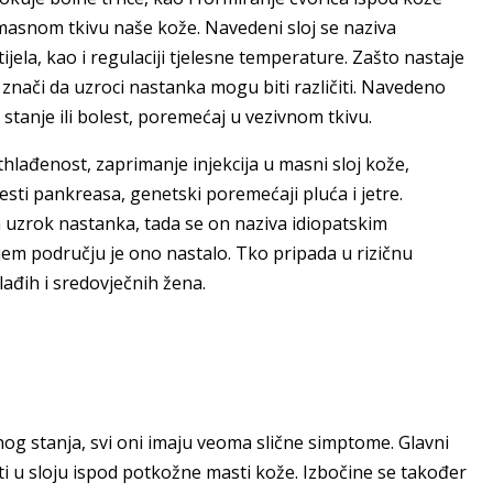
 masnom tkivu naše kože. Navedeni sloj se naziva
jela, kao i regulaciji tjelesne temperature. Zašto nastaje
 znači da uzroci nastanka mogu biti različiti. Navedeno
stanje ili bolest, poremećaj u vezivnom tkivu.
thlađenost, zaprimanje injekcija u masni sloj kože,
lesti pankreasa, genetski poremećaji pluća i jetre.
uzrok nastanka, tada se on naziva idiopatskim
jem području je ono nastalo. Tko pripada u rizičnu
ađih i sredovječnih žena.
nog stanja, svi oni imaju veoma slične simptome. Glavni
ti u sloju ispod potkožne masti kože. Izbočine se također