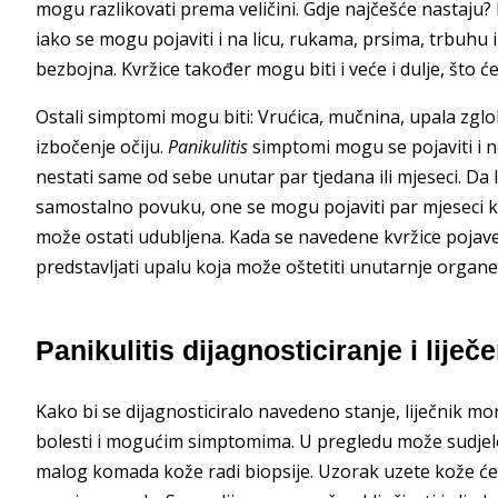
mogu razlikovati prema veličini. Gdje najčešće nastaju?
iako se mogu pojaviti i na licu, rukama, prsima, trbuhu 
bezbojna. Kvržice također mogu biti i veće i dulje, što 
Ostali simptomi mogu biti: Vrućica, mučnina, upala zglo
izbočenje očiju.
Panikulitis
simptomi mogu se pojaviti i n
nestati same od sebe unutar par tjedana ili mjeseci. Da
samostalno povuku, one se mogu pojaviti par mjeseci k
može ostati udubljena. Kada se navedene kvržice pojave bi
predstavljati upalu koja može oštetiti unutarnje organe
Panikulitis dijagnosticiranje i liječ
Kako bi se dijagnosticiralo navedeno stanje, liječnik mora
bolesti i mogućim simptomima. U pregledu može sudjelo
malog komada kože radi biopsije. Uzorak uzete kože će 