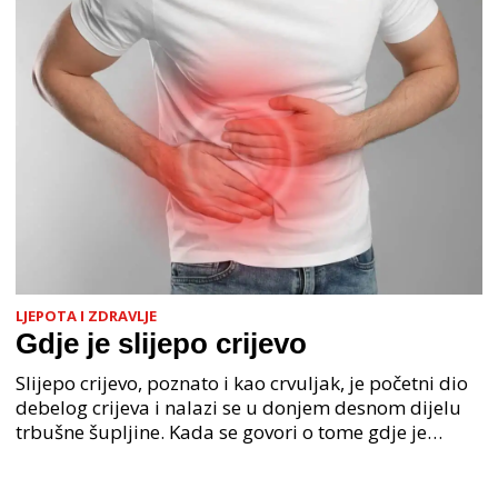
LJEPOTA I ZDRAVLJE
Gdje je slijepo crijevo
Slijepo crijevo, poznato i kao crvuljak, je početni dio
debelog crijeva i nalazi se u donjem desnom dijelu
trbušne šupljine. Kada se govori o tome gdje je
slijepo crijevo smješteno, prvo je bitno razu