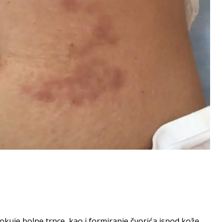
kuje bolne trnce, kao i formiranje čvorića ispod kože