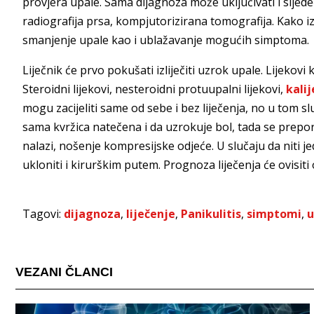
provjera upale. Sama dijagnoza može uključivati i sljedeće
radiografija prsa, kompjutorizirana tomografija. Kako izg
smanjenje upale kao i ublažavanje mogućih simptoma.
Liječnik će prvo pokušati izliječiti uzrok upale. Lijekovi
Steroidni lijekovi, nesteroidni protuupalni lijekovi,
kalij
mogu zacijeliti same od sebe i bez liječenja, no u tom sl
sama kvržica natečena i da uzrokuje bol, tada se preporu
nalazi, nošenje kompresijske odjeće. U slučaju da niti 
ukloniti i kirurškim putem. Prognoza liječenja će ovisiti
Tagovi:
dijagnoza
,
liječenje
,
Panikulitis
,
simptomi
,
u
VEZANI ČLANCI