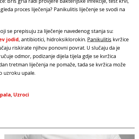
: Bris grla radi provjere bakterijske infekcije, test krvi,
leda proces liječenja? Panikulitis liječenje se svodi na
 koji se prepisuju za liječenje navedenog stanja su:
ev jodid
, antibiotici, hidroksiklorokin.
Panikulitis
kvržice
učaju riskirate njihov ponovni povrat. U slučaju da je
čuje odmor, podizanje dijela tijela gdje se kvržica
jedan tretman liječenja ne pomaže, tada se kvržica može
 o uzroku upale.
pala
,
Uzroci