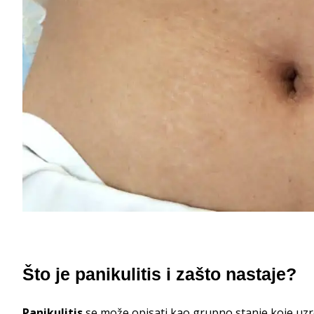
Što je panikulitis i zašto nastaje?
Panikulitis
se može opisati kao grupno stanje koje uzro