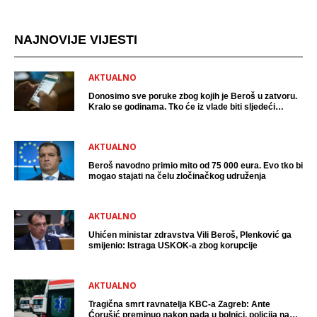
NAJNOVIJE VIJESTI
AKTUALNO
Donosimo sve poruke zbog kojih je Beroš u zatvoru.
Kralo se godinama. Tko će iz vlade biti sljedeći
uhićen?
AKTUALNO
Beroš navodno primio mito od 75 000 eura. Evo tko bi
mogao stajati na čelu zločinačkog udruženja
AKTUALNO
Uhićen ministar zdravstva Vili Beroš, Plenković ga
smijenio: Istraga USKOK-a zbog korupcije
AKTUALNO
Tragična smrt ravnatelja KBC-a Zagreb: Ante
Ćorušić preminuo nakon pada u bolnici, policija na