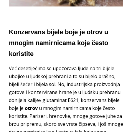
Konzervans bijele boje je otrov u
mnogim namirnicama koje često
koristite
Već desetljećima se upozorava ljude na tri bijele
ubojice u ljudskoj prehrani a to su bijelo brašno,
bijeli šećer i bijela sol. No, industrijska proizvodnja
gotove i konzervirane hrane je u ljudsku prehranu
donijela kalijev glutaminat E621, konzervans bijele
boje je
otrov
u mnogim namirnicama koje često
koristite. Parizeri, hrenovke, mnoge gotove juhe za
brzu pripremu, skoro sve vrste čipseva, i još mnoge
druge namirnice kao i gotova jela koja samo