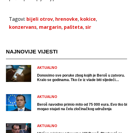
Tagovi:
bijeli otrov
,
hrenovke
,
kokice
,
konzervans
,
margarin
,
pašteta
,
sir
NAJNOVIJE VIJESTI
AKTUALNO
Donosimo sve poruke zbog kojih je Beroš u zatvoru.
Kralo se godinama. Tko će iz vlade biti sljedeći
uhićen?
AKTUALNO
Beroš navodno primio mito od 75 000 eura. Evo tko bi
mogao stajati na čelu zločinačkog udruženja
AKTUALNO