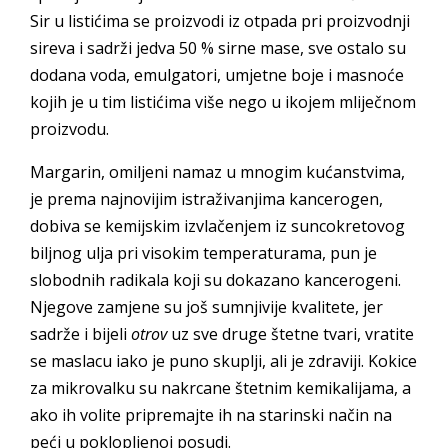
Sir u listićima se proizvodi iz otpada pri proizvodnji
sireva i sadrži jedva 50 % sirne mase, sve ostalo su
dodana voda, emulgatori, umjetne boje i masnoće
kojih je u tim listićima više nego u ikojem mliječnom
proizvodu.
Margarin, omiljeni namaz u mnogim kućanstvima,
je prema najnovijim istraživanjima kancerogen,
dobiva se kemijskim izvlačenjem iz suncokretovog
biljnog ulja pri visokim temperaturama, pun je
slobodnih radikala koji su dokazano kancerogeni.
Njegove zamjene su još sumnjivije kvalitete, jer
sadrže i bijeli
otrov
uz sve druge štetne tvari, vratite
se maslacu iako je puno skuplji, ali je zdraviji. Kokice
za mikrovalku su nakrcane štetnim kemikalijama, a
ako ih volite pripremajte ih na starinski način na
peći u poklopljenoj posudi.