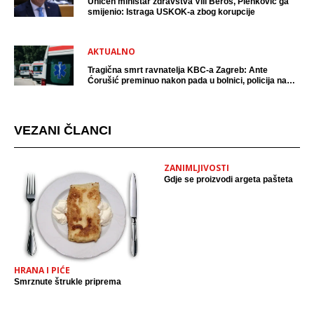
Uhićen ministar zdravstva Vili Beroš, Plenković ga
smijenio: Istraga USKOK-a zbog korupcije
AKTUALNO
Tragična smrt ravnatelja KBC-a Zagreb: Ante
Ćorušić preminuo nakon pada u bolnici, policija na
mjestu događaja
VEZANI ČLANCI
ZANIMLJIVOSTI
Gdje se proizvodi argeta pašteta
HRANA I PIĆE
Smrznute štrukle priprema