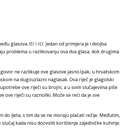
u glasova /č/ i /ć/. Jedan od primjera je i dvojba
ju problema u razlikovanju ova dva glasa, dok drugima
 govor ne razlikuje ove glasove jasno.Ipak, u hrvatskom
skom na dugouzlazni naglasak. Ova riječ je glagolski
i upotrebe ove riječi su brojni, a u svim slučajevima piše
 ove riječi su raznoliki. Može se reći da je sve
do ljeta, s tim da se ne moraju plaćati režije. Međutim,
lučaj kada nisu dozvolili korištenje zajedničke kuhinje.