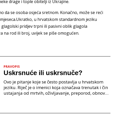
e drage i tople obitelji iz Ukrajine.
jno da se osoba osjeća sretnom. Konačno, može se reći
g mjeseca.Ukratko, u hrvatskom standardnom jeziku
agolski pridjev trpni ili pasivni oblik glagola
ra na rod ili broj, uvijek se piše omogućen.
PRAVOPIS
Uskrsnuće ili uskrsnuče?
Ovo je pitanje koje se često postavlja u hrvatskom
jeziku. Riječ je o imenici koja označava trenutak i čin
ustajanja od mrtvih, oživljavanje, preporod, obnovu.
Iako su oba oblika u širokoj upotrebi, p