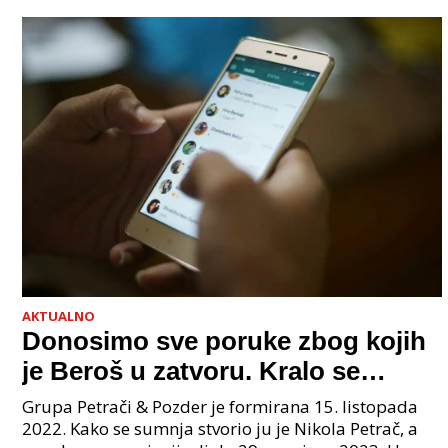
AKTUALNO
Donosimo sve poruke zbog kojih
je Beroš u zatvoru. Kralo se
godinama. Tko će iz vlade biti
Grupa Petrači & Pozder je formirana 15. listopada
sljedeći uhićen?
2022. Kako se sumnja stvorio ju je Nikola Petrač, a