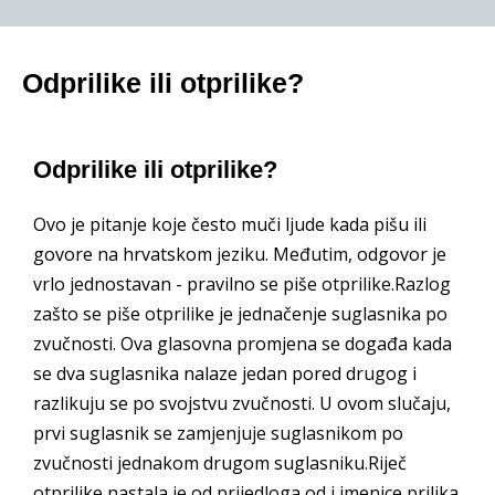
Odprilike ili otprilike?
Odprilike ili otprilike?
Ovo je pitanje koje često muči ljude kada pišu ili
govore na hrvatskom jeziku. Međutim, odgovor je
vrlo jednostavan - pravilno se piše otprilike.Razlog
zašto se piše otprilike je jednačenje suglasnika po
zvučnosti. Ova glasovna promjena se događa kada
se dva suglasnika nalaze jedan pored drugog i
razlikuju se po svojstvu zvučnosti. U ovom slučaju,
prvi suglasnik se zamjenjuje suglasnikom po
zvučnosti jednakom drugom suglasniku.Riječ
otprilike nastala je od prijedloga od i imenice prilika.