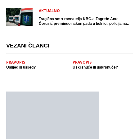
AKTUALNO
Tragična smrt ravnatelja KBC-a Zagreb: Ante
Ćorušić preminuo nakon pada u bolnici, policija na
mjestu događaja
VEZANI ČLANCI
PRAVOPIS
PRAVOPIS
Uslijed ili usljed?
Uskrsnuće ili uskrsnuče?