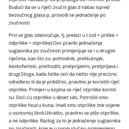
Budući da se u riječi zvučni glas d našao ispred
bezvučnog glasa p, provodi se jednačenje po
zvučnosti.
Prvi se glas obezvučuje, tj. prelazi u t (od + prilike >
odprilike > otprilike).Ovo pravilo jednačenja
suglasnika po zvučnosti primjenjuje se i u drugim
riječima, kao što su: pothodnik, pretkutnjak,
beskofeinski, prethoditi, pretprijamni, pretprijava i
drugi.Stoga, kada želite reći da nešto nije precizno
određeno ili da je približno, pravilno je koristiti riječ
otprilike. Primjeri u kojima se riječ otprilike koristi
su: Doći ću otprilike u deset sati, Potrošili smo
otprilike tisuću kuna, Imali smo otprilike iste ocjene
u osnovnoj školi.Ukratko, pravilno se piše otprilike,
a ne odprilike. Razlog za to je jednačenje suglasnika
po zvučnosti, koje je u ovom slučaju primijenjeno