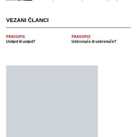
mjestu događaja
VEZANI ČLANCI
PRAVOPIS
PRAVOPIS
Uslijed ili usljed?
Uskrsnuće ili uskrsnuče?