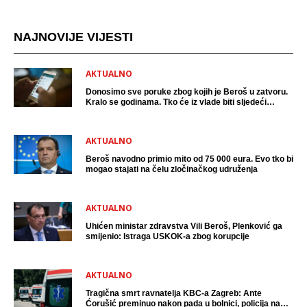
NAJNOVIJE VIJESTI
AKTUALNO
Donosimo sve poruke zbog kojih je Beroš u zatvoru.
Kralo se godinama. Tko će iz vlade biti sljedeći
uhićen?
AKTUALNO
Beroš navodno primio mito od 75 000 eura. Evo tko bi
mogao stajati na čelu zločinačkog udruženja
AKTUALNO
Uhićen ministar zdravstva Vili Beroš, Plenković ga
smijenio: Istraga USKOK-a zbog korupcije
AKTUALNO
Tragična smrt ravnatelja KBC-a Zagreb: Ante
Ćorušić preminuo nakon pada u bolnici, policija na