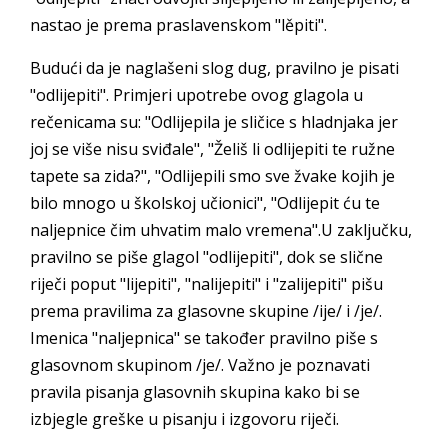
nastao je prema praslavenskom "lěpiti".
Budući da je naglašeni slog dug, pravilno je pisati
"odlijepiti". Primjeri upotrebe ovog glagola u
rečenicama su: "Odlijepila je sličice s hladnjaka jer
joj se više nisu sviđale", "Želiš li odlijepiti te ružne
tapete sa zida?", "Odlijepili smo sve žvake kojih je
bilo mnogo u školskoj učionici", "Odlijepit ću te
naljepnice čim uhvatim malo vremena".U zaključku,
pravilno se piše glagol "odlijepiti", dok se slične
riječi poput "lijepiti", "nalijepiti" i "zalijepiti" pišu
prema pravilima za glasovne skupine /ije/ i /je/.
Imenica "naljepnica" se također pravilno piše s
glasovnom skupinom /je/. Važno je poznavati
pravila pisanja glasovnih skupina kako bi se
izbjegle greške u pisanju i izgovoru riječi.