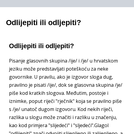
Odlijepiti ili odljepiti?
Odlijepiti ili odljepiti?
Pisanje glasovnih skupina /ije/ i /je/ u hrvatskom
jeziku može predstavljati poteškoću za neke
govornike. U pravilu, ako je izgovor sloga dug,
pravilno je pisati /ije/, dok se glasovna skupina /je/
piše kod kratkih slogova. Međutim, postoje i
iznimke, poput riječi "rječnik" koja se pravilno piše
s /je/ unatoč dugom izgovoru. Kod nekih riječi,
razlika u slogu može značiti i razliku u značenju,
kao kod primjera "slijedeći" i "sljedeći".Glagol
"odlijepiti" znači odvojiti slijepljeno ili zalijepljeno, a