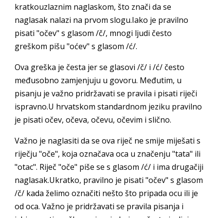
kratkouzlaznim naglaskom, što znači da se
naglasak nalazi na prvom slogu.Iako je pravilno
pisati "očev" s glasom /č/, mnogi ljudi često
greškom pišu "oćev" s glasom /ć/.
Ova greška je česta jer se glasovi /č/ i /ć/ često
međusobno zamjenjuju u govoru. Međutim, u
pisanju je važno pridržavati se pravila i pisati riječi
ispravno.U hrvatskom standardnom jeziku pravilno
je pisati očev, očeva, očevu, očevim i slično.
Važno je naglasiti da se ova riječ ne smije miješati s
riječju "oče", koja označava oca u značenju "tata" ili
"otac". Riječ "oče" piše se s glasom /ć/ i ima drugačiji
naglasak.Ukratko, pravilno je pisati "očev" s glasom
/č/ kada želimo označiti nešto što pripada ocu ili je
od oca. Važno je pridržavati se pravila pisanja i