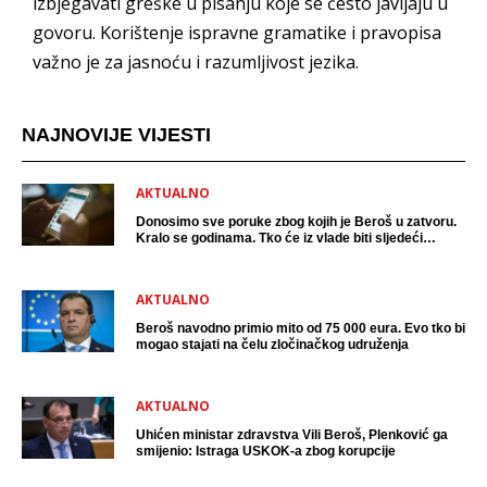
izbjegavati greške u pisanju koje se često javljaju u
govoru. Korištenje ispravne gramatike i pravopisa
važno je za jasnoću i razumljivost jezika.
NAJNOVIJE VIJESTI
AKTUALNO
Donosimo sve poruke zbog kojih je Beroš u zatvoru.
Kralo se godinama. Tko će iz vlade biti sljedeći
uhićen?
AKTUALNO
Beroš navodno primio mito od 75 000 eura. Evo tko bi
mogao stajati na čelu zločinačkog udruženja
AKTUALNO
Uhićen ministar zdravstva Vili Beroš, Plenković ga
smijenio: Istraga USKOK-a zbog korupcije