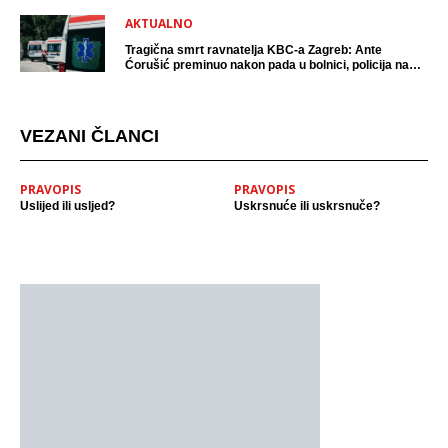
AKTUALNO
Tragična smrt ravnatelja KBC-a Zagreb: Ante
Ćorušić preminuo nakon pada u bolnici, policija na
mjestu događaja
VEZANI ČLANCI
PRAVOPIS
PRAVOPIS
Uslijed ili usljed?
Uskrsnuće ili uskrsnuče?