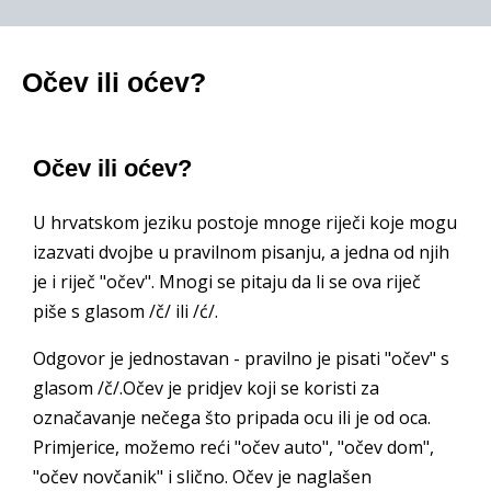
Očev ili oćev?
Očev ili oćev?
U hrvatskom jeziku postoje mnoge riječi koje mogu
izazvati dvojbe u pravilnom pisanju, a jedna od njih
je i riječ "očev". Mnogi se pitaju da li se ova riječ
piše s glasom /č/ ili /ć/.
Odgovor je jednostavan - pravilno je pisati "očev" s
glasom /č/.Očev je pridjev koji se koristi za
označavanje nečega što pripada ocu ili je od oca.
Primjerice, možemo reći "očev auto", "očev dom",
"očev novčanik" i slično. Očev je naglašen