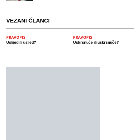
mjestu događaja
VEZANI ČLANCI
PRAVOPIS
PRAVOPIS
Uslijed ili usljed?
Uskrsnuće ili uskrsnuče?