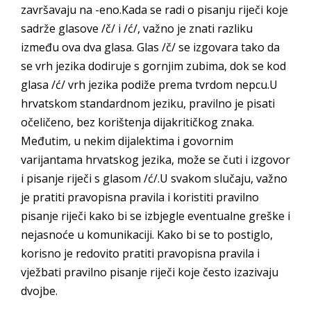
završavaju na -eno.Kada se radi o pisanju riječi koje
sadrže glasove /č/ i /ć/, važno je znati razliku
između ova dva glasa. Glas /č/ se izgovara tako da
se vrh jezika dodiruje s gornjim zubima, dok se kod
glasa /ć/ vrh jezika podiže prema tvrdom nepcu.U
hrvatskom standardnom jeziku, pravilno je pisati
očeličeno, bez korištenja dijakritičkog znaka.
Međutim, u nekim dijalektima i govornim
varijantama hrvatskog jezika, može se čuti i izgovor
i pisanje riječi s glasom /ć/.U svakom slučaju, važno
je pratiti pravopisna pravila i koristiti pravilno
pisanje riječi kako bi se izbjegle eventualne greške i
nejasnoće u komunikaciji. Kako bi se to postiglo,
korisno je redovito pratiti pravopisna pravila i
vježbati pravilno pisanje riječi koje često izazivaju
dvojbe.