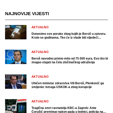
NAJNOVIJE VIJESTI
AKTUALNO
Donosimo sve poruke zbog kojih je Beroš u zatvoru.
Kralo se godinama. Tko će iz vlade biti sljedeći
uhićen?
AKTUALNO
Beroš navodno primio mito od 75 000 eura. Evo tko bi
mogao stajati na čelu zločinačkog udruženja
AKTUALNO
Uhićen ministar zdravstva Vili Beroš, Plenković ga
smijenio: Istraga USKOK-a zbog korupcije
AKTUALNO
Tragična smrt ravnatelja KBC-a Zagreb: Ante
Ćorušić preminuo nakon pada u bolnici, policija na