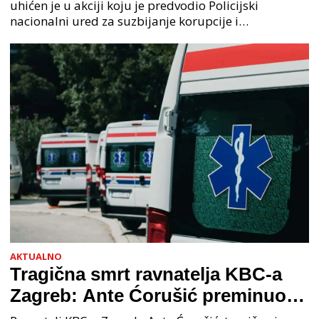
uhićen je u akciji koju je predvodio Policijski
nacionalni ured za suzbijanje korupcije i
organiziranog kriminaliteta (PNUSKOK). Prema
priopćenju USKOK
AKTUALNO
Tragična smrt ravnatelja KBC-a
Zagreb: Ante Ćorušić preminuo
nakon pada u bolnici, policija na