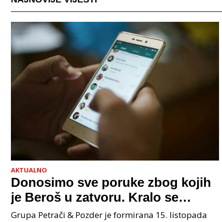
AKTUALNO
Donosimo sve poruke zbog kojih
je Beroš u zatvoru. Kralo se
godinama. Tko će iz vlade biti
Grupa Petrači & Pozder je formirana 15. listopada