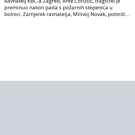
Ravnatelj KBC-a Zagreb, Ante Ćorušić, tragično je
mjestu događaja
preminuo nakon pada s požarnih stepenica u
bolnici. Zamjenik ravnatelja, Milivoj Novak, potvrdio
je tužnu vijest o smrti svog kolege. Ministar zdravs