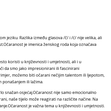
m jeziku. Razlika između glasova /č/ i /ć/ nije velika, ali
nost.Očaranost je imenica ženskog roda koja označava
 koristi u književnosti i umjetnosti, ali i u
da smo jako impresionirani ili fascinirani
imjer, možemo biti očarani nečijim talentom ili ljepotom,
m ponašanjem ili lažima.
vrlo snažan osjećaj.Očaranost nije samo emocionalno
rani, naše tijelo može reagirati na različite načine. Na
tanje.Očaranost je važna tema u književnosti i umjetnosti.