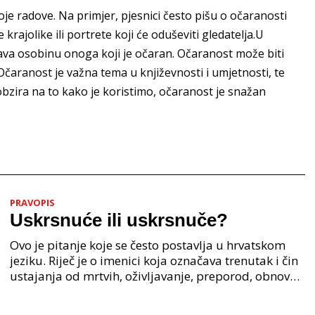
je radove. Na primjer, pjesnici često pišu o očaranosti
 krajolike ili portrete koji će oduševiti gledatelja.U
čava osobinu onoga koji je očaran. Očaranost može biti
. Očaranost je važna tema u književnosti i umjetnosti, te
bzira na to kako je koristimo, očaranost je snažan
PRAVOPIS
Uskrsnuće ili uskrsnuče?
Ovo je pitanje koje se često postavlja u hrvatskom
jeziku. Riječ je o imenici koja označava trenutak i čin
ustajanja od mrtvih, oživljavanje, preporod, obnovu.
Iako su oba oblika u širokoj upotrebi, p