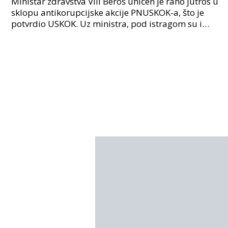
Ministar zdravstva Vili Beroš uhićen je rano jutros u
sklopu antikorupcijske akcije PNUSKOK-a, što je
potvrdio USKOK. Uz ministra, pod istragom su i
nekoliko visokopozicioniranih liječnika, uključujuć