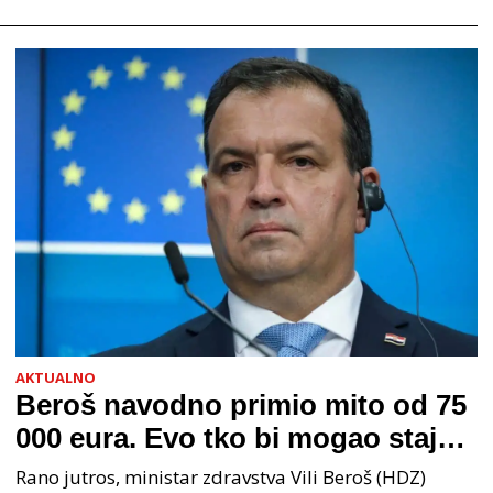
AKTUALNO
Beroš navodno primio mito od 75
000 eura. Evo tko bi mogao stajati
na čelu zločinačkog udruženja
Rano jutros, ministar zdravstva Vili Beroš (HDZ)