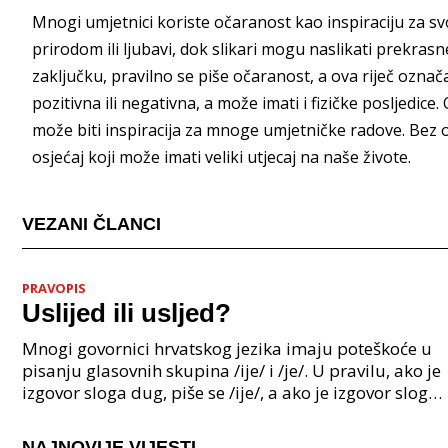
Mnogi umjetnici koriste očaranost kao inspiraciju za svo
prirodom ili ljubavi, dok slikari mogu naslikati prekrasne
zaključku, pravilno se piše očaranost, a ova riječ ozna
pozitivna ili negativna, a može imati i fizičke posljedice
može biti inspiracija za mnoge umjetničke radove. Bez o
osjećaj koji može imati veliki utjecaj na naše živote.
VEZANI ČLANCI
PRAVOPIS
Uslijed ili usljed?
Mnogi govornici hrvatskog jezika imaju poteškoće u
pisanju glasovnih skupina /ije/ i /je/. U pravilu, ako je
izgovor sloga dug, piše se /ije/, a ako je izgovor sloga
kratak, piše se /je/. Međutim, pos
NAJNOVIJE VIJESTI