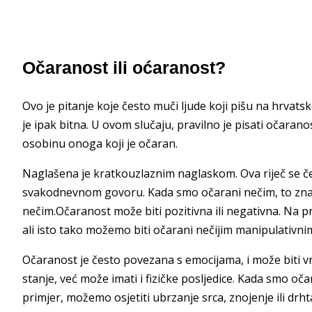
Očaranost ili oćaranost?
Ovo je pitanje koje često muči ljude koji pišu na hrvatsko
je ipak bitna. U ovom slučaju, pravilno je pisati očara
osobinu onoga koji je očaran.
Naglašena je kratkouzlaznim naglaskom. Ova riječ se često
svakodnevnom govoru. Kada smo očarani nečim, to znači 
nečim.Očaranost može biti pozitivna ili negativna. Na pr
ali isto tako možemo biti očarani nečijim manipulativni
Očaranost je često povezana s emocijama, i može biti 
stanje, već može imati i fizičke posljedice. Kada smo oča
primjer, možemo osjetiti ubrzanje srca, znojenje ili drh