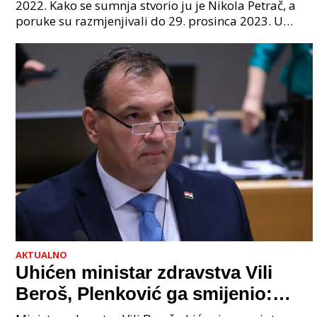
sljedeći uhićen?
2022. Kako se sumnja stvorio ju je Nikola Petrač, a
poruke su razmjenjivali do 29. prosinca 2023. U
grupi je bilo 4 osobe: jedan je bio "Tata", drugi
AKTUALNO
Uhićen ministar zdravstva Vili
Beroš, Plenković ga smijenio:
Istraga USKOK-a zbog korupcije