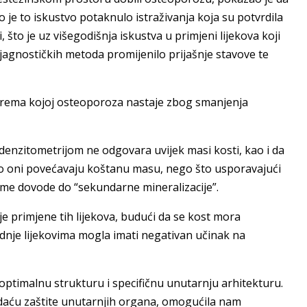
o je to iskustvo potaknulo istraživanja koja su potvrdila
što je uz višegodišnja iskustva u primjeni lijekova koji
ijagnostičkih metoda promijenilo prijašnje stavove te
prema kojoj osteoporoza nastaje zbog smanjenja
enzitometrijom ne odgovara uvijek masi kosti, kao i da
što oni povećavaju koštanu masu, nego što usporavajući
ime dovode do “sekundarne mineralizacije”.
e primjene tih lijekova, budući da se kost mora
dnje lijekovima mogla imati negativan učinak na
optimalnu strukturu i specifičnu unutarnju arhitekturu.
 zadaću zaštite unutarnjih organa, omogućila nam