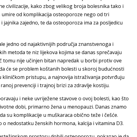
civilizacije, kako zbog velikog broja bolesnika tako i
na umire od komplikacija osteoporoze nego od tri
i jajnika zajedno, te da osteoporoza ima za posljedicu
le jedno od najaktivnijih područja znanstvenoga i
čkih metoda te niz lijekova kojima se danas sprečavaju
č tomu nije učinjen bitan napredak u borbi protiv ove
 da će se problem koštanih bolesti u skoroj budućnosti
kliničkom pristupu, a najnovija istraživanja potvrđuju
noj prevenciji i trajnoj brizi za zdravlje kostiju.
poravaju i neke uvriježene stavove o ovoj bolesti, kao što
e životne dobi, primarno žena u menopauzi. Danas znamo
a su komplikacije u muškaraca obično teže i češće.
o o nedostatku ženskih hormona, kalcija i vitamina D3.
bestežinskom prostoru dobili osteoporozu, pokazao je da