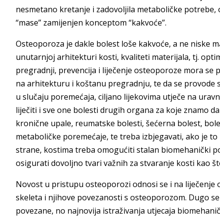
nesmetano kretanje i zadovoljila metaboličke potrebe,
“mase” zamijenjen konceptom “kakvoće”.
Osteoporoza je dakle bolest loše kakvoće, a ne niske m
unutarnjoj arhitekturi kosti, kvaliteti materijala, tj. o
pregradnji, prevencija i liječenje osteoporoze mora se 
na arhitekturu i koštanu pregradnju, te da se provode s
u slučaju poremećaja, ciljano lijekovima utječe na ur
liječiti i sve one bolesti drugih organa za koje znamo d
kronične upale, reumatske bolesti, šećerna bolest, bole
metaboličke poremećaje, te treba izbjegavati, ako je to
strane, kostima treba omogućiti stalan biomehanički po
osigurati dovoljno tvari važnih za stvaranje kosti kao što
Novost u pristupu osteoporozi odnosi se i na liječenje
skeleta i njihove povezanosti s osteoporozom. Dugo se m
povezane, no najnovija istraživanja utjecaja biomehani