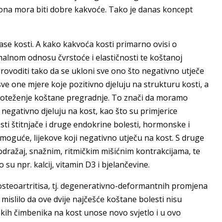
 ona mora biti dobre kakvoće. Tako je danas koncept
ase kosti. A kako kakvoća kosti primarno ovisi o
ptimalnom odnosu čvrstoće i elastičnosti te koštanoj
provoditi tako da se ukloni sve ono što negativno utječe
ve one mjere koje pozitivno djeluju na strukturu kosti, a
avnoteženje koštane pregradnje. To znači da moramo
a negativno djeluju na kost, kao što su primjerice
sti štitnjače i druge endokrine bolesti, hormonske i
 moguće, lijekove koji negativno utječu na kost. S druge
dražaj, snažnim, ritmičkim mišićnim kontrakcijama, te
 su npr. kalcij, vitamin D3 i bjelančevine.
 osteoartritisa, tj. degenerativno-deformantnih promjena
islilo da ove dvije najčešće koštane bolesti nisu
čkih čimbenika na kost unose novo svjetlo i u ovo