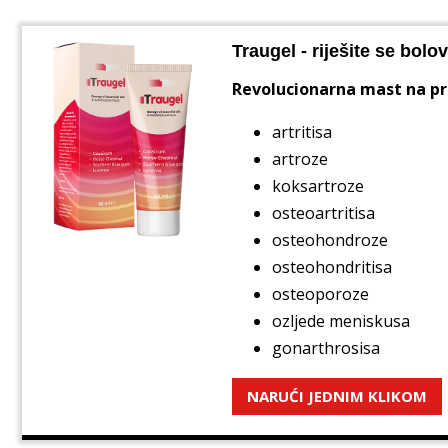
Traugel - riješite se bol
Revolucionarna mast na pr
artritisa
artroze
koksartroze
osteoartritisa
osteohondroze
osteohondritisa
osteoporoze
ozljede meniskusa
gonarthrosisa
NARUĆI JEDNIM KLIKOM