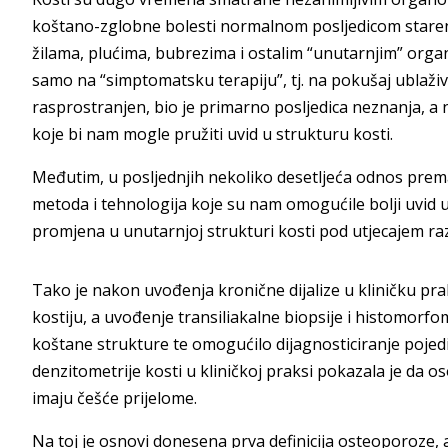
koštano-zglobne bolesti normalnom posljedicom starenj
žilama, plućima, bubrezima i ostalim “unutarnjim” organ
samo na “simptomatsku terapiju”, tj. na pokušaj ublaživa
rasprostranjen, bio je primarno posljedica neznanja, a
koje bi nam mogle pružiti uvid u strukturu kosti.
Međutim, u posljednjih nekoliko desetljeća odnos prem
metoda i tehnologija koje su nam omogućile bolji uvid u
promjena u unutarnjoj strukturi kosti pod utjecajem raz
Tako je nakon uvođenja kronične dijalize u kliničku p
kostiju, a uvođenje transiliakalne biopsije i histomorfo
koštane strukture te omogućilo dijagnosticiranje pojedi
denzitometrije kosti u kliničkoj praksi pokazala je da 
imaju češće prijelome.
Na toj je osnovi donesena prva definicija osteoporoze, 