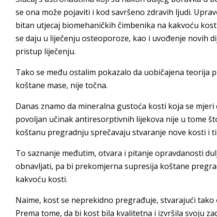
se ona može pojaviti i kod savršeno zdravih ljudi. Uprav
bitan utjecaj biomehaničkih čimbenika na kakvoću kosti, 
se daju u liječenju osteoporoze, kao i uvođenje novih d
pristup liječenju.
Tako se među ostalim pokazalo da uobičajena teorija 
koštane mase, nije točna.
Danas znamo da mineralna gustoća kosti koja se mjeri d
povoljan učinak antiresorptivnih lijekova nije u tome 
koštanu pregradnju sprečavaju stvaranje nove kosti i t
To saznanje međutim, otvara i pitanje opravdanosti dulj
obnavljati, pa bi prekomjerna supresija koštane pregra
kakvoću kosti.
Naime, kost se neprekidno pregrađuje, stvarajući tako 
Prema tome, da bi kost bila kvalitetna i izvršila svoju