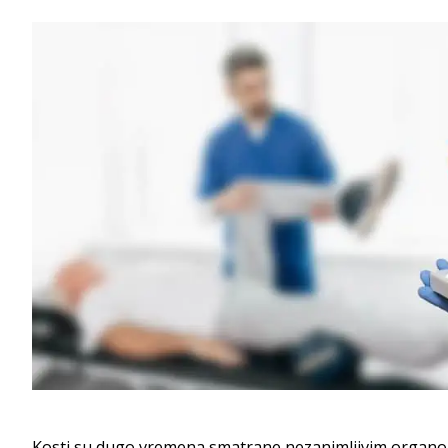
Kosti su dugo vremena smatrane nezanimljivim organom