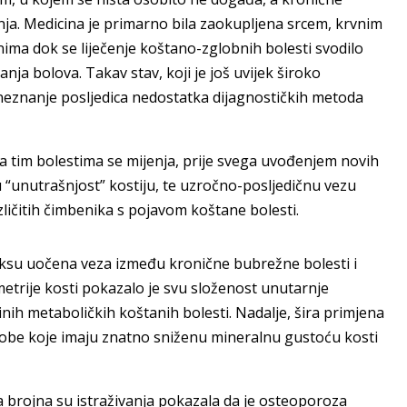
a. Medicina je primarno bila zaokupljena srcem, krvnim
ima dok se liječenje koštano-zglobnih bolesti svodilo
nja bolova. Takav stav, koji je još uvijek široko
 neznanje posljedica nedostatka dijagnostičkih metoda
a tim bolestima se mijenja, prije svega uvođenjem novih
 “unutrašnjost” kostiju, te uzročno-posljedičnu vezu
ličitih čimbenika s pojavom koštane bolesti.
raksu uočena veza između kronične bubrežne bolesti i
metrije kosti pokazalo je svu složenost unutarnje
nih metaboličkih koštanih bolesti. Nadalje, šira primjena
osobe koje imaju znatno sniženu mineralnu gustoću kosti
a brojna su istraživanja pokazala da je osteoporoza