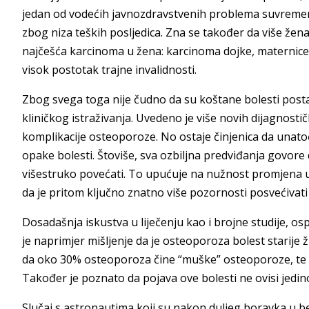
jedan od vodećih javnozdravstvenih problema suvremene 
zbog niza teških posljedica. Zna se također da više že
najčešća karcinoma u žena: karcinoma dojke, maternice 
visok postotak trajne invalidnosti.
Zbog svega toga nije čudno da su koštane bolesti posta
kliničkog istraživanja. Uvedeno je više novih dijagnosti
komplikacije osteoporoze. No ostaje činjenica da unato
opake bolesti. Štoviše, sva ozbiljna predviđanja govore
višestruko povećati. To upućuje na nužnost promjena u 
da je pritom ključno znatno više pozornosti posvećivati ra
Dosadašnja iskustva u liječenju kao i brojne studije, os
je naprimjer mišljenje da je osteoporoza bolest starij
da oko 30% osteoporoza čine “muške” osteoporoze, te d
Također je poznato da pojava ove bolesti ne ovisi jedin
Slučaj s astronautima koji su nakon duljeg boravka u 