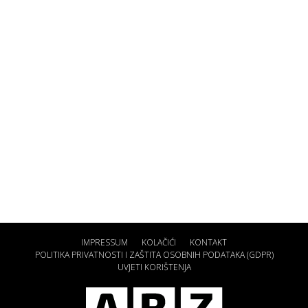
IMPRESSUM
KOLAČIĆI
KONTAKT
POLITIKA PRIVATNOSTI I ZAŠTITA OSOBNIH PODATAKA (GDPR)
UVJETI KORIŠTENJA