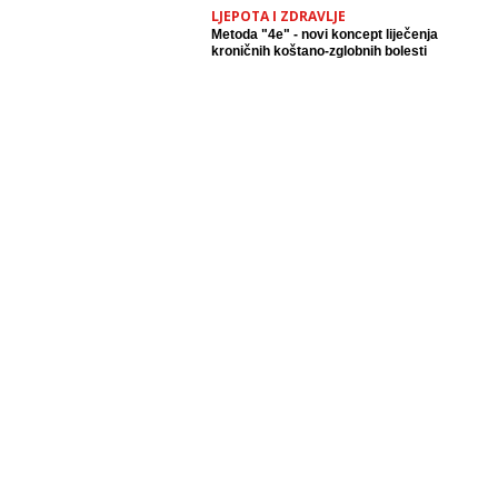
LJEPOTA I ZDRAVLJE
Metoda "4e" - novi koncept liječenja
kroničnih koštano-zglobnih bolesti