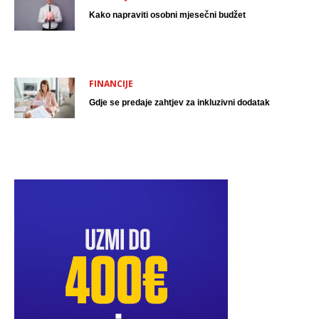
Kako napraviti osobni mjesečni budžet
FINANCIJE
Gdje se predaje zahtjev za inkluzivni dodatak