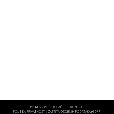
IMPRESSUM
KOLAČIĆI
KONTAKT
POLITIKA PRIVATNOSTI I ZAŠTITA OSOBNIH PODATAKA (GDPR)