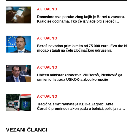
AKTUALNO
Donosimo sve poruke zbog kojih je Beroš u zatvoru.
Kralo se godinama. Tko će iz vlade biti sljedeći
uhićen?
AKTUALNO
Beroš navodno primio mito od 75 000 eura. Evo tko bi
mogao stajati na čelu zločinačkog udruženja
AKTUALNO
Uhićen ministar zdravstva Vili Beroš, Plenković ga
smijenio: Istraga USKOK-a zbog korupcije
AKTUALNO
Tragična smrt ravnatelja KBC-a Zagreb: Ante
Ćorušić preminuo nakon pada u bolnici, policija na
mjestu događaja
VEZANI ČLANCI