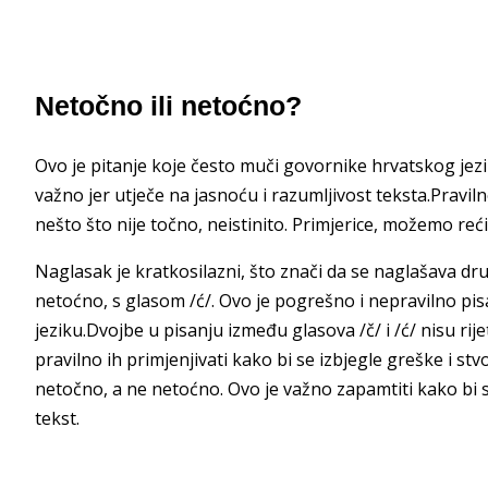
Netočno ili netoćno?
Ovo je pitanje koje često muči govornike hrvatskog jezika.
važno jer utječe na jasnoću i razumljivost teksta.Pravil
nešto što nije točno, neistinito. Primjerice, možemo reći:
Naglasak je kratkosilazni, što znači da se naglašava dru
netoćno, s glasom /ć/. Ovo je pogrešno i nepravilno pi
jeziku.Dvojbe u pisanju između glasova /č/ i /ć/ nisu rij
pravilno ih primjenjivati kako bi se izbjegle greške i stv
netočno, a ne netoćno. Ovo je važno zapamtiti kako bi se
tekst.