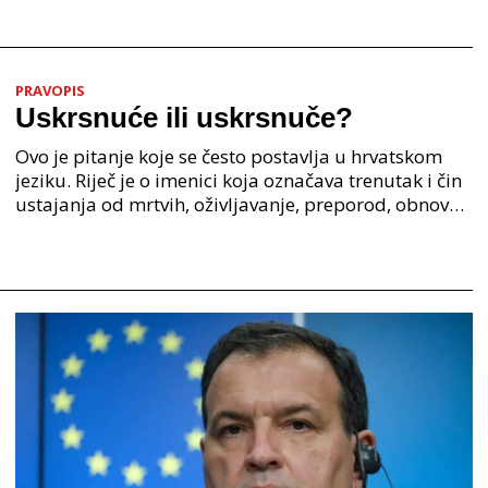
PRAVOPIS
Uskrsnuće ili uskrsnuče?
Ovo je pitanje koje se često postavlja u hrvatskom
jeziku. Riječ je o imenici koja označava trenutak i čin
ustajanja od mrtvih, oživljavanje, preporod, obnovu.
Iako su oba oblika u širokoj upotrebi, p