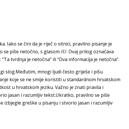
 Iako se čini da je riječ o sitnici, pravilno pisanje je
no se piše netočno, s glasom /č/. Ovaj prilog označava
 "Ta tvrdnja je netočna" ili "Ova informacija je netočna".
gi slog.Međutim, mnogi ljudi često griješe i pišu
sanje koje se ne smije koristiti u standardnom hrvatskom
etkost u hrvatskom jeziku. Važno je znati pravila i
orio jasan i razumljiv tekst.Ukratko, pravilno se piše
 izbjegle greške u pisanju i stvorio jasan i razumljiv