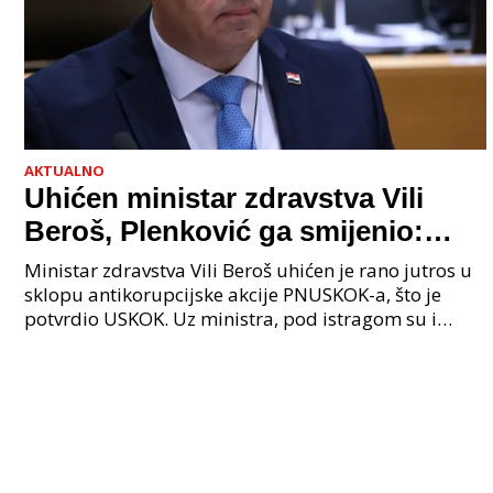
AKTUALNO
Uhićen ministar zdravstva Vili
Beroš, Plenković ga smijenio:
Istraga USKOK-a zbog korupcije
Ministar zdravstva Vili Beroš uhićen je rano jutros u
sklopu antikorupcijske akcije PNUSKOK-a, što je
potvrdio USKOK. Uz ministra, pod istragom su i
nekoliko visokopozicioniranih liječnika, uključujuć