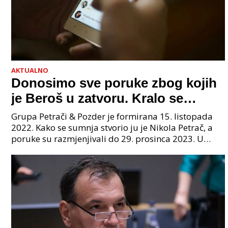
AKTUALNO
Donosimo sve poruke zbog kojih
je Beroš u zatvoru. Kralo se
godinama. Tko će iz vlade biti
Grupa Petrači & Pozder je formirana 15. listopada
sljedeći uhićen?
2022. Kako se sumnja stvorio ju je Nikola Petrač, a
poruke su razmjenjivali do 29. prosinca 2023. U
grupi je bilo 4 osobe: jedan je bio "Tata", drugi