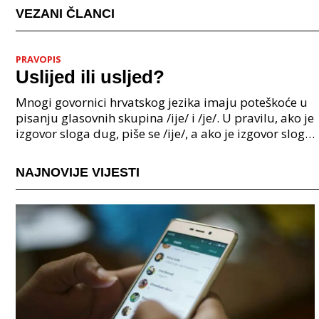
VEZANI ČLANCI
PRAVOPIS
Uslijed ili usljed?
Mnogi govornici hrvatskog jezika imaju poteškoće u
pisanju glasovnih skupina /ije/ i /je/. U pravilu, ako je
izgovor sloga dug, piše se /ije/, a ako je izgovor sloga
kratak, piše se /je/. Međutim, pos
NAJNOVIJE VIJESTI