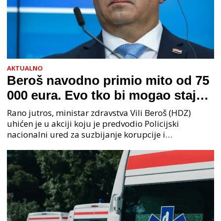
AKTUALNO
Beroš navodno primio mito od 75
000 eura. Evo tko bi mogao stajati
na čelu zločinačkog udruženja
Rano jutros, ministar zdravstva Vili Beroš (HDZ)
uhićen je u akciji koju je predvodio Policijski
nacionalni ured za suzbijanje korupcije i
organiziranog kriminaliteta (PNUSKOK). Prema
priopćenju USKOK