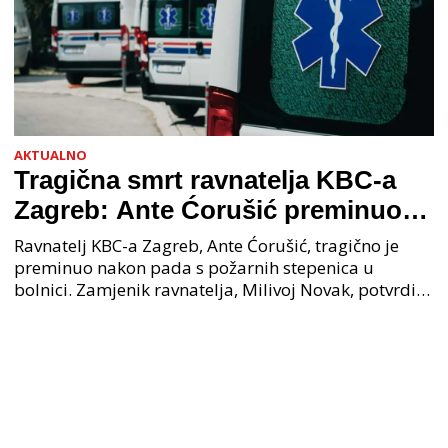
AKTUALNO
Tragična smrt ravnatelja KBC-a
Zagreb: Ante Ćorušić preminuo
nakon pada u bolnici, policija na
Ravnatelj KBC-a Zagreb, Ante Ćorušić, tragično je
mjestu događaja
preminuo nakon pada s požarnih stepenica u
bolnici. Zamjenik ravnatelja, Milivoj Novak, potvrdio
je tužnu vijest o smrti svog kolege. Ministar zdravs