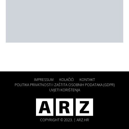
IMPRESSUM
KOLAČIĆI
KONTAKT
POLITIKA PRIVATNOSTI I ZAŠTITA OSOBNIH PODATAKA (GDPR)
UVJETI KORIŠTENJA
COPYRIGHT © 2023. | ARZ.HR