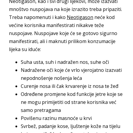
Neotigason, kao i svi drugi lijekovi, može izazvati
mnoštvo nuspojava na koje izrazito treba pripaziti.
Treba napomenuti i kako
Neotigason
neće kod
većine korisnika manifestirati nikakve teže
nuspojave. Nuspojave koje će se gotovo sigurno
manifestirati, ali i maknuti prilikom konzumacije
lijeka su iduće:
Suha usta, suh i nadražen nos, suhe oči
Nadražene oči koje će vrlo vjerojatno izazvati
nepodnošenje nošenja leća
Curenje nosa ili čak krvarenje iz nosa te žeđ
Određene promjene kod funkcije jetre koje se
ne mogu primijetiti od strane korisnika već
samo pretragama
Povišenu razinu masnoće u krvi
Svrbež, padanje kose, ljuštenje kože na tijelu