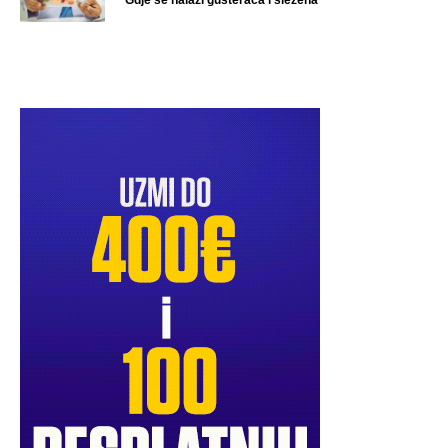
Gdje se nalazi gušterača i slezena