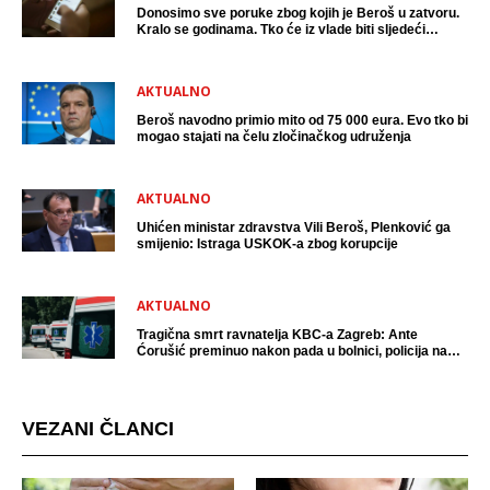
Donosimo sve poruke zbog kojih je Beroš u zatvoru.
Kralo se godinama. Tko će iz vlade biti sljedeći
uhićen?
AKTUALNO
Beroš navodno primio mito od 75 000 eura. Evo tko bi
mogao stajati na čelu zločinačkog udruženja
AKTUALNO
Uhićen ministar zdravstva Vili Beroš, Plenković ga
smijenio: Istraga USKOK-a zbog korupcije
AKTUALNO
Tragična smrt ravnatelja KBC-a Zagreb: Ante
Ćorušić preminuo nakon pada u bolnici, policija na
mjestu događaja
VEZANI ČLANCI