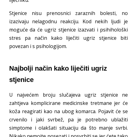
liječniku.
Stjenice nisu prenosnici zaraznih bolesti, no
izazivaju nelagodnu reakciju. Kod nekih ljudi je
moguće da će ugriz stjenice izazvati i psihihološki
stres pa način kako liječiti ugriz stjenice biti
povezan i s psihologijom.
Najbolji način kako liječiti ugriz
stjenice
U najvećem broju slučajeva ugriz stjenice ne
zahtjeva komplicirane medicinske tretmane jer će
koža reagirati kao na ubog komarca. Pojavit će se
crvenilo i jaki svrbež, pa je potrebno ublažiti
simptome i olakšati situaciju da što manje svrbi.
Nikako nemojte posezati i posvrbiti se jer ćete tako