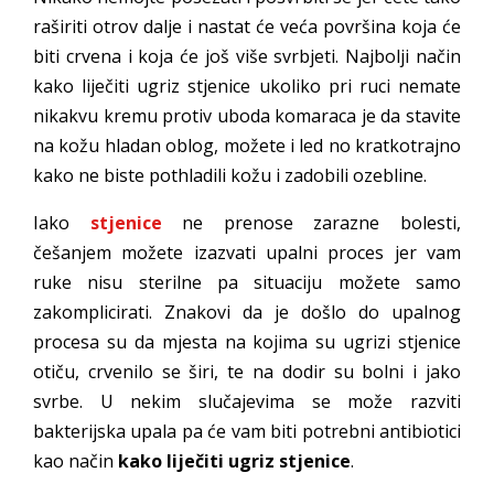
raširiti otrov dalje i nastat će veća površina koja će
biti crvena i koja će još više svrbjeti. Najbolji način
kako liječiti ugriz stjenice ukoliko pri ruci nemate
nikakvu kremu protiv uboda komaraca je da stavite
na kožu hladan oblog, možete i led no kratkotrajno
kako ne biste pothladili kožu i zadobili ozebline.
Iako
stjenice
ne prenose zarazne bolesti,
češanjem možete izazvati upalni proces jer vam
ruke nisu sterilne pa situaciju možete samo
zakomplicirati. Znakovi da je došlo do upalnog
procesa su da mjesta na kojima su ugrizi stjenice
otiču, crvenilo se širi, te na dodir su bolni i jako
svrbe. U nekim slučajevima se može razviti
bakterijska upala pa će vam biti potrebni antibiotici
kao način
kako liječiti ugriz stjenice
.