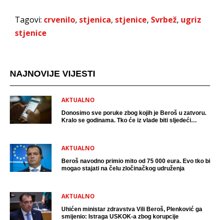
Tagovi:
crvenilo
,
stjenica
,
stjenice
,
Svrbež
,
ugriz
stjenice
NAJNOVIJE VIJESTI
AKTUALNO
Donosimo sve poruke zbog kojih je Beroš u zatvoru.
Kralo se godinama. Tko će iz vlade biti sljedeći
uhićen?
AKTUALNO
Beroš navodno primio mito od 75 000 eura. Evo tko bi
mogao stajati na čelu zločinačkog udruženja
AKTUALNO
Uhićen ministar zdravstva Vili Beroš, Plenković ga
smijenio: Istraga USKOK-a zbog korupcije