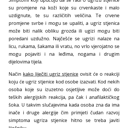
Simptomi koji upućuju da se radi o ugrizu stjenice
su promjene na koži koje su crvenkaste i malo
uzdignute, te su različitih veličina. Te crvene
promjene svrbe i mogu se upaliti, a ugriz stjenica
može biti nalik obliku grozda ili ugizi mogu biti
poredani uzdužno. Najčešće se ugrizi nalaze na
licu, rukama, šakama ili vratu, no vrlo vjerojatno se
mogu pojaviti i na leđima, nogama i drugim
dijelovima tijela.
Način
kako liječiti ugriz stjenice
ovisit će o reakciji
koju će ugriz stjenice kod osobe izazvati. Kod nekih
osoba koje su izuzetno osjetljive može doći do
teških alergijskih reakcija, pa čak i anafilaktičkog
šoka. U takvim slučajevima kada osoba zna da ima
inače i druge alergije čim primjeti čudan razvoj
simptoma ugriza stjenice hitno se treba javiti