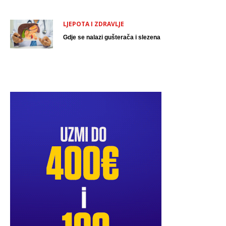
LJEPOTA I ZDRAVLJE
Gdje se nalazi gušterača i slezena