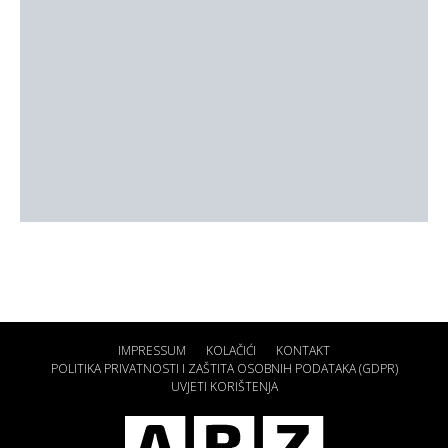
IMPRESSUM
KOLAČIĆI
KONTAKT
POLITIKA PRIVATNOSTI I ZAŠTITA OSOBNIH PODATAKA (GDPR)
UVJETI KORIŠTENJA