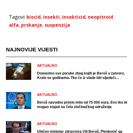
Tagovi:
biocid
,
insekti
,
insekticid
,
neopitroid
alfa
,
prskanje
,
suspenzija
NAJNOVIJE VIJESTI
AKTUALNO
Donosimo sve poruke zbog kojih je Beroš u zatvoru.
Kralo se godinama. Tko će iz vlade biti sljedeći
uhićen?
AKTUALNO
Beroš navodno primio mito od 75 000 eura. Evo tko bi
mogao stajati na čelu zločinačkog udruženja
AKTUALNO
Uhićen ministar zdravstva Vili Beroš, Plenković ga