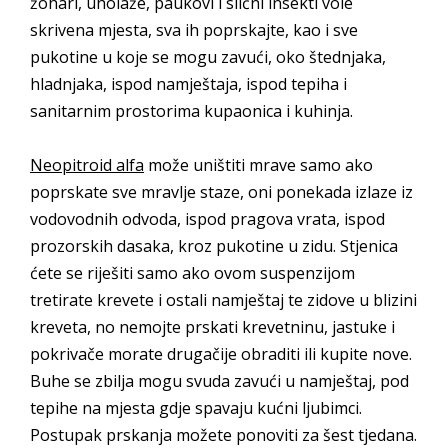
žohari, uholaže, paukovi i slični insekti vole
skrivena mjesta, sva ih poprskajte, kao i sve
pukotine u koje se mogu zavući, oko štednjaka,
hladnjaka, ispod namještaja, ispod tepiha i
sanitarnim prostorima kupaonica i kuhinja.
Neopitroid alfa
može uništiti mrave samo ako
poprskate sve mravlje staze, oni ponekada izlaze iz
vodovodnih odvoda, ispod pragova vrata, ispod
prozorskih dasaka, kroz pukotine u zidu. Stjenica
ćete se riješiti samo ako ovom suspenzijom
tretirate krevete i ostali namještaj te zidove u blizini
kreveta, no nemojte prskati krevetninu, jastuke i
pokrivače morate drugačije obraditi ili kupite nove.
Buhe se zbilja mogu svuda zavući u namještaj, pod
tepihe na mjesta gdje spavaju kućni ljubimci.
Postupak prskanja možete ponoviti za šest tjedana.