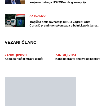
smijenio: Istraga USKOK-a zbog korupcije
AKTUALNO
Tragična smrt ravnatelja KBC-a Zagreb: Ante
Ćorušić preminuo nakon pada u bolnici, policija na
mjestu događaja
VEZANI ČLANCI
ZANIMLJIVOSTI
ZANIMLJIVOSTI
Kako se riješiti mrava u kući
Kako napraviti gnojivo od koprive