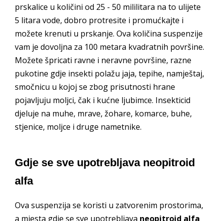
prskalice u količini od 25 - 50 mililitara na to ulijete
5 litara vode, dobro protresite i promućkajte i
možete krenuti u prskanje. Ova količina suspenzije
vam je dovoljna za 100 metara kvadratnih površine.
Možete špricati ravne i neravne površine, razne
pukotine gdje insekti polažu jaja, tepihe, namještaj,
smočnicu u kojoj se zbog prisutnosti hrane
pojavljuju moljci, čak i kućne ljubimce. Insekticid
djeluje na muhe, mrave, žohare, komarce, buhe,
stjenice, moljce i druge nametnike.
Gdje se sve upotrebljava neopitroid
alfa
Ova suspenzija se koristi u zatvorenim prostorima,
a mjesta gdje se sve upotrebljava
neopitroid alfa