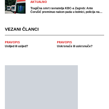
AKTUALNO
Tragična smrt ravnatelja KBC-a Zagreb: Ante
Ćorušić preminuo nakon pada u bolnici, policija na
mjestu događaja
VEZANI ČLANCI
PRAVOPIS
PRAVOPIS
Uslijed ili usljed?
Uskrsnuće ili uskrsnuče?