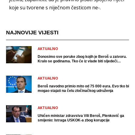
koje su tvorene s niječnom česticom ne-.
NAJNOVIJE VIJESTI
AKTUALNO
Donosimo sve poruke zbog kojih je Beroš u zatvoru.
Kralo se godinama. Tko će iz vlade biti sljedeći
uhićen?
AKTUALNO
Beroš navodno primio mito od 75 000 eura. Evo tko bi
mogao stajati na čelu zločinačkog udruženja
AKTUALNO
Uhićen ministar zdravstva Vili Beroš, Plenković ga
smijenio: Istraga USKOK-a zbog korupcije