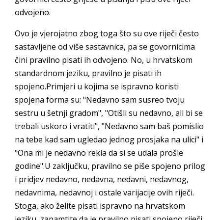
odvojeno.
Ovo je vjerojatno zbog toga što su ove riječi često
sastavljene od više sastavnica, pa se govornicima
čini pravilno pisati ih odvojeno. No, u hrvatskom
standardnom jeziku, pravilno je pisati ih
spojeno.Primjeri u kojima se ispravno koristi
spojena forma su: "Nedavno sam susreo tvoju
sestru u šetnji gradom", "Otišli su nedavno, ali bi se
trebali uskoro i vratiti", "Nedavno sam baš pomislio
na tebe kad sam ugledao jednog prosjaka na ulici" i
"Ona mi je nedavno rekla da si se udala prošle
godine".U zaključku, pravilno se piše spojeno prilog
i pridjev nedavno, nedavna, nedavni, nedavnog,
nedavnima, nedavnoj i ostale varijacije ovih riječi.
Stoga, ako želite pisati ispravno na hrvatskom
jeziku, zapamtite da je pravilno pisati spojeno riječi