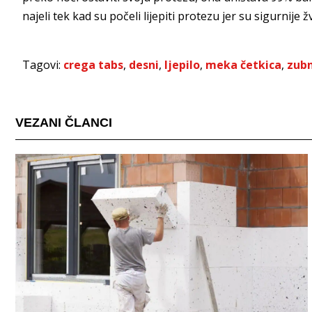
najeli tek kad su počeli lijepiti protezu jer su sigurnije ž
Tagovi:
crega tabs
,
desni
,
ljepilo
,
meka četkica
,
zubn
VEZANI ČLANCI