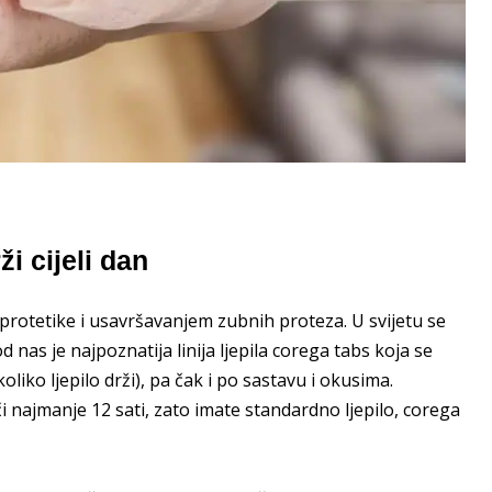
ži cijeli dan
 protetike i usavršavanjem zubnih proteza. U svijetu se
 nas je najpoznatija linija ljepila corega tabs koja se
liko ljepilo drži), pa čak i po sastavu i okusima.
ači najmanje 12 sati, zato imate standardno ljepilo, corega