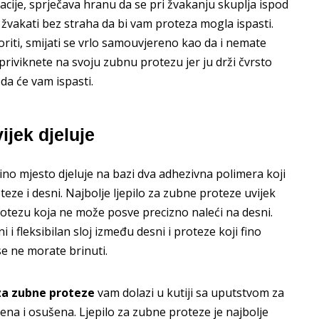
tacije, sprječava hranu da se pri žvakanju skuplja ispod
akati bez straha da bi vam proteza mogla ispasti.
oriti, smijati se vrlo samouvjereno kao da i nemate
riviknete na svoju zubnu protezu jer ju drži čvrsto
da će vam ispasti.
ijek djeluje
ino mjesto djeluje na bazi dva adhezivna polimera koji
eze i desni. Najbolje ljepilo za zubne proteze uvijek
protezu koja ne može posve precizno naleći na desni.
 i fleksibilan sloj između desni i proteze koji fino
e ne morate brinuti.
 za zubne proteze
vam dolazi u kutiji sa uputstvom za
ćena i osušena. Ljepilo za zubne proteze je najbolje