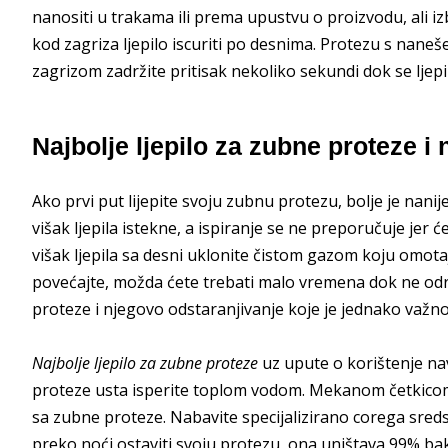
nanositi u trakama ili prema upustvu o proizvodu, ali i
kod zagriza ljepilo iscuriti po desnima. Protezu s naneš
zagrizom zadržite pritisak nekoliko sekundi dok se ljepi
Najbolje ljepilo za zubne proteze i
Ako prvi put lijepite svoju zubnu protezu, bolje je nanij
višak ljepila istekne, a ispiranje se ne preporučuje jer 
višak ljepila sa desni uklonite čistom gazom koju omotaj
povećajte, možda ćete trebati malo vremena dok ne odred
proteze i njegovo odstaranjivanje koje je jednako važno
Najbolje ljepilo za zubne proteze
uz upute o korištenje nav
proteze usta isperite toplom vodom. Mekanom četkicom s
sa zubne proteze. Nabavite specijalizirano corega sredst
preko noći ostaviti svoju protezu, ona uništava 99% bakte