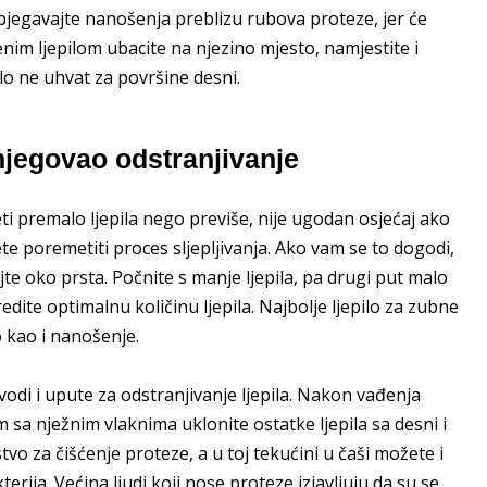
zbjegavajte nanošenja preblizu rubova proteze, jer će
enim ljepilom ubacite na njezino mjesto, namjestite i
lo ne uhvat za površine desni.
 njegovao odstranjivanje
eti premalo ljepila nego previše, nije ugodan osjećaj ako
ćete poremetiti proces sljepljivanja. Ako vam se to dogodi,
te oko prsta. Počnite s manje ljepila, pa drugi put malo
ite optimalnu količinu ljepila. Najbolje ljepilo za zubne
 kao i nanošenje.
odi i upute za odstranjivanje ljepila. Nakon vađenja
a nježnim vlaknima uklonite ostatke ljepila sa desni i
vo za čišćenje proteze, a u toj tekućini u čaši možete i
rija. Većina ljudi koji nose proteze izjavljuju da su se