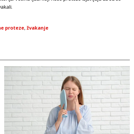
vakali.
e proteze
,
žvakanje