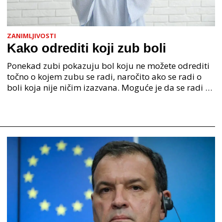
ZANIMLJIVOSTI
Kako odrediti koji zub boli
Ponekad zubi pokazuju bol koju ne možete odrediti
točno o kojem zubu se radi, naročito ako se radi o
boli koja nije ničim izazvana. Moguće je da se radi o
zaostaloj hrani koja je zapela između zuba pa