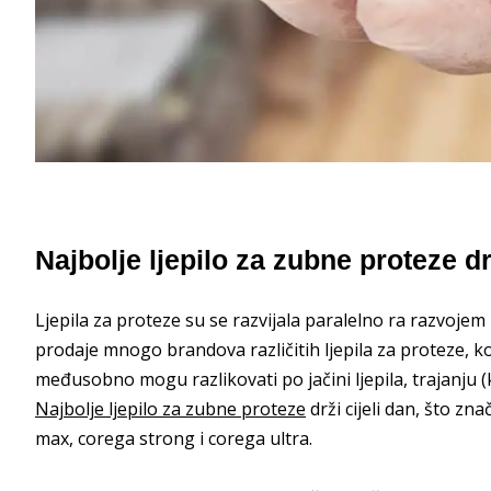
Najbolje ljepilo za zubne proteze dr
Ljepila za proteze su se razvijala paralelno ra razvojem
prodaje mnogo brandova različitih ljepila za proteze, kod
međusobno mogu razlikovati po jačini ljepila, trajanju (ko
Najbolje ljepilo za zubne proteze
drži cijeli dan, što zn
max, corega strong i corega ultra.