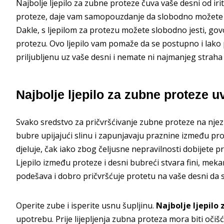
Najbolje ljepilo za zubne proteze čuva vaše desni od iri
proteze, daje vam samopouzdanje da slobodno možete žv
Dakle, s ljepilom za protezu možete slobodno jesti, gov
protezu. Ovo ljepilo vam pomaže da se postupno i lako p
priljubljenu uz vaše desni i nemate ni najmanjeg straha 
Najbolje ljepilo za zubne proteze uv
Svako sredstvo za pričvršćivanje zubne proteze na njez
bubre upijajući slinu i zapunjavaju praznine između prot
djeluje, čak iako zbog čeljusne nepravilnosti dobijete 
Ljepilo između proteze i desni bubreći stvara fini, mekani
podešava i dobro pričvršćuje protetu na vaše desni da s
Operite zube i isperite usnu šupljinu.
Najbolje ljepilo
upotrebu. Prije lijepljenja zubna proteza mora biti očiš