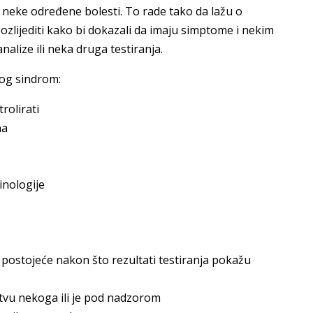
neke određene bolesti. To rade tako da lažu o
oozlijediti kako bi dokazali da imaju simptome i nekim
nalize ili neka druga testiranja.
og sindrom:
rolirati
na
inologije
z postojeće nakon što rezultati testiranja pokažu
tvu nekoga ili je pod nadzorom