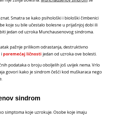
t. Smatra se kako psihološki i biološki čimbenici
e koje su bile učestalo bolesne u prijašnjoj dobi ili
u biti jedan od uzroka Munchausenovog sindroma.
tak pažnje prilikom odrastanja, destruktivno
 i
poremećaj ličnosti
jedan od uzroka ove bolesti.
čnih podataka o broju oboljelih još uvijek nema. Vrlo
čaja govori kako je sindrom češći kod muškaraca nego
e.
enov sindrom
o simptoma koje uzrokuje. Osobe koje imaju