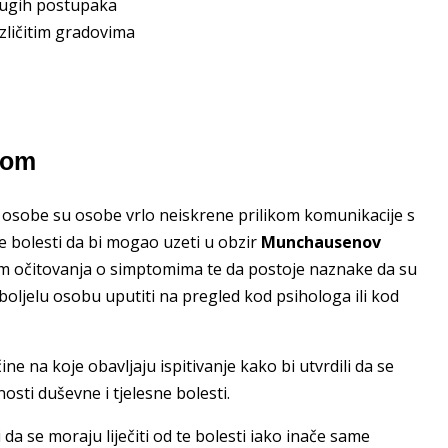
drugih postupaka
azličitim gradovima
rom
 osobe su osobe vrlo neiskrene prilikom komunikacije s
ne bolesti da bi mogao uzeti u obzir
Munchausenov
ikom očitovanja o simptomima te da postoje naznake da su
oljelu osobu uputiti na pregled kod psihologa ili kod
ine na koje obavljaju ispitivanje kako bi utvrdili da se
ti duševne i tjelesne bolesti.
a se moraju liječiti od te bolesti iako inače same