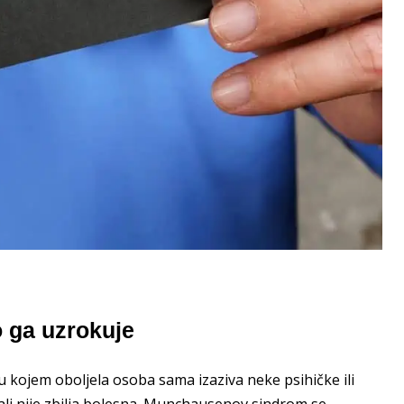
 ga uzrokuje
kojem oboljela osoba sama izaziva neke psihičke ili
i nije zbilja bolesna.
Munchausenov sindrom
se