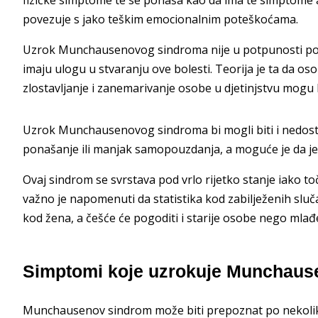
povezuje s jako teškim emocionalnim poteškoćama.
Uzrok Munchausenovog sindroma nije u potpunosti pozna
imaju ulogu u stvaranju ove bolesti. Teorija je ta da osob
zlostavljanje i zanemarivanje osobe u djetinjstvu mog
Uzrok Munchausenovog sindroma bi mogli biti i nedosta
ponašanje ili manjak samopouzdanja, a moguće je da je
Ovaj sindrom se svrstava pod vrlo rijetko stanje iako to
važno je napomenuti da statistika kod zabilježenih slu
kod žena, a češće će pogoditi i starije osobe nego mlađ
Simptomi koje uzrokuje Munchaus
Munchausenov sindrom može biti prepoznat po nekolik