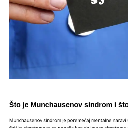
Što je Munchausenov sindrom i što
Munchausenov sindrom je poremećaj mentalne naravi u 
fizičke simptome te se ponaša kao da ima te simptome al