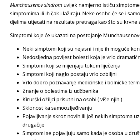
Munchausenov sindrom
uvijek namjerno ističu simptome 
simptomima ili ih čak i lažiraju. Neke osobe će se i sam
djelima utjecati na rezultate pretraga kao što su krvne a
Simptomi koje će ukazati na postojanje Munchausenov
Neki simptomi koji su nejasni i nije ih moguće kont
Nedosljedna povijest bolesti koja je vrlo dramatič
Simptomi koji se mijenjaju tokom liječenja
Simptomi koji naglo postaju vrlo ozbiljni
Vrlo dobro poznavanje medicinske i bolničke term
Znanje o bolestima iz udžbenika
Kirurški ožiljci prisutni na osobi ( više njih )
Sklonost ka samoozljeđivanju
Pojavljivanje skroz novih ili još nekih simptoma u
drugačije
Simptomi se pojavljuju samo kada je osoba u druš