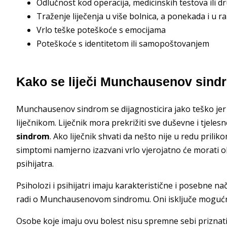
Odlučnost kod operacija, medicinskih testova ili 
Traženje liječenja u više bolnica, a ponekada i u r
Vrlo teške poteškoće s emocijama
Poteškoće s identitetom ili samopoštovanjem
Kako se liječi Munchausenov sind
Munchausenov sindrom se dijagnosticira jako teško jer
liječnikom. Liječnik mora prekrižiti sve duševne i tjeles
sindrom
. Ako liječnik shvati da nešto nije u redu pril
simptomi namjerno izazvani vrlo vjerojatno će morati ob
psihijatra.
Psiholozi i psihijatri imaju karakteristične i posebne nač
radi o Munchausenovom sindromu. Oni isključe mogućnos
Osobe koje imaju ovu bolest nisu spremne sebi priznati d