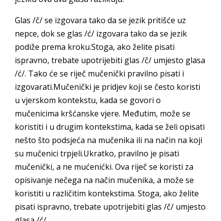
Glas /č/ se izgovara tako da se jezik pritišće uz
nepce, dok se glas /ć/ izgovara tako da se jezik
podiže prema kroku.Stoga, ako želite pisati
ispravno, trebate upotrijebiti glas /č/ umjesto glasa
/ć/. Tako će se riječ mučenički pravilno pisati i
izgovarati.Mučenički je pridjev koji se često koristi
u vjerskom kontekstu, kada se govori o
mučenicima kršćanske vjere. Međutim, može se
koristiti i u drugim kontekstima, kada se želi opisati
nešto što podsjeća na mučenika ili na način na koji
su mučenici trpjeli.Ukratko, pravilno je pisati
mučenički, a ne mućenićki. Ova riječ se koristi za
opisivanje nečega na način mučenika, a može se
koristiti u različitim kontekstima. Stoga, ako želite
pisati ispravno, trebate upotrijebiti glas /č/ umjesto
glasa /ć/.