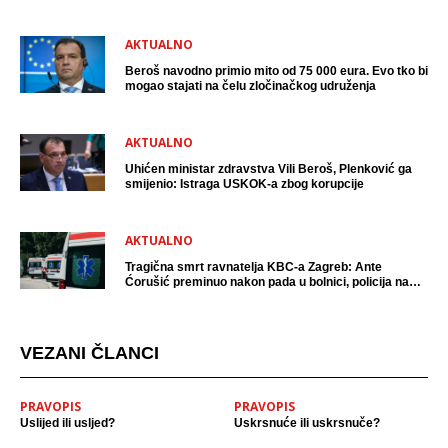
uhićen?
AKTUALNO
Beroš navodno primio mito od 75 000 eura. Evo tko bi
mogao stajati na čelu zločinačkog udruženja
AKTUALNO
Uhićen ministar zdravstva Vili Beroš, Plenković ga
smijenio: Istraga USKOK-a zbog korupcije
AKTUALNO
Tragična smrt ravnatelja KBC-a Zagreb: Ante
Ćorušić preminuo nakon pada u bolnici, policija na
mjestu događaja
VEZANI ČLANCI
PRAVOPIS
PRAVOPIS
Uslijed ili usljed?
Uskrsnuće ili uskrsnuče?