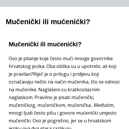
Mučenički ili mućenićki?
Mučenički ili mućenićki?
Ovo je pitanje koje često muči mnoge govornike
hrvatskog jezika. Oba oblika su u upotrebi, ali koji
je pravilan?Riječ je o prilogu i pridjevu koji
označavaju nešto na način mučenika, što se odnosi
na mučenike. Naglašeni su kratkosilaznim
naglaskom. Pravilno je pisati mučenički,
mučeničkog, mučeničkom, mučenička…Međutim,
mnogi ljudi često pišu i govore mućenićki umjesto
mučenički. Ovo je pogrešno, jer se u hrvatskom
jeziku ova dva glasa razlikuju.