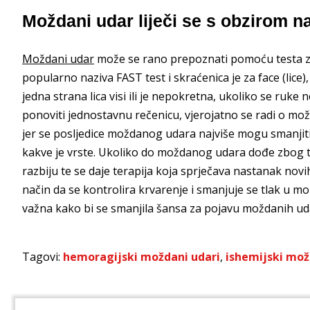
Moždani udar liječi se s obzirom n
Moždani udar
može se rano prepoznati pomoću testa z
popularno naziva FAST test i skraćenica je za face (lice)
jedna strana lica visi ili je nepokretna, ukoliko se ruk
ponoviti jednostavnu rečenicu, vjerojatno se radi o mož
jer se posljedice moždanog udara najviše mogu smanjiti 
kakve je vrste. Ukoliko do moždanog udara dođe zbog tr
razbiju te se daje terapija koja sprječava nastanak nov
način da se kontrolira krvarenje i smanjuje se tlak u mo
važna kako bi se smanjila šansa za pojavu moždanih ud
Tagovi:
hemoragijski moždani udari
,
ishemijski mož