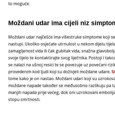
to moguće.
Moždani udar ima cijeli niz simpto
Moždani udar najčešće ima višestruke simptome koji se u
nastupi. Ukoliko osjećate utrnulost u nekom dijelu tij
zamagljenost vida ili čak gubitak vida, snažna glavobolj
svoje tijelo te kontaktirajte svog liječnika. Postoji i ta
se nalazi na ušnoj resici te se povezuje uz povećani rizi
provedenim kod ljudi koji su doživjeli moždane udare.
S
tome kako je on nastao. Moždani udari koji su uzrokova
moždane napade također se međusobno razlikuju pa ta
manjih napada prije većeg, dok oni uzrokovani embolij
stopu smrtnosti.