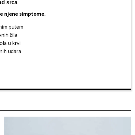
ad srca
sve njene simptome.
dnim putem
nih žila
ola u krvi
anih udara