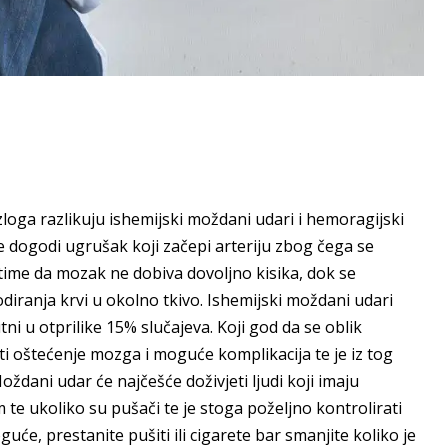
zloga razlikuju ishemijski moždani udari i hemoragijski
e dogodi ugrušak koji začepi arteriju zbog čega se
 time da mozak ne dobiva dovoljno kisika, dok se
iranja krvi u okolno tkivo. Ishemijski moždani udari
i u otprilike 15% slučajeva. Koji god da se oblik
i oštećenje mozga i moguće komplikacija te je iz tog
oždani udar će najčešće doživjeti ljudi koji imaju
te ukoliko su pušači te je stoga poželjno kontrolirati
uće, prestanite pušiti ili cigarete bar smanjite koliko je