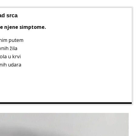
ad srca
sve njene simptome.
dnim putem
nih žila
ola u krvi
anih udara