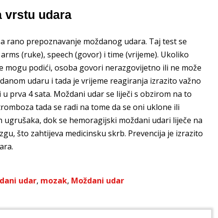
a vrstu udara
a rano prepoznavanje moždanog udara. Taj test se
, arms (ruke), speech (govor) i time (vrijeme). Ukoliko
e ne mogu podići, osoba govori nerazgovijetno ili ne može
danom udaru i tada je vrijeme reagiranja izrazito važno
u prva 4 sata. Moždani udar se liječi s obzirom na to
omboza tada se radi na tome da se oni uklone ili
ih ugrušaka, dok se hemoragijski moždani udari liječe na
zgu, što zahtijeva medicinsku skrb. Prevencija je izrazito
ara.
dani udar
,
mozak
,
Moždani udar