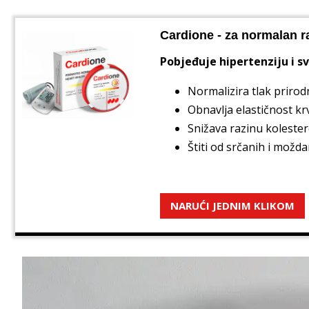
Cardione - za normalan r
Pobjeđuje hipertenziju i 
Normalizira tlak priro
Obnavlja elastičnost krv
Snižava razinu kolester
Štiti od srčanih i možd
NARUĆI JEDNIM KLIKOM