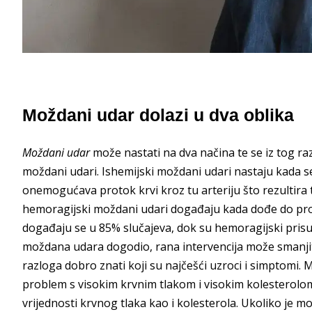
Moždani udar dolazi u dva oblika
Moždani udar
može nastati na dva načina te se iz tog ra
moždani udari. Ishemijski moždani udari nastaju kada s
onemogućava protok krvi kroz tu arteriju što rezultira
hemoragijski moždani udari događaju kada dođe do prod
događaju se u 85% slučajeva, dok su hemoragijski prisutn
moždana udara dogodio, rana intervencija može smanjit
razloga dobro znati koji su najčešći uzroci i simptomi. M
problem s visokim krvnim tlakom i visokim kolesterolom 
vrijednosti krvnog tlaka kao i kolesterola. Ukoliko je mog