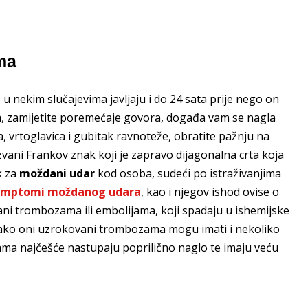
ma
 nekim slučajevima javljaju i do 24 sata prije nego on
ela, zamijetite poremećaje govora, događa vam se nagla
a, vrtoglavica i gubitak ravnoteže, obratite pažnju na
kozvani Frankov znak koji je zapravo dijagonalna crta koja
k za
moždani udar
kod osoba, sudeći po istraživanjima
imptomi moždanog udara
, kao i njegov ishod ovise o
ni trombozama ili embolijama, koji spadaju u ishemijske
ko oni uzrokovani trombozama mogu imati i nekoliko
ama najčešće nastupaju poprilično naglo te imaju veću