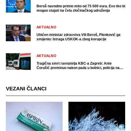
Beroš navodno primio mito od 75 000 eura. Evo tko bi
mogao stajati na čelu zločinačkog udruženja
AKTUALNO
Uhićen ministar zdravstva Vili Beroš, Plenković ga
smijenio: Istraga USKOK-a zbog korupcije
AKTUALNO
Tragična smrt ravnatelja KBC-a Zagreb: Ante
Ćorušić preminuo nakon pada u bolnici, policija na
mjestu događaja
VEZANI ČLANCI