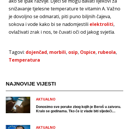
ako se ipak razvije. Djeci se mogu davati lijekovi za
snižavanje tjelesne temperature te vitamin A. Važno
je dovoljno se odmarati, piti puno biljnih čajeva,
sokova i vode kako bi se nadomjestili
elektroliti
,
ovlaživati zrak i nos, te čuvati oči od jakog svjetla.
Tagovi:
dojenčad
,
morbili
,
osip
,
Ospice
,
rubeola
,
Temperatura
NAJNOVIJE VIJESTI
AKTUALNO
Donosimo sve poruke zbog kojih je Beroš u zatvoru.
Kralo se godinama. Tko će iz vlade biti sljedeći
uhićen?
AKTUALNO