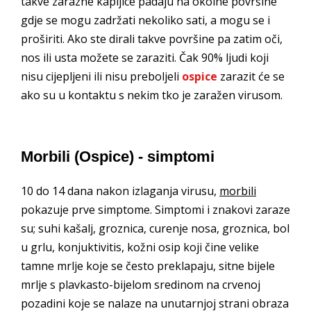
takve zarazne kapljice padaju na okolne površine
gdje se mogu zadržati nekoliko sati, a mogu se i
proširiti. Ako ste dirali takve površine pa zatim oči,
nos ili usta možete se zaraziti. Čak 90% ljudi koji
nisu cijepljeni ili nisu preboljeli
ospice
zarazit će se
ako su u kontaktu s nekim tko je zaražen virusom.
Morbili (Ospice) - simptomi
10 do 14 dana nakon izlaganja virusu,
morbili
pokazuje prve simptome. Simptomi i znakovi zaraze
su; suhi kašalj, groznica, curenje nosa, groznica, bol
u grlu, konjuktivitis, kožni osip koji čine velike
tamne mrlje koje se često preklapaju, sitne bijele
mrlje s plavkasto-bijelom sredinom na crvenoj
pozadini koje se nalaze na unutarnjoj strani obraza