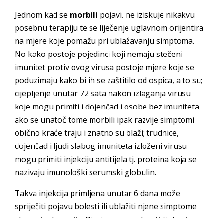
Jednom kad se
morbili
pojavi, ne iziskuje nikakvu
posebnu terapiju te se liječenje uglavnom orijentira
na mjere koje pomažu pri ublažavanju simptoma.
No kako postoje pojedinci koji nemaju stečeni
imunitet protiv ovog virusa postoje mjere koje se
poduzimaju kako bi ih se zaštitilo od ospica, a to su;
cijepljenje unutar 72 sata nakon izlaganja virusu
koje mogu primiti i dojenčad i osobe bez imuniteta,
ako se unatoč tome morbili ipak razvije simptomi
obično kraće traju i znatno su blaži; trudnice,
dojenčad i ljudi slabog imuniteta izloženi virusu
mogu primiti injekciju antitijela tj. proteina koja se
nazivaju imunološki serumski globulin.
Takva injekcija primljena unutar 6 dana može
spriječiti pojavu bolesti ili ublažiti njene simptome