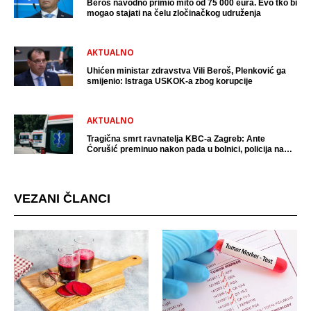
Beroš navodno primio mito od 75 000 eura. Evo tko bi
mogao stajati na čelu zločinačkog udruženja
AKTUALNO
Uhićen ministar zdravstva Vili Beroš, Plenković ga
smijenio: Istraga USKOK-a zbog korupcije
AKTUALNO
Tragična smrt ravnatelja KBC-a Zagreb: Ante
Ćorušić preminuo nakon pada u bolnici, policija na
mjestu događaja
VEZANI ČLANCI