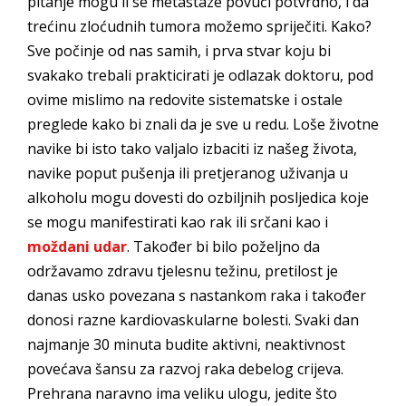
pitanje mogu li se metastaze povući potvrdno, i da
trećinu zloćudnih tumora možemo spriječiti. Kako?
Sve počinje od nas samih, i prva stvar koju bi
svakako trebali prakticirati je odlazak doktoru, pod
ovime mislimo na redovite sistematske i ostale
preglede kako bi znali da je sve u redu. Loše životne
navike bi isto tako valjalo izbaciti iz našeg života,
navike poput pušenja ili pretjeranog uživanja u
alkoholu mogu dovesti do ozbiljnih posljedica koje
se mogu manifestirati kao rak ili srčani kao i
moždani udar
. Također bi bilo poželjno da
održavamo zdravu tjelesnu težinu, pretilost je
danas usko povezana s nastankom raka i također
donosi razne kardiovaskularne bolesti. Svaki dan
najmanje 30 minuta budite aktivni, neaktivnost
povećava šansu za razvoj raka debelog crijeva.
Prehrana naravno ima veliku ulogu, jedite što