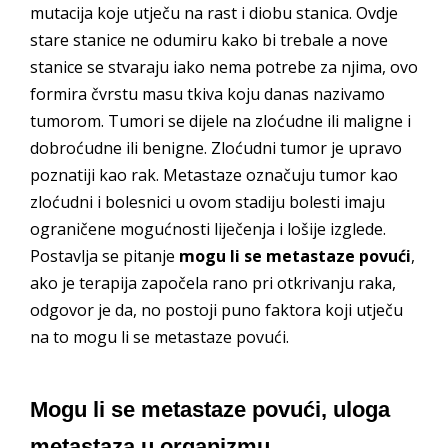
mutacija koje utječu na rast i diobu stanica. Ovdje
stare stanice ne odumiru kako bi trebale a nove
stanice se stvaraju iako nema potrebe za njima, ovo
formira čvrstu masu tkiva koju danas nazivamo
tumorom. Tumori se dijele na zloćudne ili maligne i
dobroćudne ili benigne. Zloćudni tumor je upravo
poznatiji kao rak. Metastaze označuju tumor kao
zloćudni i bolesnici u ovom stadiju bolesti imaju
ograničene mogućnosti liječenja i lošije izglede.
Postavlja se pitanje
mogu li se metastaze povući
,
ako je terapija započela rano pri otkrivanju raka,
odgovor je da, no postoji puno faktora koji utječu
na to mogu li se metastaze povući.
Mogu li se metastaze povući, uloga
metastaza u organizmu