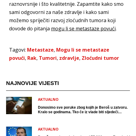
raznovrsnije i što kvalitetnije. Zapamtite kako smo
sami odgovorni za naše zdravlje i kako sami
možemo spriječiti razvoj zloćudnih tumora koji
dovode do pitanja
mogu li se metastaze povući
.
Tagovi:
Metastaze
,
Mogu li se metastaze
povući
,
Rak
,
Tumori
,
zdravlje
,
Zloćudni tumor
NAJNOVIJE VIJESTI
AKTUALNO
Donosimo sve poruke zbog kojih je Beroš u zatvoru.
Kralo se godinama. Tko će iz vlade biti sljedeći
uhićen?
AKTUALNO