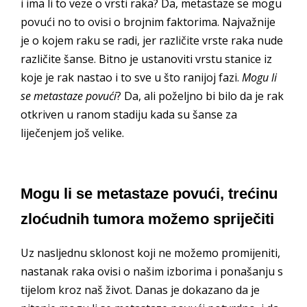
i ima li to veze o vrsti raka? Da, metastaze se mogu
povući no to ovisi o brojnim faktorima. Najvažnije
je o kojem raku se radi, jer različite vrste raka nude
različite šanse. Bitno je ustanoviti vrstu stanice iz
koje je rak nastao i to sve u što ranijoj fazi.
Mogu li
se metastaze povući
? Da, ali poželjno bi bilo da je rak
otkriven u ranom stadiju kada su šanse za
liječenjem još velike.
Mogu li se metastaze povući, trećinu
zloćudnih tumora možemo spriječiti
Uz nasljednu sklonost koji ne možemo promijeniti,
nastanak raka ovisi o našim izborima i ponašanju s
tijelom kroz naš život. Danas je dokazano da je