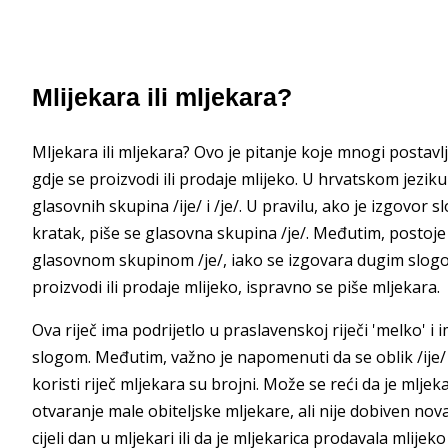
Mlijekara ili mljekara?
Mljekara ili mljekara? Ovo je pitanje koje mnogi postavl
gdje se proizvodi ili prodaje mlijeko. U hrvatskom jezi
glasovnih skupina /ije/ i /je/. U pravilu, ako je izgovor sl
kratak, piše se glasovna skupina /je/. Međutim, postoje i 
glasovnom skupinom /je/, iako se izgovara dugim slogom
proizvodi ili prodaje mlijeko, ispravno se piše mljekara.
Ova riječ ima podrijetlo u praslavenskoj riječi 'melko' 
slogom. Međutim, važno je napomenuti da se oblik /ije/ p
koristi riječ mljekara su brojni. Može se reći da je mlje
otvaranje male obiteljske mljekare, ali nije dobiven nov
cijeli dan u mljekari ili da je mljekarica prodavala mlij