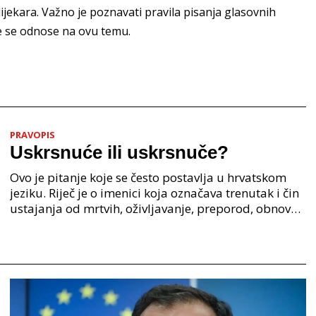
ijekara. Važno je poznavati pravila pisanja glasovnih
oje se odnose na ovu temu.
PRAVOPIS
Uskrsnuće ili uskrsnuče?
Ovo je pitanje koje se često postavlja u hrvatskom
jeziku. Riječ je o imenici koja označava trenutak i čin
ustajanja od mrtvih, oživljavanje, preporod, obnovu.
Iako su oba oblika u širokoj upotrebi, p