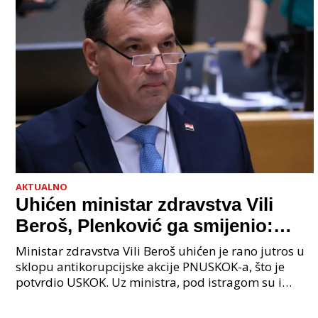
AKTUALNO
Uhićen ministar zdravstva Vili
Beroš, Plenković ga smijenio:
Istraga USKOK-a zbog korupcije
Ministar zdravstva Vili Beroš uhićen je rano jutros u
sklopu antikorupcijske akcije PNUSKOK-a, što je
potvrdio USKOK. Uz ministra, pod istragom su i
nekoliko visokopozicioniranih liječnika, uključujuć