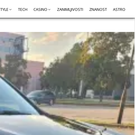
STYLE
TECH
CASINO
ZANIMLJIVOSTI
ZNANOST
ASTRO