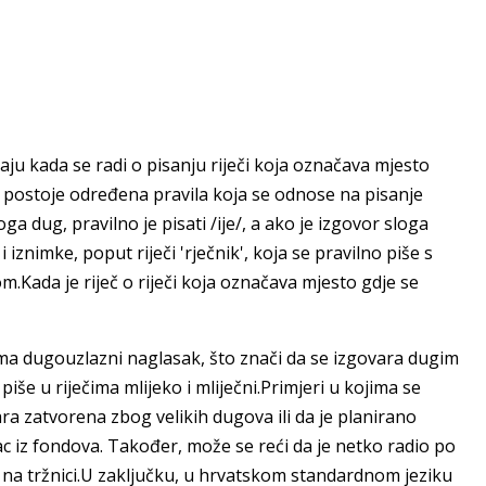
jaju kada se radi o pisanju riječi koja označava mjesto
ku postoje određena pravila koja se odnose na pisanje
oga dug, pravilno je pisati /ije/, a ako je izgovor sloga
iznimke, poput riječi 'rječnik', koja se pravilno piše s
.Kada je riječ o riječi koja označava mjesto gdje se
i ima dugouzlazni naglasak, što znači da se izgovara dugim
iše u riječima mlijeko i mliječni.Primjeri u kojima se
kara zatvorena zbog velikih dugova ili da je planirano
ac iz fondova. Također, može se reći da je netko radio po
eko na tržnici.U zaključku, u hrvatskom standardnom jeziku