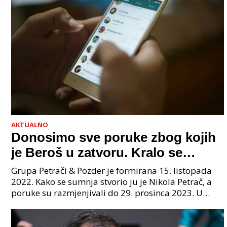
AKTUALNO
Donosimo sve poruke zbog kojih
je Beroš u zatvoru. Kralo se
godinama. Tko će iz vlade biti
Grupa Petrači & Pozder je formirana 15. listopada
sljedeći uhićen?
2022. Kako se sumnja stvorio ju je Nikola Petrač, a
poruke su razmjenjivali do 29. prosinca 2023. U
grupi je bilo 4 osobe: jedan je bio "Tata", drugi