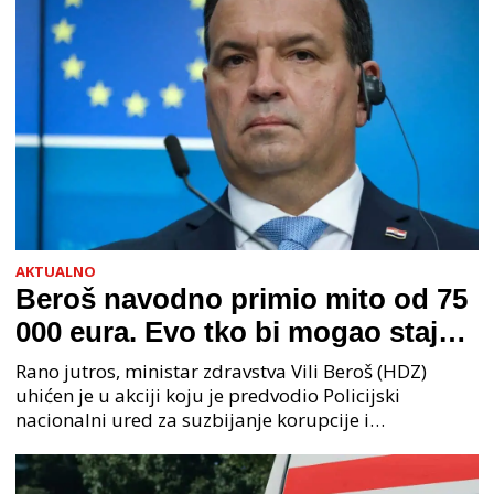
AKTUALNO
Beroš navodno primio mito od 75
000 eura. Evo tko bi mogao stajati
na čelu zločinačkog udruženja
Rano jutros, ministar zdravstva Vili Beroš (HDZ)
uhićen je u akciji koju je predvodio Policijski
nacionalni ured za suzbijanje korupcije i
organiziranog kriminaliteta (PNUSKOK). Prema
priopćenju USKOK