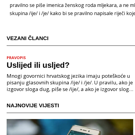
pravilno se piše imenica ženskog roda mljekara, a ne ml
skupina /ije/ i /je/ kako bi se pravilno napisale riječi k
VEZANI ČLANCI
PRAVOPIS
Uslijed ili usljed?
Mnogi govornici hrvatskog jezika imaju poteškoće u
pisanju glasovnih skupina /ije/ i /je/. U pravilu, ako je
izgovor sloga dug, piše se /ije/, a ako je izgovor sloga
kratak, piše se /je/. Međutim, pos
NAJNOVIJE VIJESTI