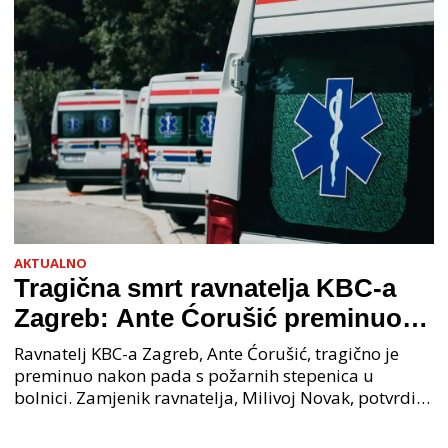
AKTUALNO
Tragična smrt ravnatelja KBC-a
Zagreb: Ante Ćorušić preminuo
nakon pada u bolnici, policija na
Ravnatelj KBC-a Zagreb, Ante Ćorušić, tragično je
mjestu događaja
preminuo nakon pada s požarnih stepenica u
bolnici. Zamjenik ravnatelja, Milivoj Novak, potvrdio
je tužnu vijest o smrti svog kolege. Ministar zdravs