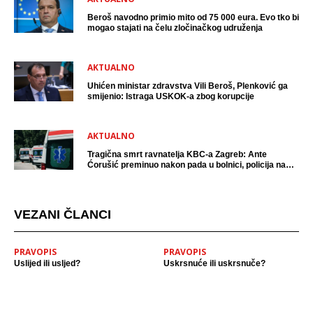
Beroš navodno primio mito od 75 000 eura. Evo tko bi
mogao stajati na čelu zločinačkog udruženja
AKTUALNO
Uhićen ministar zdravstva Vili Beroš, Plenković ga
smijenio: Istraga USKOK-a zbog korupcije
AKTUALNO
Tragična smrt ravnatelja KBC-a Zagreb: Ante
Ćorušić preminuo nakon pada u bolnici, policija na
mjestu događaja
VEZANI ČLANCI
PRAVOPIS
PRAVOPIS
Uslijed ili usljed?
Uskrsnuće ili uskrsnuče?