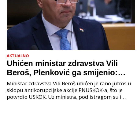
AKTUALNO
Uhićen ministar zdravstva Vili
Beroš, Plenković ga smijenio:
Istraga USKOK-a zbog korupcije
Ministar zdravstva Vili Beroš uhićen je rano jutros u
sklopu antikorupcijske akcije PNUSKOK-a, što je
potvrdio USKOK. Uz ministra, pod istragom su i
nekoliko visokopozicioniranih liječnika, uključujuć