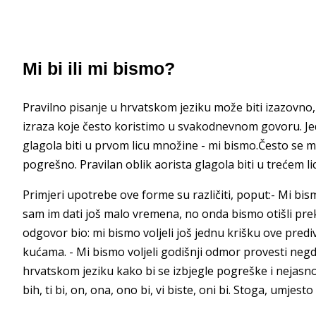
Mi bi ili mi bismo?
Pravilno pisanje u hrvatskom jeziku može biti izazovno,
izraza koje često koristimo u svakodnevnom govoru. Je
glagola biti u prvom licu množine - mi bismo.Često se mož
pogrešno. Pravilan oblik aorista glagola biti u trećem li
Primjeri upotrebe ove forme su različiti, poput:- Mi bismo
sam im dati još malo vremena, no onda bismo otišli pre
odgovor bio: mi bismo voljeli još jednu krišku ove predivn
kućama. - Mi bismo voljeli godišnji odmor provesti negdj
hrvatskom jeziku kako bi se izbjegle pogreške i nejasnoće
bih, ti bi, on, ona, ono bi, vi biste, oni bi. Stoga, umjesto 