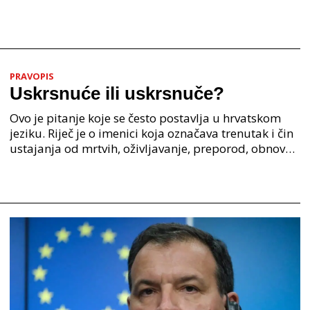
PRAVOPIS
Uskrsnuće ili uskrsnuče?
Ovo je pitanje koje se često postavlja u hrvatskom
jeziku. Riječ je o imenici koja označava trenutak i čin
ustajanja od mrtvih, oživljavanje, preporod, obnovu.
Iako su oba oblika u širokoj upotrebi, p