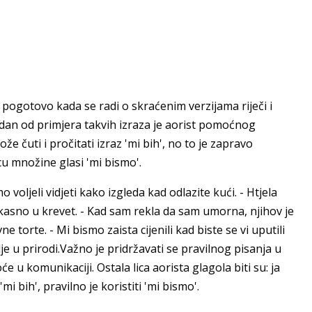
 pogotovo kada se radi o skraćenim verzijama riječi i
dan od primjera takvih izraza je aorist pomoćnog
e čuti i pročitati izraz 'mi bih', no to je zapravo
cu množine glasi 'mi bismo'.
 voljeli vidjeti kako izgleda kad odlazite kući. - Htjela
kasno u krevet. - Kad sam rekla da sam umorna, njihov je
e torte. - Mi bismo zaista cijenili kad biste se vi uputili
e u prirodi.Važno je pridržavati se pravilnog pisanja u
 u komunikaciji. Ostala lica aorista glagola biti su: ja
'mi bih', pravilno je koristiti 'mi bismo'.