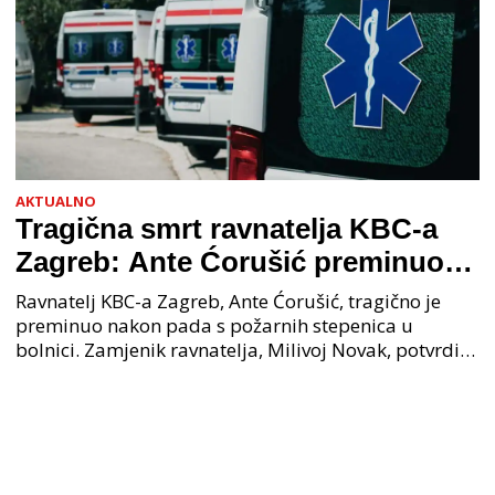
AKTUALNO
Tragična smrt ravnatelja KBC-a
Zagreb: Ante Ćorušić preminuo
nakon pada u bolnici, policija na
Ravnatelj KBC-a Zagreb, Ante Ćorušić, tragično je
mjestu događaja
preminuo nakon pada s požarnih stepenica u
bolnici. Zamjenik ravnatelja, Milivoj Novak, potvrdio
je tužnu vijest o smrti svog kolege. Ministar zdravs