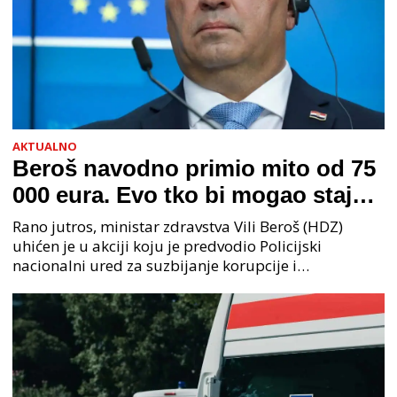
AKTUALNO
Beroš navodno primio mito od 75
000 eura. Evo tko bi mogao stajati
na čelu zločinačkog udruženja
Rano jutros, ministar zdravstva Vili Beroš (HDZ)
uhićen je u akciji koju je predvodio Policijski
nacionalni ured za suzbijanje korupcije i
organiziranog kriminaliteta (PNUSKOK). Prema
priopćenju USKOK