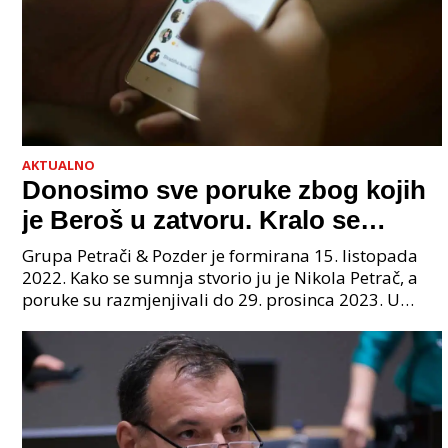
AKTUALNO
Donosimo sve poruke zbog kojih
je Beroš u zatvoru. Kralo se
godinama. Tko će iz vlade biti
Grupa Petrači & Pozder je formirana 15. listopada
sljedeći uhićen?
2022. Kako se sumnja stvorio ju je Nikola Petrač, a
poruke su razmjenjivali do 29. prosinca 2023. U
grupi je bilo 4 osobe: jedan je bio "Tata", drugi