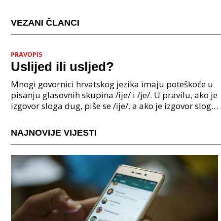
VEZANI ČLANCI
PRAVOPIS
Uslijed ili usljed?
Mnogi govornici hrvatskog jezika imaju poteškoće u
pisanju glasovnih skupina /ije/ i /je/. U pravilu, ako je
izgovor sloga dug, piše se /ije/, a ako je izgovor sloga
kratak, piše se /je/. Međutim, pos
NAJNOVIJE VIJESTI