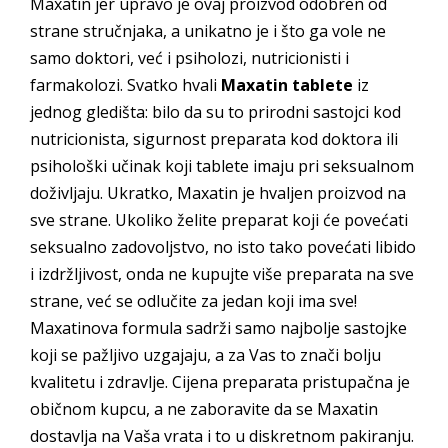
Maxatin jer upravo je ovaj proizvod odobren od
strane stručnjaka, a unikatno je i što ga vole ne
samo doktori, već i psiholozi, nutricionisti i
farmakolozi. Svatko hvali
Maxatin tablete
iz
jednog gledišta: bilo da su to prirodni sastojci kod
nutricionista, sigurnost preparata kod doktora ili
psihološki učinak koji tablete imaju pri seksualnom
doživljaju. Ukratko, Maxatin je hvaljen proizvod na
sve strane. Ukoliko želite preparat koji će povećati
seksualno zadovoljstvo, no isto tako povećati libido
i izdržljivost, onda ne kupujte više preparata na sve
strane, već se odlučite za jedan koji ima sve!
Maxatinova formula sadrži samo najbolje sastojke
koji se pažljivo uzgajaju, a za Vas to znači bolju
kvalitetu i zdravlje. Cijena preparata pristupačna je
običnom kupcu, a ne zaboravite da se Maxatin
dostavlja na Vaša vrata i to u diskretnom pakiranju.