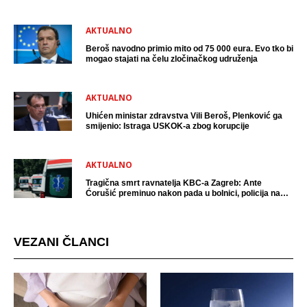
uhićen?
AKTUALNO
Beroš navodno primio mito od 75 000 eura. Evo tko bi
mogao stajati na čelu zločinačkog udruženja
AKTUALNO
Uhićen ministar zdravstva Vili Beroš, Plenković ga
smijenio: Istraga USKOK-a zbog korupcije
AKTUALNO
Tragična smrt ravnatelja KBC-a Zagreb: Ante
Ćorušić preminuo nakon pada u bolnici, policija na
mjestu događaja
VEZANI ČLANCI