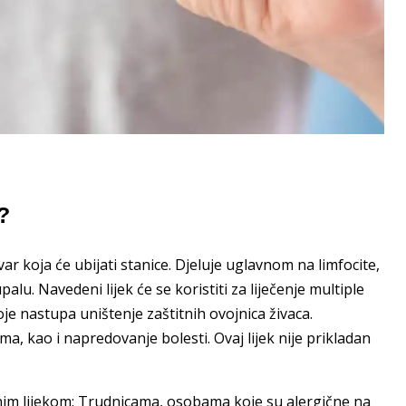
?
var koja će ubijati stanice. Djeluje uglavnom na limfocite,
u. Navedeni lijek će se koristiti za liječenje multiple
oje nastupa uništenje zaštitnih ovojnica živaca.
, kao i napredovanje bolesti. Ovaj lijek nije prikladan
nim lijekom: Trudnicama, osobama koje su alergične na