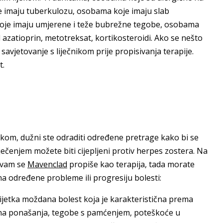
e imaju tuberkulozu, osobama koje imaju slab
oje imaju umjerene i teže bubrežne tegobe, osobama
d azatioprin, metotreksat, kortikosteroidi. Ako se nešto
vjetovanje s liječnikom prije propisivanja terapije.
t.
jekom, dužni ste odraditi određene pretrage kako bi se
iječenjem možete biti cijepljeni protiv herpes zostera. Na
a vam se
Mavenclad
propiše kao terapija, tada morate
na određene probleme ili progresiju bolesti:
ijetka moždana bolest koja je karakteristična prema
na ponašanja, tegobe s pamćenjem, poteškoće u