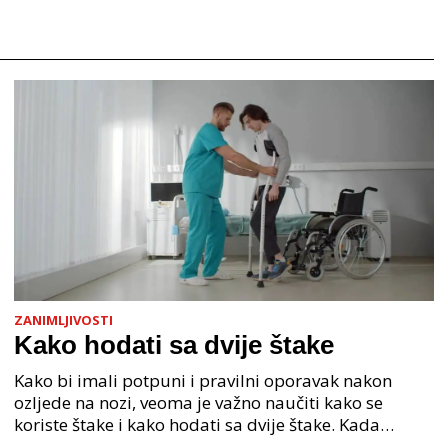
ZANIMLJIVOSTI
Kako hodati sa dvije štake
Kako bi imali potpuni i pravilni oporavak nakon
ozljede na nozi, veoma je važno naučiti kako se
koriste štake i kako hodati sa dvije štake. Kada
hodamo, u hod su uključeni naši ekstremiteti - ruke