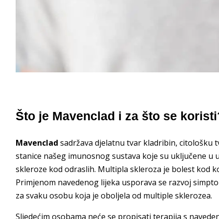
Što je Mavenclad i za što se koristi
Mavenclad
sadržava djelatnu tvar kladribin, citološku t
stanice našeg imunosnog sustava koje su uključene u upal
skleroze kod odraslih. Multipla skleroza je bolest kod k
Primjenom navedenog lijeka usporava se razvoj simptoma
za svaku osobu koja je oboljela od multiple sklerozea.
Sljedećim osobama neće se propisati terapija s navede