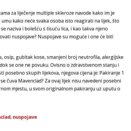
ama za liječenje multiple skleroze navode kako im je
 umu kako neće svaka osoba isto reagirati na lijek, što
se naziva i bolešću s tisuću lica, i kao takva njeno
okovati nuspojave? Nuspojave su moguće i one će biti
, osip, gubitak kose, smanjeni broj neutrofila, alergijske
da dok se one ne povuku. Ovisno o zdravstvenom stanju i
listi posebno skupih lijekova, njegova cijena je: Pakiranje 1
o se čuva Mavenclad? Za ovaj lijek nisu navedeni posebni
sigurnom mjestu, u svom originalnom pakiranju uz uputu o
clad
,
nuspojave