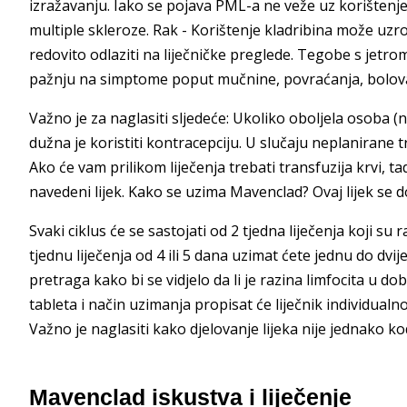
izražavanju. Iako se pojava PML-a ne veže uz korištenj
multiple skleroze. Rak - Korištenje kladribina može uzro
redovito odlaziti na liječničke preglede. Tegobe s jetrom
pažnju na simptome poput mučnine, povraćanja, bolova u
Važno je za naglasiti sljedeće: Ukoliko oboljela osoba 
dužna je koristiti kontracepciju. U slučaju neplanirane t
Ako će vam prilikom liječenja trebati transfuzija krvi, 
navedeni lijek. Kako se uzima Mavenclad? Ovaj lijek se do
Svaki ciklus će se sastojati od 2 tjedna liječenja koji 
tjednu liječenja od 4 ili 5 dana uzimat ćete jednu do dvij
pretraga kako bi se vidjelo da li je razina limfocita u d
tableta i način uzimanja propisat će liječnik individua
Važno je naglasiti kako djelovanje lijeka nije jednako k
Mavenclad iskustva i liječenje