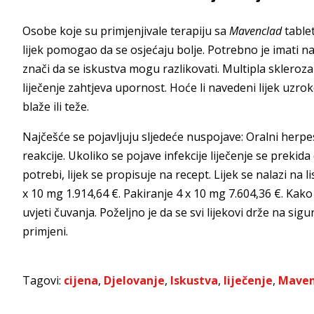
Osobe koje su primjenjivale terapiju sa
Mavenclad
tablet
lijek pomogao da se osjećaju bolje. Potrebno je imati na
znači da se iskustva mogu razlikovati. Multipla skleroza 
liječenje zahtjeva upornost. Hoće li navedeni lijek uzr
blaže ili teže.
Najčešće se pojavljuju sljedeće nuspojave: Oralni herpes
reakcije. Ukoliko se pojave infekcije liječenje se preki
potrebi, lijek se propisuje na recept. Lijek se nalazi na 
x 10 mg 1.914,64 €. Pakiranje 4 x 10 mg 7.604,36 €. Kak
uvjeti čuvanja. Poželjno je da se svi lijekovi drže na 
primjeni.
Tagovi:
cijena
,
Djelovanje
,
Iskustva
,
liječenje
,
Maven