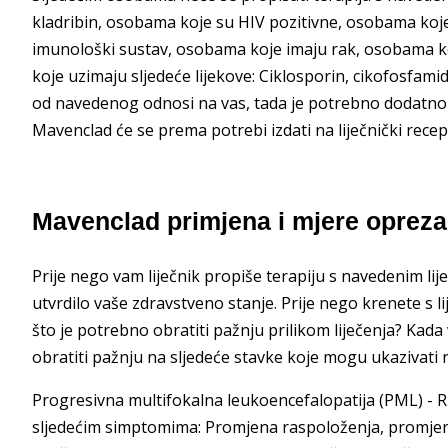
kladribin, osobama koje su HIV pozitivne, osobama koj
imunološki sustav, osobama koje imaju rak, osobama k
koje uzimaju sljedeće lijekove: Ciklosporin, cikofosfami
od navedenog odnosi na vas, tada je potrebno dodatno sa
Mavenclad će se prema potrebi izdati na liječnički recep
Mavenclad primjena i mjere opreza
Prije nego vam liječnik propiše terapiju s navedenim li
utvrdilo vaše zdravstveno stanje. Prije nego krenete s l
što je potrebno obratiti pažnju prilikom liječenja? Kad
obratiti pažnju na sljedeće stavke koje mogu ukazivati 
Progresivna multifokalna leukoencefalopatija (PML) - R
sljedećim simptomima: Promjena raspoloženja, promje