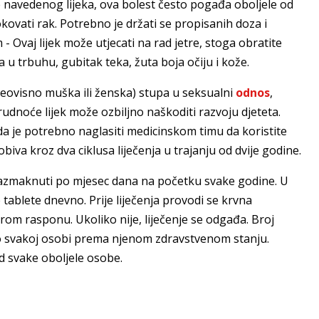
e navedenog lijeka, ova bolest često pogađa oboljele od
kovati rak. Potrebno je držati se propisanih doza i
 - Ovaj lijek može utjecati na rad jetre, stoga obratite
 trbuhu, gubitak teka, žuta boja očiju i kože.
(neovisno muška ili ženska) stupa u seksualni
odnos
,
rudnoće lijek može ozbiljno naškoditi razvoju djeteta.
tada je potrebno naglasiti medicinskom timu da koristite
biva kroz dva ciklusa liječenja u trajanju od dvije godine.
su razmaknuti po mjesec dana na početku svake godine. U
e tablete dnevno. Prije liječenja provodi se krvna
obrom rasponu. Ukoliko nije, liječenje se odgađa. Broj
lno svakoj osobi prema njenom zdravstvenom stanju.
od svake oboljele osobe.