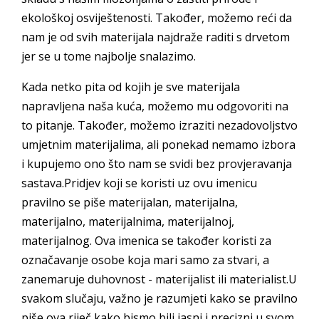
ekološkoj osviještenosti. Također, možemo reći da
nam je od svih materijala najdraže raditi s drvetom
jer se u tome najbolje snalazimo.
Kada netko pita od kojih je sve materijala
napravljena naša kuća, možemo mu odgovoriti na
to pitanje. Također, možemo izraziti nezadovoljstvo
umjetnim materijalima, ali ponekad nemamo izbora
i kupujemo ono što nam se svidi bez provjeravanja
sastava.Pridjev koji se koristi uz ovu imenicu
pravilno se piše materijalan, materijalna,
materijalno, materijalnima, materijalnoj,
materijalnog. Ova imenica se također koristi za
označavanje osobe koja mari samo za stvari, a
zanemaruje duhovnost - materijalist ili materialist.U
svakom slučaju, važno je razumjeti kako se pravilno
piše ova riječ kako bismo bili jasni i precizni u svom