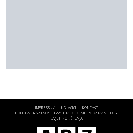
IMPRESSUM
KOLAČIĆI
KONTAKT
POLITIKA PRIVATNOSTI I ZAŠTITA OSOBNIH PODATAKA (GDPR)
UVJETI KORIŠTENJA