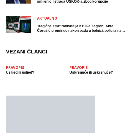
smijenio: Istraga USKOK-a zbog korupcije
AKTUALNO
Tragična smrt ravnatelja KBC-a Zagreb: Ante
Ćorušić preminuo nakon pada u bolnici, policija na
mjestu događaja
VEZANI ČLANCI
PRAVOPIS
PRAVOPIS
Uslijed ili usljed?
Uskrsnuće ili uskrsnuče?