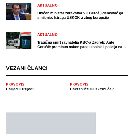
AKTUALNO
Uhićen ministar zdravstva Vili Beroš, Plenković ga
smijenio: Istraga USKOK-a zbog korupcije
AKTUALNO
Tragična smrt ravnatelja KBC-a Zagreb: Ante
Ćorušić preminuo nakon pada u bolnici, policija na
mjestu događaja
VEZANI ČLANCI
PRAVOPIS
PRAVOPIS
Uslijed ili usljed?
Uskrsnuće ili uskrsnuče?