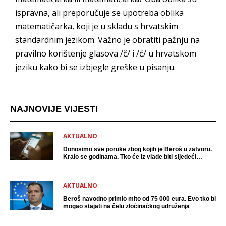
ispravna, ali preporučuje se upotreba oblika
matematičarka, koji je u skladu s hrvatskim
standardnim jezikom. Važno je obratiti pažnju na
pravilno korištenje glasova /č/ i /ć/ u hrvatskom
jeziku kako bi se izbjegle greške u pisanju.
NAJNOVIJE VIJESTI
AKTUALNO
Donosimo sve poruke zbog kojih je Beroš u zatvoru.
Kralo se godinama. Tko će iz vlade biti sljedeći
uhićen?
AKTUALNO
Beroš navodno primio mito od 75 000 eura. Evo tko bi
mogao stajati na čelu zločinačkog udruženja