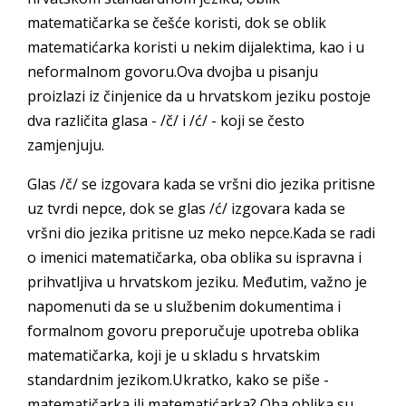
matematičarka se češće koristi, dok se oblik
matematićarka koristi u nekim dijalektima, kao i u
neformalnom govoru.Ova dvojba u pisanju
proizlazi iz činjenice da u hrvatskom jeziku postoje
dva različita glasa - /č/ i /ć/ - koji se često
zamjenjuju.
Glas /č/ se izgovara kada se vršni dio jezika pritisne
uz tvrdi nepce, dok se glas /ć/ izgovara kada se
vršni dio jezika pritisne uz meko nepce.Kada se radi
o imenici matematičarka, oba oblika su ispravna i
prihvatljiva u hrvatskom jeziku. Međutim, važno je
napomenuti da se u službenim dokumentima i
formalnom govoru preporučuje upotreba oblika
matematičarka, koji je u skladu s hrvatskim
standardnim jezikom.Ukratko, kako se piše -
matematičarka ili matematićarka? Oba oblika su