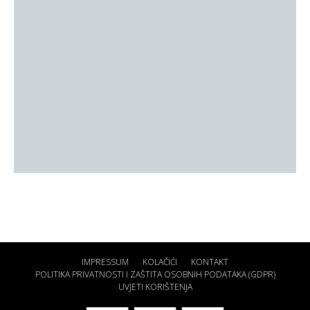
IMPRESSUM
KOLAČIĆI
KONTAKT
POLITIKA PRIVATNOSTI I ZAŠTITA OSOBNIH PODATAKA (GDPR)
UVJETI KORIŠTENJA