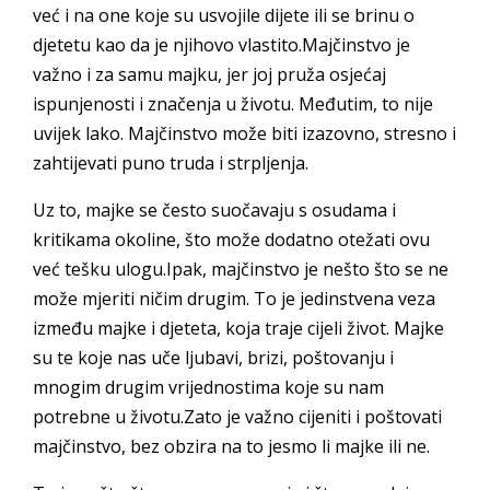
već i na one koje su usvojile dijete ili se brinu o
djetetu kao da je njihovo vlastito.Majčinstvo je
važno i za samu majku, jer joj pruža osjećaj
ispunjenosti i značenja u životu. Međutim, to nije
uvijek lako. Majčinstvo može biti izazovno, stresno i
zahtijevati puno truda i strpljenja.
Uz to, majke se često suočavaju s osudama i
kritikama okoline, što može dodatno otežati ovu
već tešku ulogu.Ipak, majčinstvo je nešto što se ne
može mjeriti ničim drugim. To je jedinstvena veza
između majke i djeteta, koja traje cijeli život. Majke
su te koje nas uče ljubavi, brizi, poštovanju i
mnogim drugim vrijednostima koje su nam
potrebne u životu.Zato je važno cijeniti i poštovati
majčinstvo, bez obzira na to jesmo li majke ili ne.