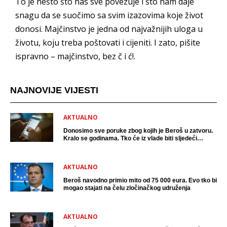
To je nešto što nas sve povezuje i što nam daje
snagu da se suočimo sa svim izazovima koje život
donosi. Majčinstvo je jedna od najvažnijih uloga u
životu, koju treba poštovati i cijeniti. I zato, pišite
ispravno – majčinstvo, bez č i ć!.
NAJNOVIJE VIJESTI
AKTUALNO
Donosimo sve poruke zbog kojih je Beroš u zatvoru.
Kralo se godinama. Tko će iz vlade biti sljedeći
uhićen?
AKTUALNO
Beroš navodno primio mito od 75 000 eura. Evo tko bi
mogao stajati na čelu zločinačkog udruženja
AKTUALNO