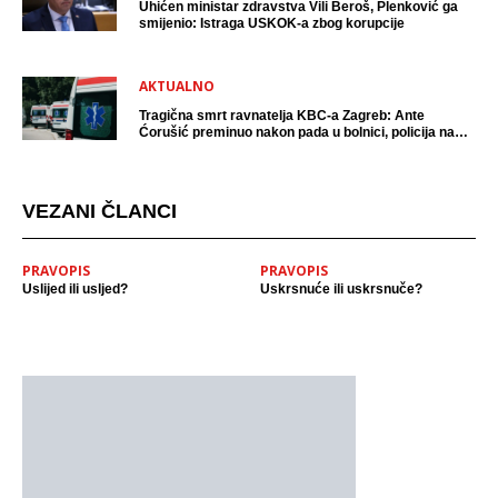
Uhićen ministar zdravstva Vili Beroš, Plenković ga
smijenio: Istraga USKOK-a zbog korupcije
AKTUALNO
Tragična smrt ravnatelja KBC-a Zagreb: Ante
Ćorušić preminuo nakon pada u bolnici, policija na
mjestu događaja
VEZANI ČLANCI
PRAVOPIS
PRAVOPIS
Uslijed ili usljed?
Uskrsnuće ili uskrsnuče?