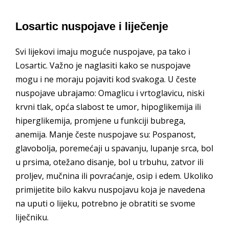
Losartic nuspojave i liječenje
Svi lijekovi imaju moguće nuspojave, pa tako i
Losartic. Važno je naglasiti kako se nuspojave
mogu i ne moraju pojaviti kod svakoga. U česte
nuspojave ubrajamo: Omaglicu i vrtoglavicu, niski
krvni tlak, opća slabost te umor, hipoglikemija ili
hiperglikemija, promjene u funkciji bubrega,
anemija. Manje česte nuspojave su: Pospanost,
glavobolja, poremećaji u spavanju, lupanje srca, bol
u prsima, otežano disanje, bol u trbuhu, zatvor ili
proljev, mučnina ili povraćanje, osip i edem. Ukoliko
primijetite bilo kakvu nuspojavu koja je navedena
na uputi o lijeku, potrebno je obratiti se svome
liječniku.