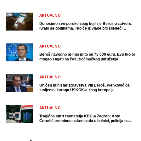
AKTUALNO
Donosimo sve poruke zbog kojih je Beroš u zatvoru.
Kralo se godinama. Tko će iz vlade biti sljedeći
uhićen?
AKTUALNO
Beroš navodno primio mito od 75 000 eura. Evo tko bi
mogao stajati na čelu zločinačkog udruženja
AKTUALNO
Uhićen ministar zdravstva Vili Beroš, Plenković ga
smijenio: Istraga USKOK-a zbog korupcije
AKTUALNO
Tragična smrt ravnatelja KBC-a Zagreb: Ante
Ćorušić preminuo nakon pada u bolnici, policija na
mjestu događaja