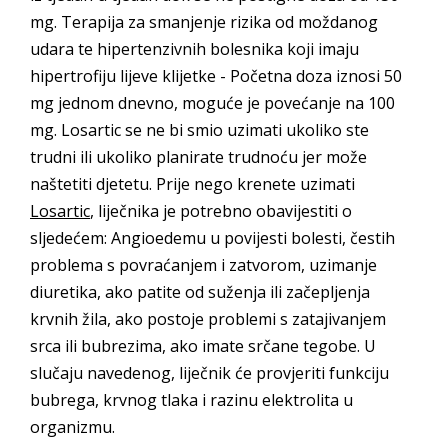
mg. Terapija za smanjenje rizika od moždanog
udara te hipertenzivnih bolesnika koji imaju
hipertrofiju lijeve klijetke - Početna doza iznosi 50
mg jednom dnevno, moguće je povećanje na 100
mg. Losartic se ne bi smio uzimati ukoliko ste
trudni ili ukoliko planirate trudnoću jer može
naštetiti djetetu. Prije nego krenete uzimati
Losartic
, liječnika je potrebno obavijestiti o
sljedećem: Angioedemu u povijesti bolesti, čestih
problema s povraćanjem i zatvorom, uzimanje
diuretika, ako patite od suženja ili začepljenja
krvnih žila, ako postoje problemi s zatajivanjem
srca ili bubrezima, ako imate srčane tegobe. U
slučaju navedenog, liječnik će provjeriti funkciju
bubrega, krvnog tlaka i razinu elektrolita u
organizmu.