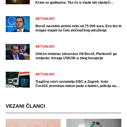
Kralo se godinama. Tko će iz vlade biti sljedeći
uhićen?
AKTUALNO
Beroš navodno primio mito od 75 000 eura. Evo tko bi
mogao stajati na čelu zločinačkog udruženja
AKTUALNO
Uhićen ministar zdravstva Vili Beroš, Plenković ga
smijenio: Istraga USKOK-a zbog korupcije
AKTUALNO
Tragična smrt ravnatelja KBC-a Zagreb: Ante
Ćorušić preminuo nakon pada u bolnici, policija na
mjestu događaja
VEZANI ČLANCI