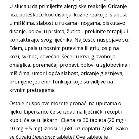
U slučaju da primijetite alergijske reakcije: Oticanje
lica, poteškoće kod disanja, kožne reakcije, slabost
u mišićima, slabost u rukama i nogama, piskutavo
disanje, bolovi u prsima, žutica - prekinite terapiju i
kontaktirajte svog liječnika. Najčešće nuspojave su:
Edem, upala u nosnim putevima ili grlu, osip na
koži, svrbež, povećani šećer u krvi, glavobolja,
omaglica, poremećaji probavi, bolovi u zglobovima i
mišićima, umor i opća slabost, oticanje gležnjeva,
promjene jetrenih funkcija koje su vidljive na
krvnim pretragama.
Ostale nuspojave možete pronaći na uputama o
lijeku. Lipertance će se izdati na liječnički recept i
kupiti će se u ljekarni. Cijena za 30 tableta (20 mg +
10 mg + 5 mg) iznosi 11,68€ uz doplatu 2,68€. Kako
se čuvaju
Lipertance
tablete? Ove tablete je