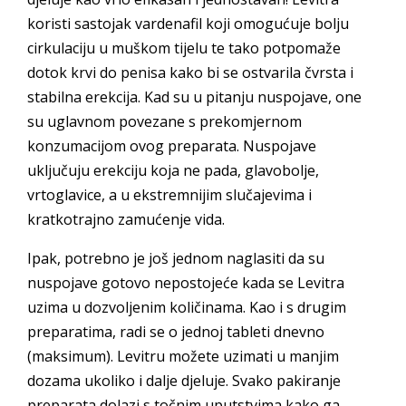
koristi sastojak vardenafil koji omogućuje bolju
cirkulaciju u muškom tijelu te tako potpomaže
dotok krvi do penisa kako bi se ostvarila čvrsta i
stabilna erekcija. Kad su u pitanju nuspojave, one
su uglavnom povezane s prekomjernom
konzumacijom ovog preparata. Nuspojave
uključuju erekciju koja ne pada, glavobolje,
vrtoglavice, a u ekstremnijim slučajevima i
kratkotrajno zamućenje vida.
Ipak, potrebno je još jednom naglasiti da su
nuspojave gotovo nepostojeće kada se Levitra
uzima u dozvoljenim količinama. Kao i s drugim
preparatima, radi se o jednoj tableti dnevno
(maksimum). Levitru možete uzimati u manjim
dozama ukoliko i dalje djeluje. Svako pakiranje
preparata dolazi s točnim uputstvima kako ga