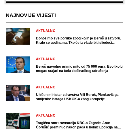
NAJNOVIJE VIJESTI
AKTUALNO
Donosimo sve poruke zbog kojih je Beroš u zatvoru.
Kralo se godinama. Tko će iz vlade biti sljedeći
uhićen?
AKTUALNO
Beroš navodno primio mito od 75 000 eura. Evo tko bi
mogao stajati na čelu zločinačkog udruženja
AKTUALNO
Uhićen ministar zdravstva Vili Beroš, Plenković ga
smijenio: Istraga USKOK-a zbog korupcije
AKTUALNO
Tragična smrt ravnatelja KBC-a Zagreb: Ante
Ćorušić preminuo nakon pada u bolnici, policija na