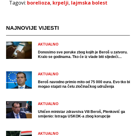
Tagovi:
borelioza
,
krpelji
,
lajmska bolest
NAJNOVIJE VIJESTI
AKTUALNO
Donosimo sve poruke zbog kojih je Beroš u zatvoru.
Kralo se godinama. Tko će iz vlade biti sljedeći
uhićen?
AKTUALNO
Beroš navodno primio mito od 75 000 eura. Evo tko bi
mogao stajati na čelu zločinačkog udruženja
AKTUALNO
Uhićen ministar zdravstva Vili Beroš, Plenković ga
smijenio: Istraga USKOK-a zbog korupcije
AKTUALNO