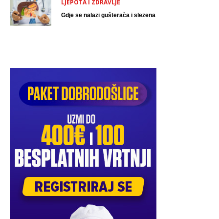
LJEPOTA I ZDRAVLJE
Gdje se nalazi gušterača i slezena