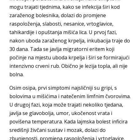
mogu trajati tjednima, kako se infekcija širi kod
zaraženog bolesnika, dolazi do promjene
raspoloženja, slabosti, nesanice, vrtoglavice,
tahikardije i opuštanja mišića lica. U prvoj fazi,
nakon uboda zaraženog krpelja, inkubacija traje do
30 dana. Tada se javlja migratorni eritem koji
počinje na mjestu uboda krpelja i širi se formirajući
intenzivno crveni rub. Obično je lezija topla, ali nije
bolna.
Osim osipa, prvi simptomi najsličniji su gripi, s
bolovima u mišićima i natečenim limfnim čvorovima.
U drugoj fazi, koja može trajati nekoliko tjedana,
javlja se glavobolja, umor, ukočenost vrata i
povišena temperatura. Kada lajmska bolest inficira
središnji živčani sustav i mozak, dolazi do
zbunjenosti, promjena raspoloženja i vrtoglavice.