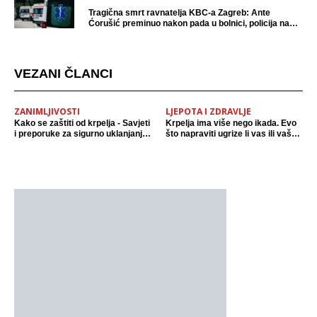
Tragična smrt ravnatelja KBC-a Zagreb: Ante
Ćorušić preminuo nakon pada u bolnici, policija na
mjestu događaja
VEZANI ČLANCI
ZANIMLJIVOSTI
LJEPOTA I ZDRAVLJE
Kako se zaštiti od krpelja - Savjeti
Krpelja ima više nego ikada. Evo
i preporuke za sigurno uklanjanje
što napraviti ugrize li vas ili vašu
krpelja
životinju. Jedno nikako nemojte
raditi.