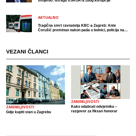
smijenio: Istraga USKOK-a zbog korupcije
AKTUALNO
Tragična smrt ravnatelja KBC-a Zagreb: Ante
Ćorušić preminuo nakon pada u bolnici, policija na
mjestu događaja
VEZANI ČLANCI
ZANIMLJIVOSTI
Kako odabrati odvjetnika –
ZANIMLJIVOSTI
razgovor za fiksan honorar
Gdje kupiti stan u Zagrebu