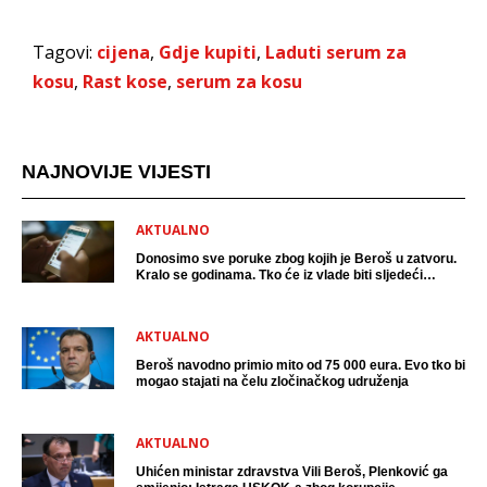
Tagovi:
cijena
,
Gdje kupiti
,
Laduti serum za
kosu
,
Rast kose
,
serum za kosu
NAJNOVIJE VIJESTI
AKTUALNO
Donosimo sve poruke zbog kojih je Beroš u zatvoru.
Kralo se godinama. Tko će iz vlade biti sljedeći
uhićen?
AKTUALNO
Beroš navodno primio mito od 75 000 eura. Evo tko bi
mogao stajati na čelu zločinačkog udruženja
AKTUALNO
Uhićen ministar zdravstva Vili Beroš, Plenković ga