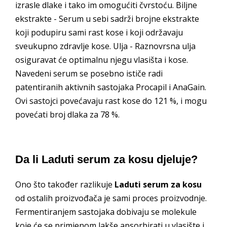
izrasle dlake i tako im omogućiti čvrstoću. Biljne
ekstrakte - Serum u sebi sadrži brojne ekstrakte
koji podupiru sami rast kose i koji održavaju
sveukupno zdravlje kose. Ulja - Raznovrsna ulja
osiguravat će optimalnu njegu vlasišta i kose.
Navedeni serum se posebno ističe radi
patentiranih aktivnih sastojaka Procapil i AnaGain.
Ovi sastojci povećavaju rast kose do 121 %, i mogu
povećati broj dlaka za 78 %.
Da li Laduti serum za kosu djeluje?
Ono što također razlikuje
Laduti serum za kosu
od ostalih proizvođača je sami proces proizvodnje.
Fermentiranjem sastojaka dobivaju se molekule
koje će se primjenom lakše apsorbirati u vlasište i