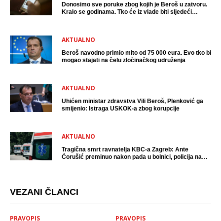
Donosimo sve poruke zbog kojih je Beroš u zatvoru.
Kralo se godinama. Tko će iz vlade biti sljedeći
uhićen?
AKTUALNO
Beroš navodno primio mito od 75 000 eura. Evo tko bi
mogao stajati na čelu zločinačkog udruženja
AKTUALNO
Uhićen ministar zdravstva Vili Beroš, Plenković ga
smijenio: Istraga USKOK-a zbog korupcije
AKTUALNO
Tragična smrt ravnatelja KBC-a Zagreb: Ante
Ćorušić preminuo nakon pada u bolnici, policija na
mjestu događaja
VEZANI ČLANCI
PRAVOPIS
PRAVOPIS