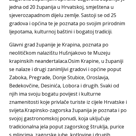
jedna od 20 županija u Hrvatskoj, smještena u
sjeverozapadnom dijelu zemlje. Sastoji se od 25
gradova i općina te je poznata po svojim prirodnim
ljepotama, kulturnoj baštini i bogatoj tradiciji.
Glavni grad županije je Krapina, poznata po
neolitičkom nalazištu Hušnjakovo te Muzeju
krapinskih neandertalaca.Osim Krapine, u županiji
se nalaze i drugi zanimljivi gradovi i općine poput
Zaboka, Pregrade, Donje Stubice, Oroslavja,
Bedekovčine, Desinića, Lobora i drugih. Svaki od
njih ima svoju bogatu povijest i kulturne
znamenitosti koje privlače turiste iz cijele Hrvatske i
svijeta.Krapinsko-zagorska županija je poznata i po
svojoj gastronomskoj ponudi, koja uključuje
tradicionalna jela poput zagorskog štruklja, purice
s mlincima, zagorske juhe, kotlovine i drugih