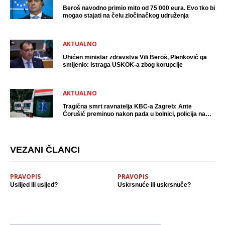
Beroš navodno primio mito od 75 000 eura. Evo tko bi
mogao stajati na čelu zločinačkog udruženja
AKTUALNO
Uhićen ministar zdravstva Vili Beroš, Plenković ga
smijenio: Istraga USKOK-a zbog korupcije
AKTUALNO
Tragična smrt ravnatelja KBC-a Zagreb: Ante
Ćorušić preminuo nakon pada u bolnici, policija na
mjestu događaja
VEZANI ČLANCI
PRAVOPIS
PRAVOPIS
Uslijed ili usljed?
Uskrsnuće ili uskrsnuče?