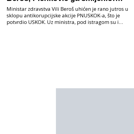
Istraga USKOK-a zbog korupcije
Ministar zdravstva Vili Beroš uhićen je rano jutros u
sklopu antikorupcijske akcije PNUSKOK-a, što je
potvrdio USKOK. Uz ministra, pod istragom su i
nekoliko visokopozicioniranih liječnika, uključujuć