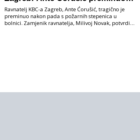
nakon pada u bolnici, policija na
Ravnatelj KBC-a Zagreb, Ante Ćorušić, tragično je
mjestu događaja
preminuo nakon pada s požarnih stepenica u
bolnici. Zamjenik ravnatelja, Milivoj Novak, potvrdio
je tužnu vijest o smrti svog kolege. Ministar zdravs