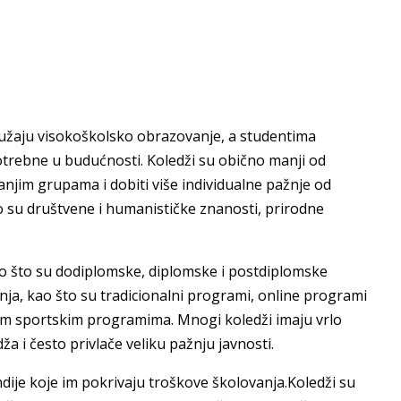
pružaju visokoškolsko obrazovanje, a studentima
potrebne u budućnosti. Koledži su obično manji od
 manjim grupama i dobiti više individualne pažnje od
 su društvene i humanističke znanosti, prirodne
kao što su dodiplomske, diplomske i postdiplomske
nja, kao što su tradicionalni programi, online programi
ojim sportskim programima. Mnogi koledži imaju vrlo
a i često privlače veliku pažnju javnosti.
ndije koje im pokrivaju troškove školovanja.Koledži su