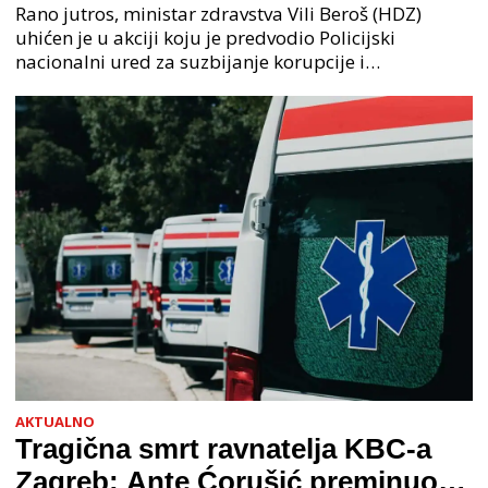
na čelu zločinačkog udruženja
Rano jutros, ministar zdravstva Vili Beroš (HDZ)
uhićen je u akciji koju je predvodio Policijski
nacionalni ured za suzbijanje korupcije i
organiziranog kriminaliteta (PNUSKOK). Prema
priopćenju USKOK
AKTUALNO
Tragična smrt ravnatelja KBC-a
Zagreb: Ante Ćorušić preminuo