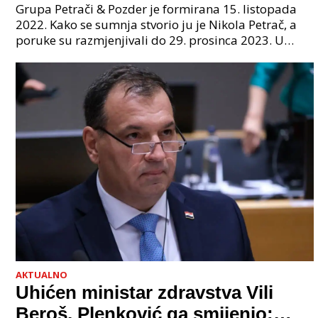
godinama. Tko će iz vlade biti
Grupa Petrači & Pozder je formirana 15. listopada
sljedeći uhićen?
2022. Kako se sumnja stvorio ju je Nikola Petrač, a
poruke su razmjenjivali do 29. prosinca 2023. U
grupi je bilo 4 osobe: jedan je bio "Tata", drugi
AKTUALNO
Uhićen ministar zdravstva Vili
Beroš, Plenković ga smijenio: