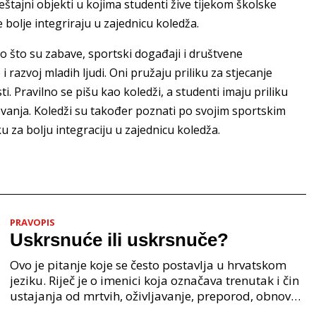
štajni objekti u kojima studenti žive tijekom školske
bolje integriraju u zajednicu koledža.
o što su zabave, sportski događaji i društvene
 razvoj mladih ljudi. Oni pružaju priliku za stjecanje
ti. Pravilno se pišu kao koledži, a studenti imaju priliku
zovanja. Koledži su također poznati po svojim sportskim
 za bolju integraciju u zajednicu koledža.
PRAVOPIS
Uskrsnuće ili uskrsnuče?
Ovo je pitanje koje se često postavlja u hrvatskom
jeziku. Riječ je o imenici koja označava trenutak i čin
ustajanja od mrtvih, oživljavanje, preporod, obnovu.
Iako su oba oblika u širokoj upotrebi, p