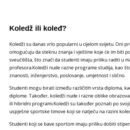
Koledž ili koleđ?
Koledži su danas vrlo popularni u cijelom svijetu. Oni 
omogućuju da steknu znanja i vještine koje će im biti 
sveučilišta, što znači da studenti imaju priliku raditi u
profesora.Koledži nude razne programe studija, kao što
znanosti, inženjerstvo, poslovanje, umjetnost i slično.
Studenti mogu birati između različitih vrsta diploma, 
diplome. Također, koledži nude i razne oblike obrazova
ili hibridni programi.Koledži su također poznati po sv
uspješne sportske timove koji se natječu na razini koledž
Studenti koji se bave sportom imaju priliku dobiti stipe