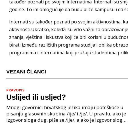
također poznati po svojim internatima. Internati su smje
godine. To im omogućuje da budu bliže kampusu i da se 
Internati su također poznati po svojim aktivnostima, ka
aktivnosti.Ukratko, koledži su vrlo važni za obrazovanje i
znanja, vještina i iskustva koji će biti korisni u budućnos
birati između različitih programa studija i oblika obra
programima i internatima koji pružaju studentima priliku
VEZANI ČLANCI
PRAVOPIS
Uslijed ili usljed?
Mnogi govornici hrvatskog jezika imaju poteškoće u
pisanju glasovnih skupina /ije/ i /je/. U pravilu, ako je
izgovor sloga dug, piše se /ije/, a ako je izgovor sloga
kratak, piše se /je/. Međutim, pos