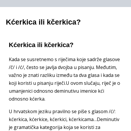
Kćerkica ili kčerkica?
Kćerkica ili kčerkica?
Kada se susretnemo s riječima koje sadrže glasove
/č/ i /ć/, često se javlja dvojba u pisanju. Međutim,
važno je znati razliku između ta dva glasa i kada se
koji koristi u pisanju riječi.U ovom slučaju, riječ je o
umanjenici odnosno deminutivu imenice kći
odnosno kćerka.
U hrvatskom jeziku pravilno se piše s glasom /ć/:
kćerkica, kćerkice, kćerkici, kćerkicama…Deminutiv
je gramatička kategorija koja se koristi za