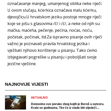
označavanje manjeg, umanjenog oblika neke riječi.
U ovom slučaju, kćerkica označava malu kćerku,
djevojčicu.U hrvatskom jeziku postoje mnoge riječi
koje se pišu s glasovima /č/ i /ć/, a neke od njih su:
mačka, maćeha, pečenje, pećina, noćas, noću,
početak, počinak, itd.Za ispravno pisanje ovih riječi
važno je poznavati pravila hrvatskog jezika i
vježbati njihovo korištenje u pisanju. Tako ćemo
izbjegavati pogreške u pisanju i poboljšati svoje
jezične vještine.
NAJNOVIJE VIJESTI
AKTUALNO
Donosimo sve poruke zbog kojih je Beroš u zatvoru.
Kralo se godinama. Tko će iz vlade biti sljedeći