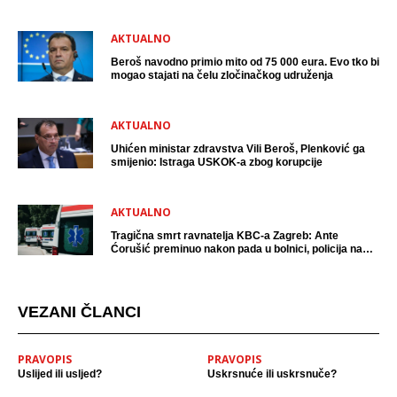
uhićen?
AKTUALNO
Beroš navodno primio mito od 75 000 eura. Evo tko bi
mogao stajati na čelu zločinačkog udruženja
AKTUALNO
Uhićen ministar zdravstva Vili Beroš, Plenković ga
smijenio: Istraga USKOK-a zbog korupcije
AKTUALNO
Tragična smrt ravnatelja KBC-a Zagreb: Ante
Ćorušić preminuo nakon pada u bolnici, policija na
mjestu događaja
VEZANI ČLANCI
PRAVOPIS
PRAVOPIS
Uslijed ili usljed?
Uskrsnuće ili uskrsnuče?