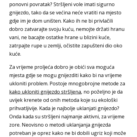
ponovni povratak? Stršljeni vole imati sigurno
gnijezdo, tako da se većina neće vratiti na mjesto
gdje im je dom uništen. Kako ih ne bi privlačili
dobro zatvarajte svoju kuću, nemojte držati hranu
vani, ne bacajte ostatke hrane u blizini kuće,
zatrpajte rupe u zemlji, očistite zapušteni dio oko
kuće.
Za vrijeme proljeća dobro je obići sva moguća
mjesta gdje se mogu gnijezditi kako bi na vrijeme
ukloniti problem. Postoje mnogobrojne metode za
kako ukloniti gnijezdo stršljena
, no poželjno je da
uvijek krenete od onih metoda koje su ekološki
prihvatljivije. Kada je najbolje uklanjati gnijezdo?
Onda kada su stršljeni najmanje aktivni, za vrijeme
zore. Neovisno o metodi uklanjanja gnijezda
potreban je oprez kako ne bi dobili ugriz koji može