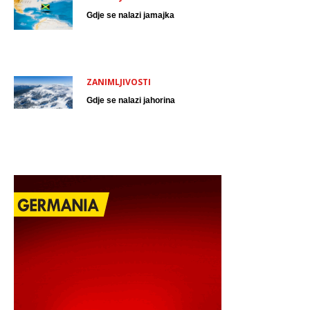
Gdje se nalazi jamajka
ZANIMLJIVOSTI
Gdje se nalazi jahorina