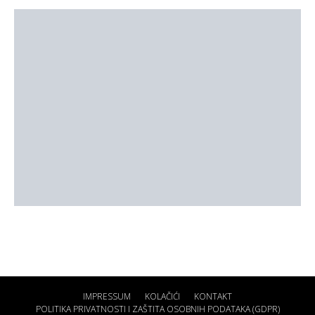
IMPRESSUM
KOLAČIĆI
KONTAKT
POLITIKA PRIVATNOSTI I ZAŠTITA OSOBNIH PODATAKA (GDPR)