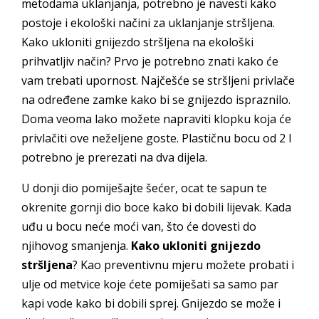
metodama uklanjanja, potrebno je navesti kako
postoje i ekološki načini za uklanjanje stršljena.
Kako ukloniti gnijezdo stršljena na ekološki
prihvatljiv način? Prvo je potrebno znati kako će
vam trebati upornost. Najčešće se stršljeni privlače
na određene zamke kako bi se gnijezdo ispraznilo.
Doma veoma lako možete napraviti klopku koja će
privlačiti ove neželjene goste. Plastičnu bocu od 2 l
potrebno je prerezati na dva dijela.
U donji dio pomiješajte šećer, ocat te sapun te
okrenite gornji dio boce kako bi dobili lijevak. Kada
uđu u bocu neće moći van, što će dovesti do
njihovog smanjenja.
Kako ukloniti gnijezdo
stršljena
? Kao preventivnu mjeru možete probati i
ulje od metvice koje ćete pomiješati sa samo par
kapi vode kako bi dobili sprej. Gnijezdo se može i