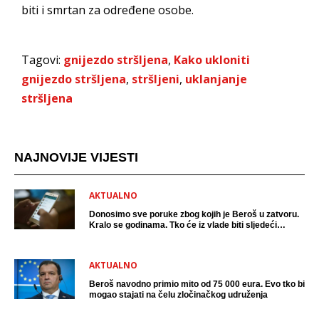
biti i smrtan za određene osobe.
Tagovi:
gnijezdo stršljena
,
Kako ukloniti
gnijezdo stršljena
,
stršljeni
,
uklanjanje
stršljena
NAJNOVIJE VIJESTI
AKTUALNO
Donosimo sve poruke zbog kojih je Beroš u zatvoru.
Kralo se godinama. Tko će iz vlade biti sljedeći
uhićen?
AKTUALNO
Beroš navodno primio mito od 75 000 eura. Evo tko bi
mogao stajati na čelu zločinačkog udruženja