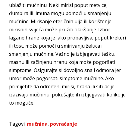
ublažiti mučninu. Neki mirisi poput metvice,
đumbira ili limuna mogu pomoći u smanjenju
mučnine. Mirisanje eteričnih ulja ili korištenje
mirisnih svijeća može pružiti olakšanje. Izbor
lagane hrane koja je lako probavljiva, poput krekeri
ili tost, može pomoći u smirivanju želuca i
smanjenju mučnine. Važno je izbjegavati tešku,
masnu ili začinjenu hranu koja može pogoršati
simptome. Osigurajte si dovoljno sna i odmora jer
umor može pogoršati simptome mučnine. Ako
primijetite da određeni mirisi, hrana ili situacije
izazivaju mučninu, pokušajte ih izbjegavati koliko je
to moguće.
Tagovi:
mučnina
,
povraćanje