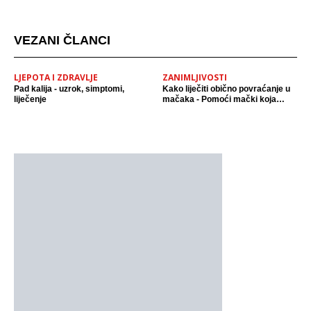
mjestu događaja
VEZANI ČLANCI
LJEPOTA I ZDRAVLJE
ZANIMLJIVOSTI
Pad kalija - uzrok, simptomi,
Kako liječiti obično povraćanje u
liječenje
mačaka - Pomoći mački koja
povraća