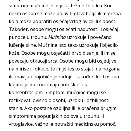
simptom mučnine je osjećaj težine želudcu. Kod
nekih osoba se može pojaviti glavobolja ili migrena,
koja može popratiti osjećaj vrtoglavice ili slabosti.
Također, osobe mogu osjećati nadutost ili osjećaj
punoće u trbuhu.
Mučnina
uzrokuje i povećano
lučenje sline. Mučnina isto tako uzrokuje i bljedilo
kože. Osobe mogu osjećati i brzo disanje ili im se
povećaju otkucaji srca. Osobe mogu biti osjetljive
na mirise ili okuse, te im je teško stajati na nogama
ili obavljati najobičnije radnje. Također, kod osoba
kojima je mučno, imaju poteškoća s
koncentracijom. Simptomi mučnine mogu se
razlikovati ovisno o osobi, uzroku i ozbiljnosti
stanja. Ako postane ozbiljna ili je praćena drugim
simptomima poput jakih bolova u trbuhu ili
vrtoglavice, važno je potražiti medicinsku pomoć.