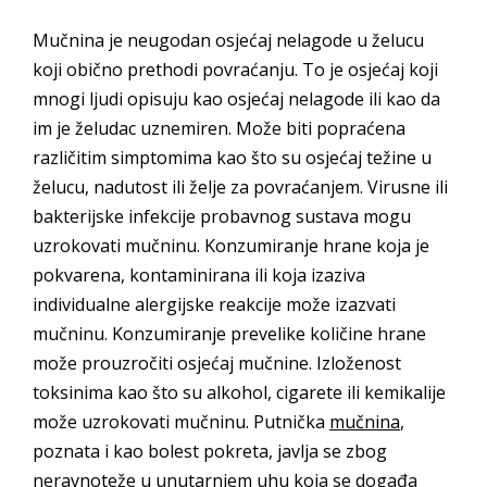
Mučnina je neugodan osjećaj nelagode u želucu
koji obično prethodi povraćanju. To je osjećaj koji
mnogi ljudi opisuju kao osjećaj nelagode ili kao da
im je želudac uznemiren. Može biti popraćena
različitim simptomima kao što su osjećaj težine u
želucu, nadutost ili želje za povraćanjem. Virusne ili
bakterijske infekcije probavnog sustava mogu
uzrokovati mučninu. Konzumiranje hrane koja je
pokvarena, kontaminirana ili koja izaziva
individualne alergijske reakcije može izazvati
mučninu. Konzumiranje prevelike količine hrane
može prouzročiti osjećaj mučnine. Izloženost
toksinima kao što su alkohol, cigarete ili kemikalije
može uzrokovati mučninu. Putnička
mučnina
,
poznata i kao bolest pokreta, javlja se zbog
neravnoteže u unutarnjem uhu koja se događa