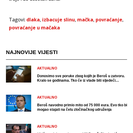
Tagovi:
dlaka
,
izbacuje slinu
,
mačka
,
povraćanje
,
povraćanje u mačaka
NAJNOVIJE VIJESTI
AKTUALNO
Donosimo sve poruke zbog kojih je Beroš u zatvoru.
Kralo se godinama. Tko će iz vlade biti sljedeći
uhićen?
AKTUALNO
Beroš navodno primio mito od 75 000 eura. Evo tko bi
mogao stajati na čelu zločinačkog udruženja
AKTUALNO