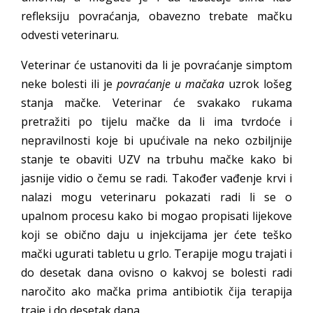
refleksiju povraćanja, obavezno trebate mačku
odvesti veterinaru.
Veterinar će ustanoviti da li je povraćanje simptom
neke bolesti ili je
povraćanje u mačaka
uzrok lošeg
stanja mačke. Veterinar će svakako rukama
pretražiti po tijelu mačke da li ima tvrdoće i
nepravilnosti koje bi upućivale na neko ozbiljnije
stanje te obaviti UZV na trbuhu mačke kako bi
jasnije vidio o čemu se radi. Također vađenje krvi i
nalazi mogu veterinaru pokazati radi li se o
upalnom procesu kako bi mogao propisati lijekove
koji se obično daju u injekcijama jer ćete teško
mački ugurati tabletu u grlo. Terapije mogu trajati i
do desetak dana ovisno o kakvoj se bolesti radi
naročito ako mačka prima antibiotik čija terapija
traje i do desetak dana.