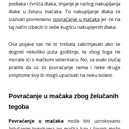
podlaka i čvršća dlaka, linjanje je razlog nakupljanja
dlake u želucu mačaka. To nakupljanje dlaka će
izazvati povremeno
povraćanje u mačaka
jer će na
taj način izbaciti iz sebe kuglicu nakupljenih dlaka.
Ova pojava vas ne bi trebala zabrinjavati ako se
dogodi nekoliko puta godišnje, te zbog toga ne
morate ići s mačkom veterinaru. No, za svaki slučaj
pratite da uz to povraćanje nema i neke druge
simptome koji bi mogli upućivati na neku bolest.
Povraćanje u mačaka zbog želučanih
tegoba
Povraćanje u mačaka
može biti uzrokovano
želučanim tegobama jer mačka kao i čovjek može