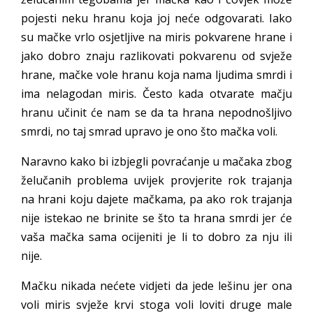
pojesti neku hranu koja joj neće odgovarati. Iako
su mačke vrlo osjetljive na miris pokvarene hrane i
jako dobro znaju razlikovati pokvarenu od svježe
hrane, mačke vole hranu koja nama ljudima smrdi i
ima nelagodan miris. Često kada otvarate mačju
hranu učinit će nam se da ta hrana nepodnošljivo
smrdi, no taj smrad upravo je ono što mačka voli.
Naravno kako bi izbjegli povraćanje u mačaka zbog
želučanih problema uvijek provjerite rok trajanja
na hrani koju dajete mačkama, pa ako rok trajanja
nije istekao ne brinite se što ta hrana smrdi jer će
vaša mačka sama ocijeniti je li to dobro za nju ili
nije.
Mačku nikada nećete vidjeti da jede lešinu jer ona
voli miris svježe krvi stoga voli loviti druge male