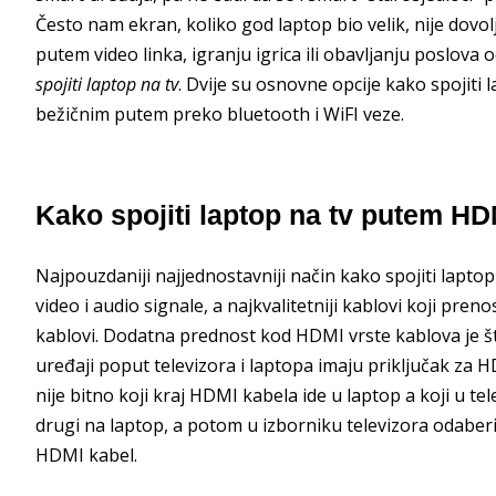
Često nam ekran, koliko god laptop bio velik, nije dovo
putem video linka, igranju igrica ili obavljanju poslova 
spojiti laptop na tv
. Dvije su osnovne opcije kako spojiti l
bežičnim putem preko bluetooth i WiFI veze.
Kako spojiti laptop na tv putem HD
Najpouzdaniji najjednostavniji način kako spojiti lapto
video i audio signale, a najkvalitetniji kablovi koji pre
kablovi. Dodatna prednost kod HDMI vrste kablova je št
uređaji poput televizora i laptopa imaju priključak za
nije bitno koji kraj HDMI kabela ide u laptop a koji u te
drugi na laptop, a potom u izborniku televizora odaberit
HDMI kabel.