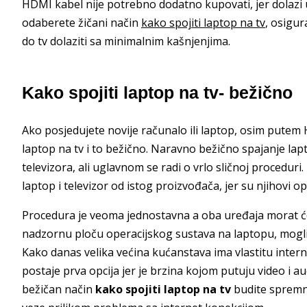
HDMI kabel nije potrebno dodatno kupovati, jer dolazi u
odaberete žičani način
kako spojiti laptop na tv
, osigur
do tv dolaziti sa minimalnim kašnjenjima.
Kako spojiti laptop na tv- bežično
Ako posjedujete novije računalo ili laptop, osim putem 
laptop na tv i to bežično. Naravno bežično spajanje lapt
televizora, ali uglavnom se radi o vrlo sličnoj proceduri.
laptop i televizor od istog proizvođača, jer su njihovi o
Procedura je veoma jednostavna a oba uređaja morat ćet
nadzornu ploču operacijskog sustava na laptopu, mogli p
Kako danas velika većina kućanstava ima vlastitu inter
postaje prva opcija jer je brzina kojom putuju video i a
bežičan način
kako spojiti laptop na tv
budite spremn