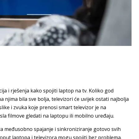
a i rješenja kako spojiti laptop na tv. Koliko god
na njima bila sve bolja, televizori će uvijek ostati najbolja
slike i zvuka koje prenosi smart televizor je na
sla filmove gledati na laptopu ili mobilno uređaju.
a međusobno spajanje i sinkroniziranje gotovo svih
poput laptopa i televizora mogu spojiti bez problema.