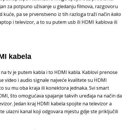
ljan za potpuno uživanje u gledanju filmova, razgovoru
od kuće, pa se prvenstveno iz tih razloga traži način
kako
aptop i televizor, a to su putem usb ili HDMI kablova ili
MI kabela
p na tv je putem kabla i to HDMI kabla. Kablovi prenose
nose video i audio signale najveće kvalitete su HDMI
o su mu oba kraja ili konektora jednaka. Svi smart
 HDMI, što omogućava spajanje takvih uređaja na način da
levizor. Jedan kraj HDMI kabela spojite na televizor a
e ulazni kanal koji odgovara mjestu gdje ste priključili