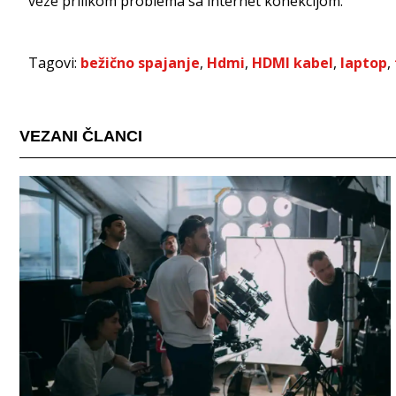
veze prilikom problema sa internet konekcijom.
Tagovi:
bežično spajanje
,
Hdmi
,
HDMI kabel
,
laptop
,
VEZANI ČLANCI