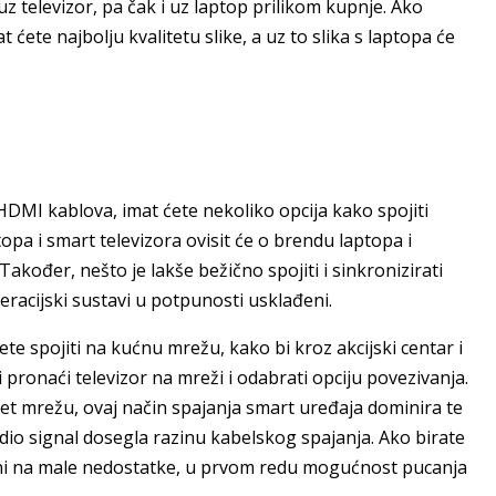
z televizor, pa čak i uz laptop prilikom kupnje. Ako
at ćete najbolju kvalitetu slike, a uz to slika s laptopa će
HDMI kablova, imat ćete nekoliko opcija kako spojiti
opa i smart televizora ovisit će o brendu laptopa i
 Također, nešto je lakše bežično spojiti i sinkronizirati
peracijski sustavi u potpunosti usklađeni.
e spojiti na kućnu mrežu, kako bi kroz akcijski centar i
ronaći televizor na mreži i odabrati opciju povezivanja.
net mrežu, ovaj način spajanja smart uređaja dominira te
udio signal dosegla razinu kabelskog spajanja. Ako birate
i na male nedostatke, u prvom redu mogućnost pucanja