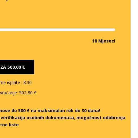
18 Mjeseci
E ZA
500,00 €
eme isplate
: 8:30
 vraćanje:
502,80 €
iznose do 500 € na maksimalan rok do 30 dana!
a verifikacija osobnih dokumenata, mogućnost odobrenja
tne liste