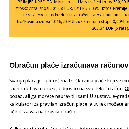
PRIMJER KREDITA: Mikro kredit: Uz zatraženi iznos 300,00 
troškovima iznosi 301,68 EUR, uz EKS 7,03%, iznos Premije 
EKS: 7,15%, Plus kredit: Uz zatraženi iznos 1.000,00 EU
troškovima iznosi 1.016,70 EUR, uz kamatnu stopu 0,00% te
203,34 EUR (5 rata)
Obračun plaće izračunava računo
Svačija plaća je opterećena troškovima plaće koji se mor
radnik dobiva na ruke, odnosno na svoj tekući račun.
O
posao, ali ga možete napraviti i sami. U sustavu e-gra
kalkulatori za pravilan izračun plaće, a uvijek možete a
učiniti za vas na pravilan način.
Kalkulatori za obračun plaće su dobro programirani i d