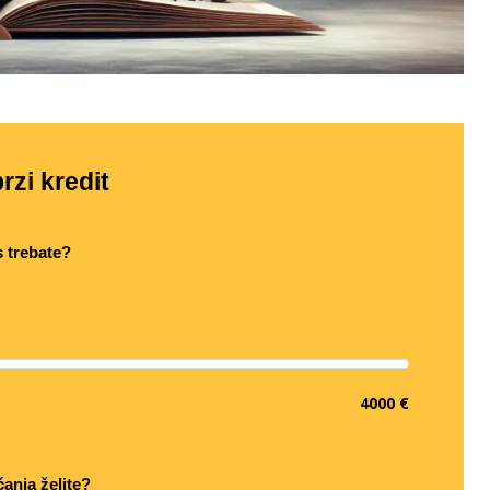
rzi kredit
s trebate?
4000 €
ćanja želite?