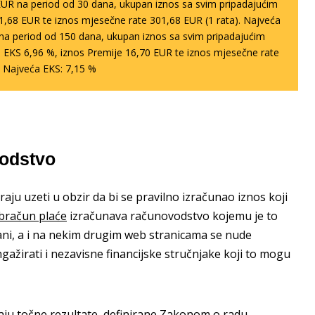
EUR na period od 30 dana, ukupan iznos sa svim pripadajućim
1,68 EUR te iznos mjesečne rate 301,68 EUR (1 rata). Najveća
R na period od 150 dana, ukupan iznos sa svim pripadajućim
 EKS 6,96 %, iznos Premije 16,70 EUR te iznos mjesečne rate
. Najveća EKS: 7,15 %
vodstvo
aju uzeti u obzir da bi se pravilno izračunao iznos koji
bračun plaće
izračunava računovodstvo kojemu je to
đani, a i na nekim drugim web stranicama se nude
ngažirati i nezavisne financijske stručnjake koji to mogu
aju točne rezultate, definirane Zakonom o radu,