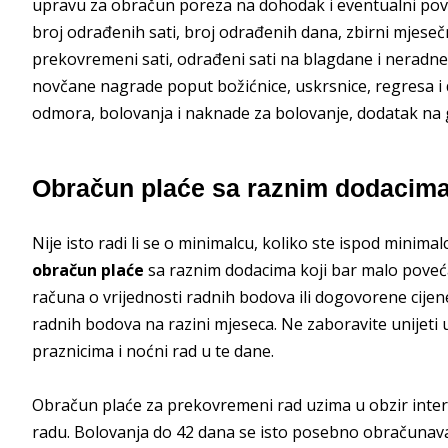
upravu za obračun poreza na dohodak i eventualni pov
broj odrađenih sati, broj odrađenih dana, zbirni mjeseč
prekovremeni sati, odrađeni sati na blagdane i neradne
novčane nagrade poput božićnice, uskrsnice, regresa i
odmora, bolovanja i naknade za bolovanje, dodatak na 
Obračun plaće sa raznim dodacim
Nije isto radi li se o minimalcu, koliko ste ispod minima
obračun plaće
sa raznim dodacima koji bar malo povećav
računa o vrijednosti radnih bodova ili dogovorene cijene 
radnih bodova na razini mjeseca. Ne zaboravite unijeti u
praznicima i noćni rad u te dane.
Obračun plaće za prekovremeni rad uzima u obzir intern
radu. Bolovanja do 42 dana se isto posebno obračunav