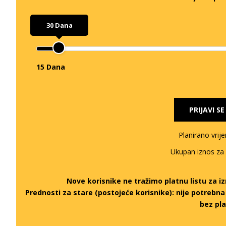
30 Dana
15 Dana
PRIJAVI S
Planirano vrij
Ukupan iznos za
Nove korisnike ne tražimo platnu listu za 
Prednosti za stare (postojeće korisnike):
nije potrebn
bez pla