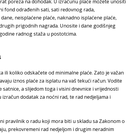
rat poreza na dohodak. U izračunu plaće možete unositi
ni fond odrađenih sati, sati redovnog rada,
 dane, neisplaćene plaće, naknadno isplaćene plaće,
 drugih prigodnih nagrada. Unosite i dane godišnjeg
godine radnog staža u postotcima.
a
lca ili koliko odskačete od minimalne plaće. Zato je važan
aju iznos plaće za isplatu na vaš tekući račun. Vodite
satnice, a slijedom toga i visini dnevnice i vrijednosti
 izračun dodatak za noćni rad, te rad nedjeljama i
i pravilnik o radu koji mora biti u skladu sa Zakonom o
aju, prekovremeni rad nedjeljom i drugim neradnim