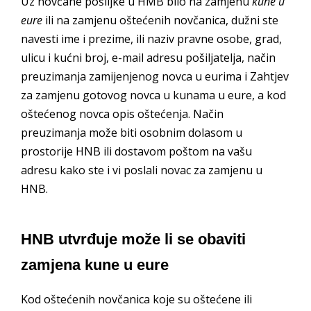
Uz novčane pošiljke u HMB bilo na zamjenu
kune u
eure
ili na zamjenu oštećenih novčanica, dužni ste
navesti ime i prezime, ili naziv pravne osobe, grad,
ulicu i kućni broj, e-mail adresu pošiljatelja, način
preuzimanja zamijenjenog novca u eurima i Zahtjev
za zamjenu gotovog novca u kunama u eure, a kod
oštećenog novca opis oštećenja. Način
preuzimanja može biti osobnim dolasom u
prostorije HNB ili dostavom poštom na vašu
adresu kako ste i vi poslali novac za zamjenu u
HNB.
HNB utvrđuje može li se obaviti
zamjena kune u eure
Kod oštećenih novčanica koje su oštećene ili