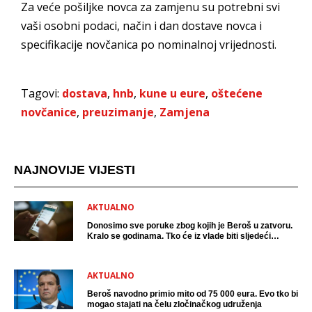
Za veće pošiljke novca za zamjenu su potrebni svi
vaši osobni podaci, način i dan dostave novca i
specifikacije novčanica po nominalnoj vrijednosti.
Tagovi:
dostava
,
hnb
,
kune u eure
,
oštećene
novčanice
,
preuzimanje
,
Zamjena
NAJNOVIJE VIJESTI
AKTUALNO
Donosimo sve poruke zbog kojih je Beroš u zatvoru.
Kralo se godinama. Tko će iz vlade biti sljedeći
uhićen?
AKTUALNO
Beroš navodno primio mito od 75 000 eura. Evo tko bi
mogao stajati na čelu zločinačkog udruženja