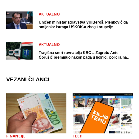
AKTUALNO
Uhićen ministar zdravstva Vili Beroš, Plenković ga
smijenio: Istraga USKOK-a zbog korupcije
AKTUALNO
Tragična smrt ravnatelja KBC-a Zagreb: Ante
Ćorušić preminuo nakon pada u bolnici, policija na
mjestu događaja
VEZANI ČLANCI
FINANCIJE
TECH