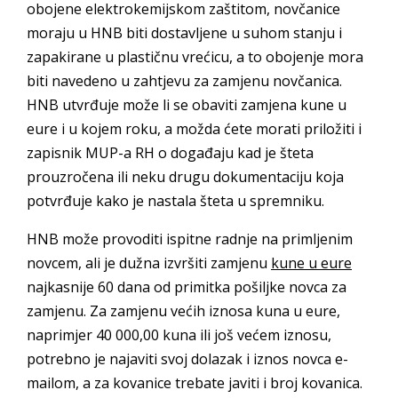
obojene elektrokemijskom zaštitom, novčanice
moraju u HNB biti dostavljene u suhom stanju i
zapakirane u plastičnu vrećicu, a to obojenje mora
biti navedeno u zahtjevu za zamjenu novčanica.
HNB utvrđuje može li se obaviti zamjena kune u
eure i u kojem roku, a možda ćete morati priložiti i
zapisnik MUP-a RH o događaju kad je šteta
prouzročena ili neku drugu dokumentaciju koja
potvrđuje kako je nastala šteta u spremniku.
HNB može provoditi ispitne radnje na primljenim
novcem, ali je dužna izvršiti zamjenu
kune u eure
najkasnije 60 dana od primitka pošiljke novca za
zamjenu. Za zamjenu većih iznosa kuna u eure,
naprimjer 40 000,00 kuna ili još većem iznosu,
potrebno je najaviti svoj dolazak i iznos novca e-
mailom, a za kovanice trebate javiti i broj kovanica.