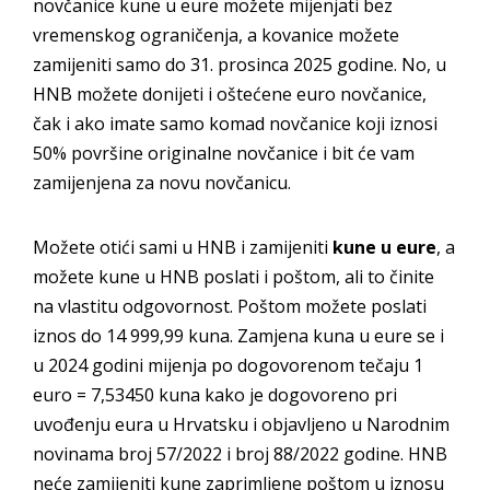
novčanice kune u eure možete mijenjati bez
vremenskog ograničenja, a kovanice možete
zamijeniti samo do 31. prosinca 2025 godine. No, u
HNB možete donijeti i oštećene euro novčanice,
čak i ako imate samo komad novčanice koji iznosi
50% površine originalne novčanice i bit će vam
zamijenjena za novu novčanicu.
Možete otići sami u HNB i zamijeniti
kune u eure
, a
možete kune u HNB poslati i poštom, ali to činite
na vlastitu odgovornost. Poštom možete poslati
iznos do 14 999,99 kuna. Zamjena kuna u eure se i
u 2024 godini mijenja po dogovorenom tečaju 1
euro = 7,53450 kuna kako je dogovoreno pri
uvođenju eura u Hrvatsku i objavljeno u Narodnim
novinama broj 57/2022 i broj 88/2022 godine. HNB
neće zamijeniti kune zaprimljene poštom u iznosu