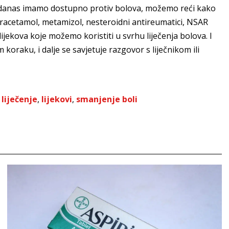
 danas imamo dostupno protiv bolova, možemo reći kako
, paracetamol, metamizol, nesteroidni antireumatici, NSAR
lijekova koje možemo koristiti u svrhu liječenja bolova. I
oraku, i dalje se savjetuje razgovor s liječnikom ili
,
liječenje
,
lijekovi
,
smanjenje boli