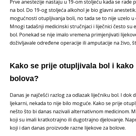
Prve anestezije nastaju u 19-om stoljeću kada se rade pr
na bol. Do 19-og stoljeća alkohol je bio glavni anestetik
mogućnosti otupljivanja boli, no tada se to nije uzelo u 
Mnogi tadašnji medicinski stručnjaci i liječnici često su 
bol. Ponekad se nije imalo vremena primjenjivati lijeko
doživljavale određene operacije ili amputacije na živo, š
Kako se prije otupljivala bol i kako 
bolova?
Danas je najčešći razlog za odlazak liječniku bol. I dok
ljekarni, nekada to nije bilo moguće. Kako se prije otupljiv
nešto što bi danas nazivali alternativnom medicinom. Mije
koji su imali kratkotrajno ili dugotrajno djelovanje. Nap
koji i dan danas proizvode razne lijekove za bolove.