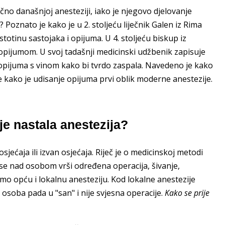
lično današnjoj anesteziji, iako je njegovo djelovanje
a? Poznato je kako je u 2. stoljeću liječnik Galen iz Rima
totinu sastojaka i opijuma. U 4. stoljeću biskup iz
s opijumom. U svoj tadašnji medicinski udžbenik zapisuje
e opijuma s vinom kako bi tvrdo zaspala. Navedeno je kako
e kako je udisanje opijuma prvi oblik moderne anestezije.
 je nastala anestezija?
osjećaja ili izvan osjećaja. Riječ je o medicinskoj metodi
k se nad osobom vrši određena operacija, šivanje,
mo opću i lokalnu anesteziju. Kod lokalne anestezije
 osoba pada u "san" i nije svjesna operacije.
Kako se prije