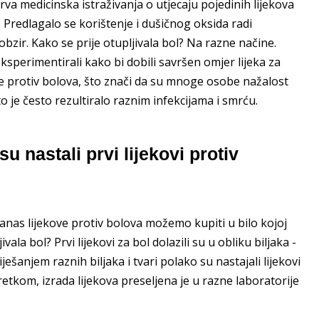
va medicinska istraživanja o utjecaju pojedinih lijekova
. Predlagalo se korištenje i dušičnog oksida radi
obzir. Kako se prije otupljivala bol? Na razne načine.
eksperimentirali kako bi dobili savršen omjer lijeka za
ve protiv bolova, što znači da su mnoge osobe nažalost
to je često rezultiralo raznim infekcijama i smrću.
su nastali prvi lijekovi protiv
 danas lijekove protiv bolova možemo kupiti u bilo kojoj
ala bol? Prvi lijekovi za bol dolazili su u obliku biljaka -
šanjem raznih biljaka i tvari polako su nastajali lijekovi
retkom, izrada lijekova preseljena je u razne laboratorije