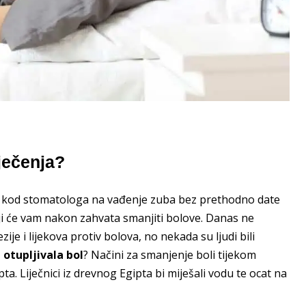
iječenja?
ete kod stomatologa na vađenje zuba bez prethodno date
koji će vam nakon zahvata smanjiti bolove. Danas ne
ije i lijekova protiv bolova, no nekada su ljudi bili
 otupljivala bol
? Načini za smanjenje boli tijekom
a. Liječnici iz drevnog Egipta bi miješali vodu te ocat na