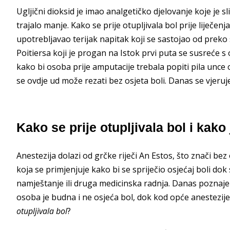
Ugljični dioksid je imao analgetičko djelovanje koje je s
trajalo manje. Kako se prije otupljivala bol prije liječenj
upotrebljavao terijak napitak koji se sastojao od preko s
Poitiersa koji je progan na Istok prvi puta se susreće 
kako bi osoba prije amputacije trebala popiti pila unc
se ovdje ud može rezati bez osjeta boli. Danas se vjeruj
Kako se prije otupljivala bol i kako
Anestezija dolazi od grčke riječi An Estos, što znači bez 
koja se primjenjuje kako bi se spriječio osjećaj boli do
namještanje ili druga medicinska radnja. Danas poznaje
osoba je budna i ne osjeća bol, dok kod opće anestezije
otupljivala bol
?