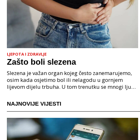
LJEPOTA I ZDRAVLJE
Zašto boli slezena
Slezena je važan organ kojeg često zanemarujemo,
osim kada osjetimo bol ili nelagodu u gornjem
lijevom dijelu trbuha. U tom trenutku se mnogi ljudi
zapitaju zašto boli slezena. Slezena je smje&
NAJNOVIJE VIJESTI