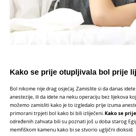
Kako se prije otupljivala bol prije l
Bol nikome nije drag osjećaj. Zamislite si da danas id
anestezije, ili da idete na neku operaciju bez lijekova 
možemo zamisliti kako je to izgledalo prije izuma anestez
primorani trpjeti bol kako bi bili izliječeni.
Kako se prije
određenih zahvata bili su poznati još u doba starog Egipt
memfiškom kamenu kako bi se stvorio ugljični dioksid.