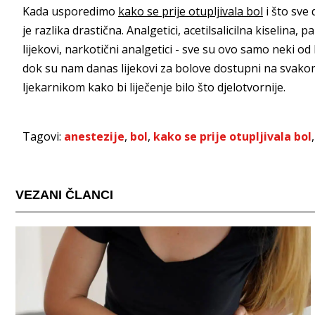
Kada usporedimo
kako se prije otupljivala bol
i što sve
je razlika drastična. Analgetici, acetilsalicilna kiselina
lijekovi, narkotični analgetici - sve su ovo samo neki od 
dok su nam danas lijekovi za bolove dostupni na svakom k
ljekarnikom kako bi liječenje bilo što djelotvornije.
Tagovi:
anestezije
,
bol
,
kako se prije otupljivala bol
VEZANI ČLANCI