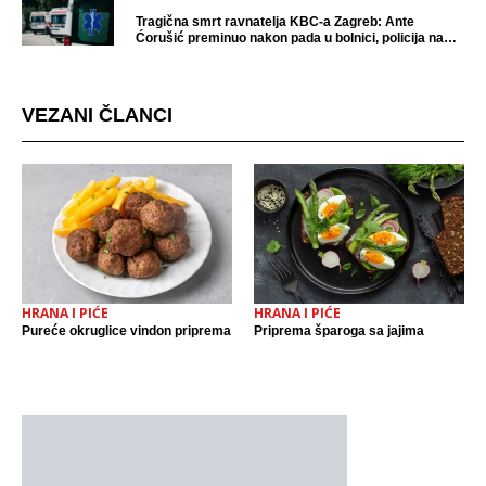
Tragična smrt ravnatelja KBC-a Zagreb: Ante
Ćorušić preminuo nakon pada u bolnici, policija na
mjestu događaja
VEZANI ČLANCI
HRANA I PIĆE
HRANA I PIĆE
Pureće okruglice vindon priprema
Priprema šparoga sa jajima