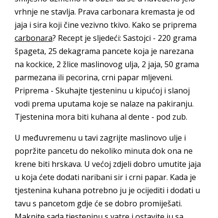
vrhnje ne stavlja. Prava carbonara kremasta je od
jaja i sira koji čine vezivno tkivo. Kako se priprema
carbonara
? Recept je sljedeći: Sastojci - 220 grama
špageta, 25 dekagrama pancete koja je narezana
na kockice, 2 žlice maslinovog ulja, 2 jaja, 50 grama
parmezana ili pecorina, crni papar mljeveni.
Priprema - Skuhajte tjesteninu u kipućoj i slanoj
vodi prema uputama koje se nalaze na pakiranju.
Tjestenina mora biti kuhana al dente - pod zub.
U međuvremenu u tavi zagrijte maslinovo ulje i
popržite pancetu do nekoliko minuta dok ona ne
krene biti hrskava. U većoj zdjeli dobro umutite jaja
u koja ćete dodati naribani sir i crni papar. Kada je
tjestenina kuhana potrebno ju je ocijediti i dodati u
tavu s pancetom gdje će se dobro promiješati.
Maknite sada tjesteninu s vatre i ostavite ju sa