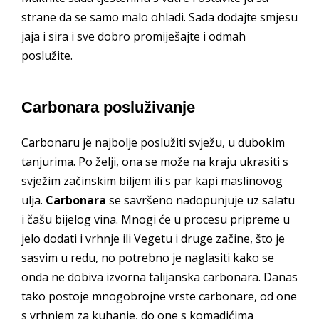
strane da se samo malo ohladi. Sada dodajte smjesu
jaja i sira i sve dobro promiješajte i odmah
poslužite.
Carbonara posluživanje
Carbonaru je najbolje poslužiti svježu, u dubokim
tanjurima. Po želji, ona se može na kraju ukrasiti s
svježim začinskim biljem ili s par kapi maslinovog
ulja.
Carbonara
se savršeno nadopunjuje uz salatu
i čašu bijelog vina. Mnogi će u procesu pripreme u
jelo dodati i vrhnje ili Vegetu i druge začine, što je
sasvim u redu, no potrebno je naglasiti kako se
onda ne dobiva izvorna talijanska carbonara. Danas
tako postoje mnogobrojne vrste carbonare, od one
s vrhnjem za kuhanje, do one s komadićima