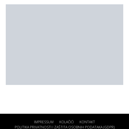
IMPRESSUM
KOLAČIĆI
KONTAKT
POLITIKA PRIVATNOSTI I ZAŠTITA OSOBNIH PODATAKA (GDPR)